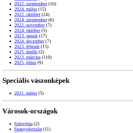
2022. szeptember
(16)
2024. május
(15)
2022. október
(24)
2024. szeptember
(6)
2022. november
(7)
2024. október
(5)
2023. január
(17)
2024. december
(7)
2023. február
(15)
2025. április
(2)
2023. március
(110)
2025. július
(9)
Speciális vászonképek
2021. május
(5)
Városok-országok
Szlovénia
(2)
Spanyolország
(11)