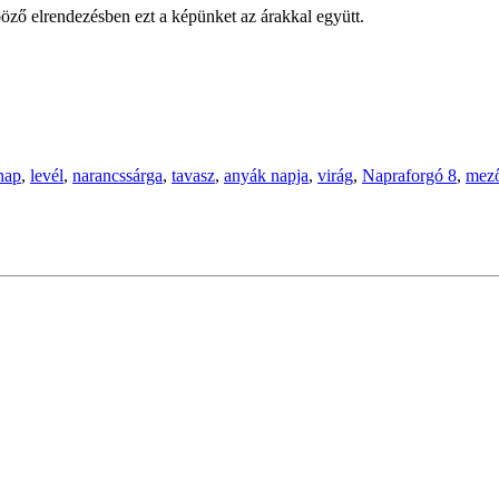
öző elrendezésben ezt a képünket az árakkal együtt.
nap
,
levél
,
narancssárga
,
tavasz
,
anyák napja
,
virág
,
Napraforgó 8
,
mez