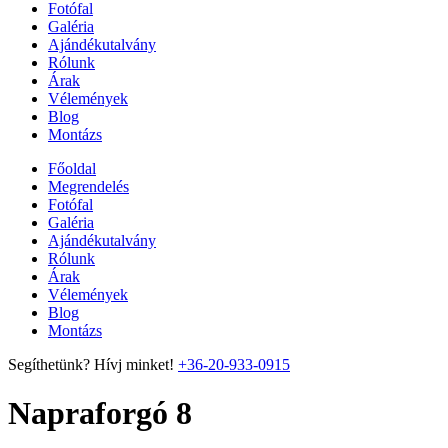
Fotófal
Galéria
Ajándékutalvány
Rólunk
Árak
Vélemények
Blog
Montázs
Főoldal
Megrendelés
Fotófal
Galéria
Ajándékutalvány
Rólunk
Árak
Vélemények
Blog
Montázs
Segíthetünk? Hívj minket!
+36-20-933-0915
Napraforgó 8