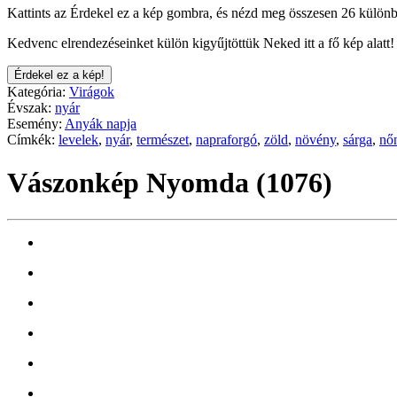
Kattints az Érdekel ez a kép gombra, és nézd meg összesen 26 különb
Kedvenc elrendezéseinket külön kigyűjtöttük Neked itt a fő kép alatt!
Érdekel ez a kép!
Kategória:
Virágok
Évszak:
nyár
Esemény:
Anyák napja
Címkék:
levelek
,
nyár
,
természet
,
napraforgó
,
zöld
,
növény
,
sárga
,
nő
Vászonkép Nyomda (1076)