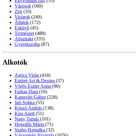
Egyvonalas rajz
(35)
Városok
(160)
Zen
(10)
Virágok
(249)
Állatok
(172)
Esküvő
(45)
Természet
(488)
Absztrakt
(335)
Gyerekszoba
(87)
Alkotók
Agócs Virág
(418)
Entirrè Art & Design
(37)
Vörös Eszter Anna
(90)
Farkas Dani
(16)
Kapuvári Gábor
(228)
Jari Sokka
(55)
Kószó András
(138)
Kiss Anett
(51)
Nagy Tamás
(101)
Hegedűs Márta
(71)
Szabo Hajnalka
(32)
Vászonkép Nyomda
(1076)