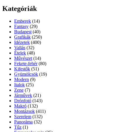
Kategóriák
Emberek
(14)
Fantasy
(29)
Budapest
(40)
Grafikák
(250)
Idézetek
(400)
Vallás
(32)
Ételek
(48)
Művészet
(14)
Fekete-fehér
(80)
Kifestők
(51)
Gyümölcsök
(19)
Modern
(9)
Italok
(25)
Zene
(7)
Járművek
(21)
Drónfotó
(143)
Makró
(132)
Montázsok
(411)
Szerelem
(132)
Panoráma
(32)
Tűz
(1)