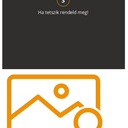
H
a
t
e
t
s
z
i
k
r
e
n
d
el
d
m
e
g
!