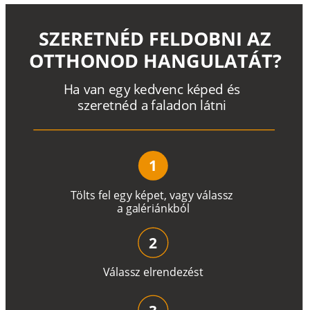
SZERETNÉD FELDOBNI AZ
OTTHONOD HANGULATÁT?
H
a
v
a
n
e
g
y
k
e
d
v
e
n
c
k
é
p
e
d
é
s
s
z
e
r
e
t
n
é
d a
f
a
l
a
d
o
n
l
á
t
n
i
1
T
ö
l
t
s
f
e
l
e
g
y
k
é
pe
t
,
v
a
g
y
v
á
l
a
ss
z
a
g
a
lé
r
i
án
k
b
ó
l
2
V
á
l
a
ss
z
e
l
r
e
n
d
e
z
é
s
t
3