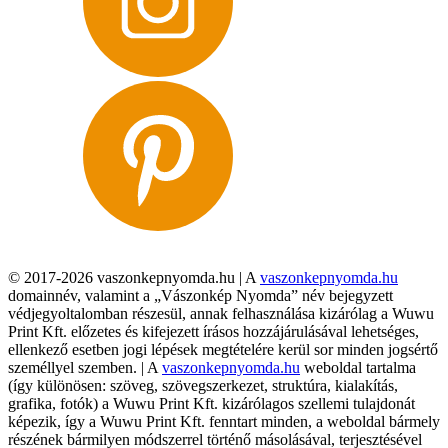
© 2017-2026 vaszonkepnyomda.hu | A
vaszonkepnyomda.hu
domainnév, valamint a „Vászonkép Nyomda” név bejegyzett
védjegyoltalomban részesül, annak felhasználása kizárólag a Wuwu
Print Kft. előzetes és kifejezett írásos hozzájárulásával lehetséges,
ellenkező esetben jogi lépések megtételére kerül sor minden jogsértő
személlyel szemben. | A
vaszonkepnyomda.hu
weboldal tartalma
(így különösen: szöveg, szövegszerkezet, struktúra, kialakítás,
grafika, fotók) a Wuwu Print Kft. kizárólagos szellemi tulajdonát
képezik, így a Wuwu Print Kft. fenntart minden, a weboldal bármely
részének bármilyen módszerrel történő másolásával, terjesztésével