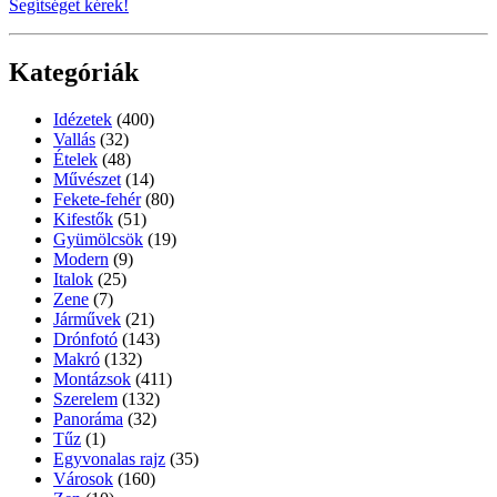
Segítséget kérek!
Kategóriák
Idézetek
(400)
Vallás
(32)
Ételek
(48)
Művészet
(14)
Fekete-fehér
(80)
Kifestők
(51)
Gyümölcsök
(19)
Modern
(9)
Italok
(25)
Zene
(7)
Járművek
(21)
Drónfotó
(143)
Makró
(132)
Montázsok
(411)
Szerelem
(132)
Panoráma
(32)
Tűz
(1)
Egyvonalas rajz
(35)
Városok
(160)