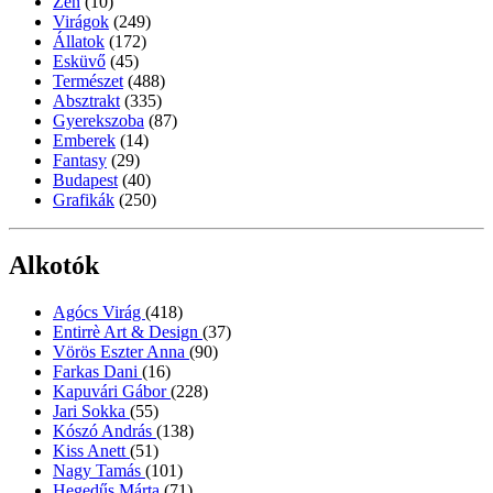
Zen
(10)
Virágok
(249)
Állatok
(172)
Esküvő
(45)
Természet
(488)
Absztrakt
(335)
Gyerekszoba
(87)
Emberek
(14)
Fantasy
(29)
Budapest
(40)
Grafikák
(250)
Alkotók
Agócs Virág
(418)
Entirrè Art & Design
(37)
Vörös Eszter Anna
(90)
Farkas Dani
(16)
Kapuvári Gábor
(228)
Jari Sokka
(55)
Kószó András
(138)
Kiss Anett
(51)
Nagy Tamás
(101)
Hegedűs Márta
(71)