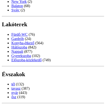
New York
(2)
Balaton
(68)
Svájc
(2)
Lakóterek
Fürdő-WC
(76)
Gardrób
(24)
Konyha-étkező
(564)
Hálószoba
(842)
Nappali
(877)
Gyerekszoba
(102)
Előszoba-közlekedő
(749)
Évszakok
tél
(132)
tavasz
(387)
nyár
(443)
ősz
(119)