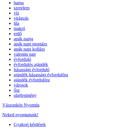
barna
szerelem
víz
virágzás
lila
makró
erdő
apák napja
apák napi montázs
apák napi kollázs
valentin nap
évforduló
évfordulós ajándék
házassági évforduló
ajándék házassági évfordulóra
ajándék évfordulóra
városok
ősz
olajfestmény
Vászonkép Nyomda
Neked nyomtatunk!
Gyakori kérdések