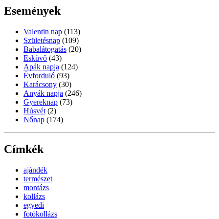
Események
Valentin nap
(113)
Születésnap
(109)
Babalátogatás
(20)
Esküvő
(43)
Apák napja
(124)
Évforduló
(93)
Karácsony
(30)
Anyák napja
(246)
Gyereknap
(73)
Húsvét
(2)
Nőnap
(174)
Címkék
ajándék
természet
montázs
kollázs
egyedi
fotókollázs