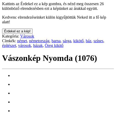
Kattints az Érdekel ez a kép gombra, és nézd meg összesen 26
különböző elrendezésben ezt a képünket az árakkal együtt.
Kedvenc elrendezéseinket külön kigyűjtöttük Neked itt a fő kép
alatt!
Érdekel ez a kép!
Kategória:
Városok
Címkék:
német
,
németország
,
barna
,
sárga
,
kikötő
,
ház
,
színes
,
építészet
,
városok
,
házak
,
Öreg kikitő
Vászonkép Nyomda (1076)