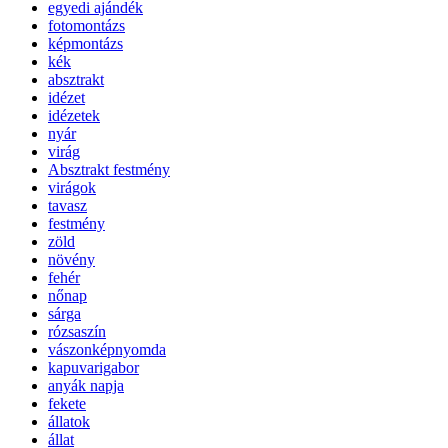
egyedi ajándék
fotomontázs
képmontázs
kék
absztrakt
idézet
idézetek
nyár
virág
Absztrakt festmény
virágok
tavasz
festmény
zöld
növény
fehér
nőnap
sárga
rózsaszín
vászonképnyomda
kapuvarigabor
anyák napja
fekete
állatok
állat