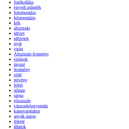
fotókollázs
egyedi ajándék
fotomontázs
képmontázs
kék
absztrakt
idézet
idézetek
nyár
virág
Absztrakt festmény
virágok
tavasz
festmény
zöld
növény
fehér
nőnap
sárga
rózsaszín
vászonképnyomda
kapuvarigabor
anyák napja
fekete
állatok