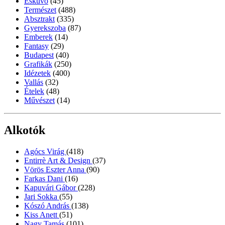
Esküvő
(45)
Természet
(488)
Absztrakt
(335)
Gyerekszoba
(87)
Emberek
(14)
Fantasy
(29)
Budapest
(40)
Grafikák
(250)
Idézetek
(400)
Vallás
(32)
Ételek
(48)
Művészet
(14)
Alkotók
Agócs Virág
(418)
Entirrè Art & Design
(37)
Vörös Eszter Anna
(90)
Farkas Dani
(16)
Kapuvári Gábor
(228)
Jari Sokka
(55)
Kószó András
(138)
Kiss Anett
(51)
Nagy Tamás
(101)