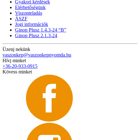
Gyakori kérdések
Elérhetőségünk
Viszonteladás
ÁSZF
Jogi információk
Ginop Plusz 1.4.3-24 “B”
Ginop Plusz 2.1.3-24
Üzenj nekünk
vaszonkep@vaszonkepnyomda.hu
Hívj minket
+36-20-933-0915
Kövess minket