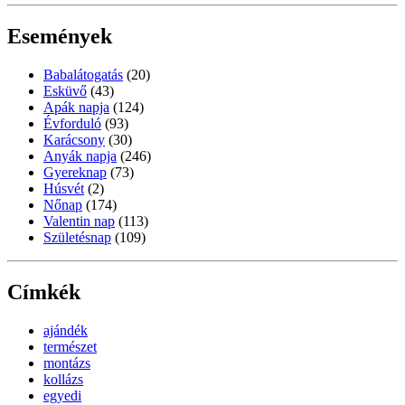
Események
Babalátogatás
(20)
Esküvő
(43)
Apák napja
(124)
Évforduló
(93)
Karácsony
(30)
Anyák napja
(246)
Gyereknap
(73)
Húsvét
(2)
Nőnap
(174)
Valentin nap
(113)
Születésnap
(109)
Címkék
ajándék
természet
montázs
kollázs
egyedi