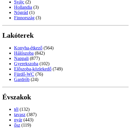
Svájc
(2)
Hollandia
(3)
Nógrád
(1)
Finnország
(3)
Lakóterek
Konyha-étkező
(564)
Hálószoba
(842)
Nappali
(877)
Gyerekszoba
(102)
Előszoba-közlekedő
(749)
Fürdő-WC
(76)
Gardrób
(24)
Évszakok
tél
(132)
tavasz
(387)
nyár
(443)
ősz
(119)