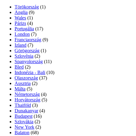
Törökország
(1)
Anglia
(9)
Wales
(1)
Párizs
(4)
Portugália
(17)
London
(7)
Franciaország
(9)
Izland
(7)
Görögország
(1)
Szlovénia
(2)
Spanyolország
(11)
Bled
(2)
Indonézia - Bali
(10)
Olaszország
(37)
Ausztria
(2)
Málta
(5)
Németország
(4)
Horvátország
(5)
Thaiföld
(3)
Dunakanyar
(4)
Budapest
(16)
Szlovákia
(2)
New York
(2)
Balaton
(68)