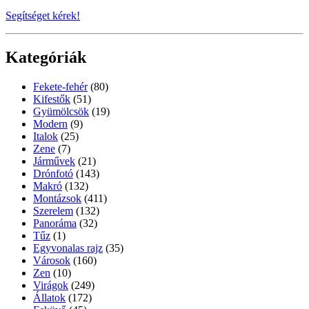
Segítséget kérek!
Kategóriák
Fekete-fehér
(80)
Kifestők
(51)
Gyümölcsök
(19)
Modern
(9)
Italok
(25)
Zene
(7)
Járművek
(21)
Drónfotó
(143)
Makró
(132)
Montázsok
(411)
Szerelem
(132)
Panoráma
(32)
Tűz
(1)
Egyvonalas rajz
(35)
Városok
(160)
Zen
(10)
Virágok
(249)
Állatok
(172)