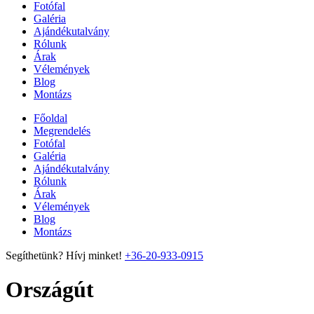
Fotófal
Galéria
Ajándékutalvány
Rólunk
Árak
Vélemények
Blog
Montázs
Főoldal
Megrendelés
Fotófal
Galéria
Ajándékutalvány
Rólunk
Árak
Vélemények
Blog
Montázs
Segíthetünk? Hívj minket!
+36-20-933-0915
Országút