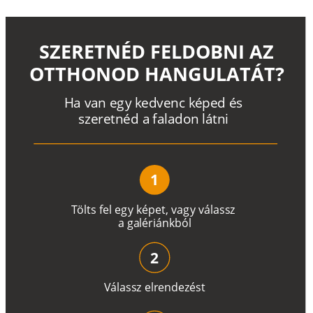
SZERETNÉD FELDOBNI AZ
OTTHONOD HANGULATÁT?
H
a
v
a
n
e
g
y
k
e
d
v
e
n
c
k
é
p
e
d
é
s
s
z
e
r
e
t
n
é
d a
f
a
l
a
d
o
n
l
á
t
n
i
1
T
ö
l
t
s
f
e
l
e
g
y
k
é
pe
t
,
v
a
g
y
v
á
l
a
ss
z
a
g
a
lé
r
i
án
k
b
ó
l
2
V
á
l
a
ss
z
e
l
r
e
n
d
e
z
é
s
t