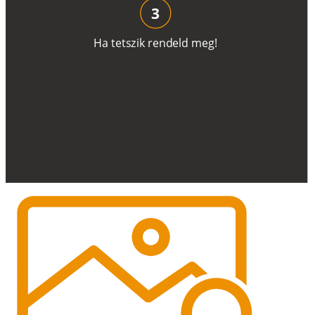
3
H
a
t
e
t
s
z
i
k
r
e
n
d
el
d
m
e
g
!