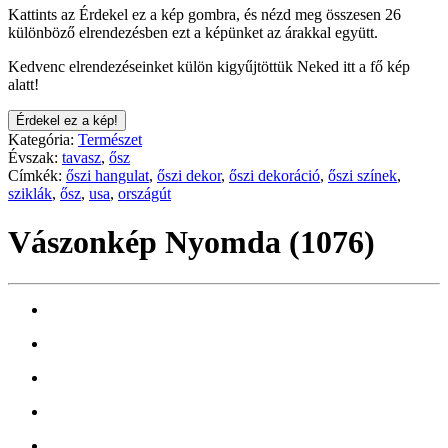
Kattints az Érdekel ez a kép gombra, és nézd meg összesen 26
különböző elrendezésben ezt a képünket az árakkal együtt.
Kedvenc elrendezéseinket külön kigyűjtöttük Neked itt a fő kép
alatt!
Érdekel ez a kép!
Kategória:
Természet
Évszak:
tavasz
,
ősz
Címkék:
őszi hangulat
,
őszi dekor
,
őszi dekoráció
,
őszi színek
,
sziklák
,
ősz
,
usa
,
országút
Vászonkép Nyomda (1076)