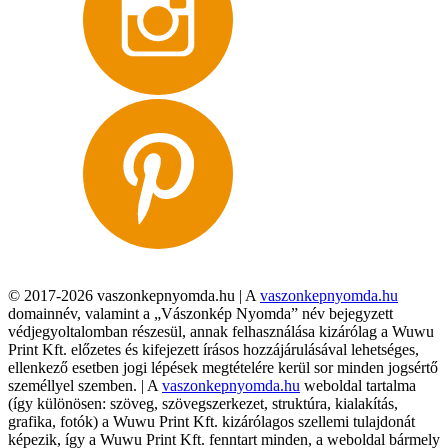
© 2017-2026 vaszonkepnyomda.hu | A
vaszonkepnyomda.hu
domainnév, valamint a „Vászonkép Nyomda” név bejegyzett
védjegyoltalomban részesül, annak felhasználása kizárólag a Wuwu
Print Kft. előzetes és kifejezett írásos hozzájárulásával lehetséges,
ellenkező esetben jogi lépések megtételére kerül sor minden jogsértő
személlyel szemben. | A
vaszonkepnyomda.hu
weboldal tartalma
(így különösen: szöveg, szövegszerkezet, struktúra, kialakítás,
grafika, fotók) a Wuwu Print Kft. kizárólagos szellemi tulajdonát
képezik, így a Wuwu Print Kft. fenntart minden, a weboldal bármely