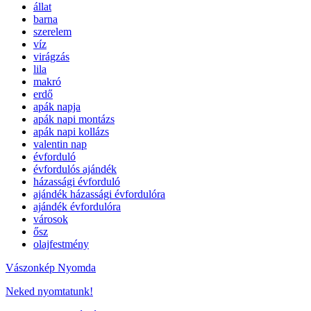
állat
barna
szerelem
víz
virágzás
lila
makró
erdő
apák napja
apák napi montázs
apák napi kollázs
valentin nap
évforduló
évfordulós ajándék
házassági évforduló
ajándék házassági évfordulóra
ajándék évfordulóra
városok
ősz
olajfestmény
Vászonkép Nyomda
Neked nyomtatunk!