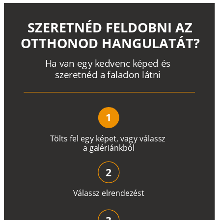
SZERETNÉD FELDOBNI AZ
OTTHONOD HANGULATÁT?
H
a
v
a
n
e
g
y
k
e
d
v
e
n
c
k
é
p
e
d
é
s
s
z
e
r
e
t
n
é
d a
f
a
l
a
d
o
n
l
á
t
n
i
1
T
ö
l
t
s
f
e
l
e
g
y
k
é
pe
t
,
v
a
g
y
v
á
l
a
ss
z
a
g
a
lé
r
i
án
k
b
ó
l
2
V
á
l
a
ss
z
e
l
r
e
n
d
e
z
é
s
t
3