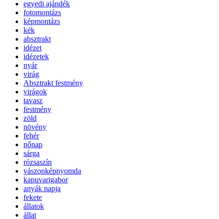
egyedi ajándék
fotomontázs
képmontázs
kék
absztrakt
idézet
idézetek
nyár
virág
Absztrakt festmény
virágok
tavasz
festmény
zöld
növény
fehér
nőnap
sárga
rózsaszín
vászonképnyomda
kapuvarigabor
anyák napja
fekete
állatok
állat