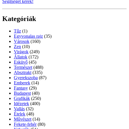
Segítséget kérek!
Kategóriák
Tűz
(1)
Egyvonalas rajz
(35)
Városok
(160)
Zen
(10)
Virágok
(249)
Állatok
(172)
Esküvő
(45)
Természet
(488)
Absztrakt
(335)
Gyerekszoba
(87)
Emberek
(14)
Fantasy
(29)
Budapest
(40)
Grafikák
(250)
Idézetek
(400)
Vallás
(32)
Ételek
(48)
Művészet
(14)
Fekete-fehér
(80)