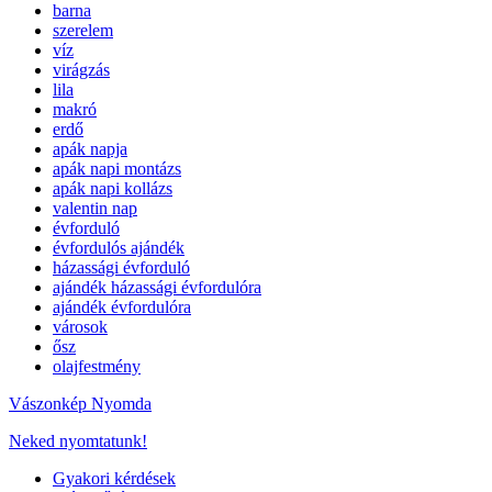
barna
szerelem
víz
virágzás
lila
makró
erdő
apák napja
apák napi montázs
apák napi kollázs
valentin nap
évforduló
évfordulós ajándék
házassági évforduló
ajándék házassági évfordulóra
ajándék évfordulóra
városok
ősz
olajfestmény
Vászonkép Nyomda
Neked nyomtatunk!
Gyakori kérdések