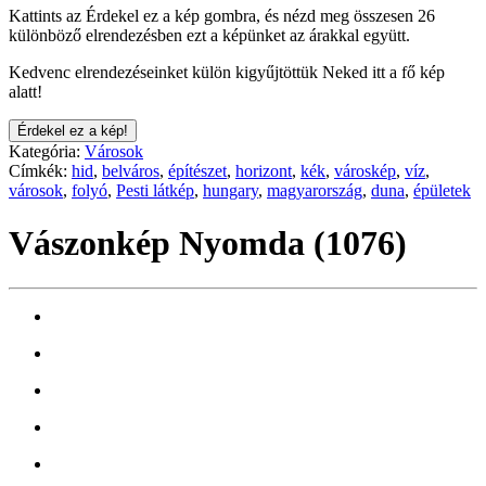
Kattints az Érdekel ez a kép gombra, és nézd meg összesen 26
különböző elrendezésben ezt a képünket az árakkal együtt.
Kedvenc elrendezéseinket külön kigyűjtöttük Neked itt a fő kép
alatt!
Érdekel ez a kép!
Kategória:
Városok
Címkék:
hid
,
belváros
,
építészet
,
horizont
,
kék
,
városkép
,
víz
,
városok
,
folyó
,
Pesti látkép
,
hungary
,
magyarország
,
duna
,
épületek
Vászonkép Nyomda (1076)