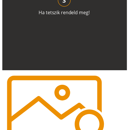
H
a
t
e
t
s
z
i
k
r
e
n
d
el
d
m
e
g
!