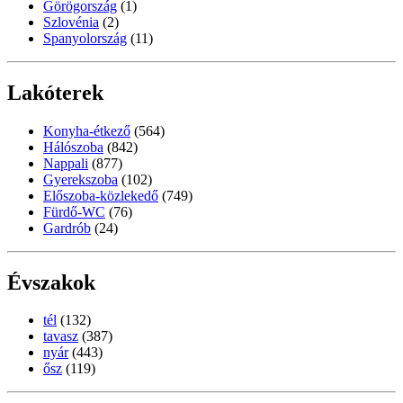
Görögország
(1)
Szlovénia
(2)
Spanyolország
(11)
Lakóterek
Konyha-étkező
(564)
Hálószoba
(842)
Nappali
(877)
Gyerekszoba
(102)
Előszoba-közlekedő
(749)
Fürdő-WC
(76)
Gardrób
(24)
Évszakok
tél
(132)
tavasz
(387)
nyár
(443)
ősz
(119)