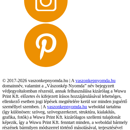
© 2017-2026 vaszonkepnyomda.hu | A
vaszonkepnyomda.hu
domainnév, valamint a „Vászonkép Nyomda” név bejegyzett
védjegyoltalomban részesül, annak felhasználása kizárólag a Wuwu
Print Kft. előzetes és kifejezett írásos hozzájárulásával lehetséges,
ellenkező esetben jogi lépések megtételére kerül sor minden jogsértő
személlyel szemben. | A
vaszonkepnyomda.hu
weboldal tartalma
(így különösen: szöveg, szövegszerkezet, struktúra, kialakítás,
grafika, fotók) a Wuwu Print Kft. kizárólagos szellemi tulajdonát
képezik, így a Wuwu Print Kft. fenntart minden, a weboldal bármely
részének bármilyen módszerrel történő másolásával, terjesztésével