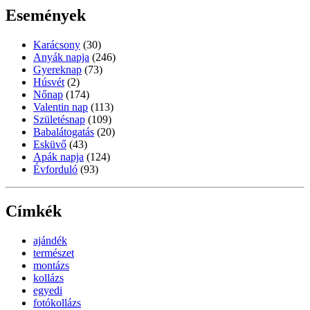
Események
Karácsony
(30)
Anyák napja
(246)
Gyereknap
(73)
Húsvét
(2)
Nőnap
(174)
Valentin nap
(113)
Születésnap
(109)
Babalátogatás
(20)
Esküvő
(43)
Apák napja
(124)
Évforduló
(93)
Címkék
ajándék
természet
montázs
kollázs
egyedi
fotókollázs