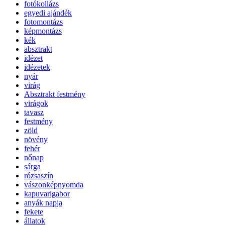
fotókollázs
egyedi ajándék
fotomontázs
képmontázs
kék
absztrakt
idézet
idézetek
nyár
virág
Absztrakt festmény
virágok
tavasz
festmény
zöld
növény
fehér
nőnap
sárga
rózsaszín
vászonképnyomda
kapuvarigabor
anyák napja
fekete
állatok