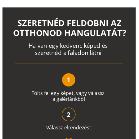
SZERETNÉD FELDOBNI AZ
OTTHONOD HANGULATÁT?
H
a
v
a
n
e
g
y
k
e
d
v
e
n
c
k
é
p
e
d
é
s
s
z
e
r
e
t
n
é
d a
f
a
l
a
d
o
n
l
á
t
n
i
1
T
ö
l
t
s
f
e
l
e
g
y
k
é
pe
t
,
v
a
g
y
v
á
l
a
ss
z
a
g
a
lé
r
i
án
k
b
ó
l
2
V
á
l
a
ss
z
e
l
r
e
n
d
e
z
é
s
t