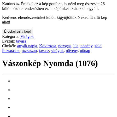
Kattints az Érdekel ez a kép gombra, és nézd meg összesen 26
különböző elrendezésben ezt a képünket az árakkal együtt.
Kedvenc elrendezéseinket külön kigyűjtöttük Neked itt a fő kép
alatt!
Érdekel ez a kép!
Kategória:
Virágok
Évszak:
tavasz
Címkék:
anyák napja
,
Kövirózsa
,
pozsgás
,
lila
,
nönény
,
zöld
,
Pozsgások
,
rózsaszín
,
tavasz
,
virágok
,
növény
,
nőnap
Vászonkép Nyomda (1076)