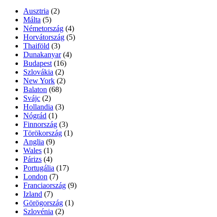
Ausztria
(2)
Málta
(5)
Németország
(4)
Horvátország
(5)
Thaiföld
(3)
Dunakanyar
(4)
Budapest
(16)
Szlovákia
(2)
New York
(2)
Balaton
(68)
Svájc
(2)
Hollandia
(3)
Nógrád
(1)
Finnország
(3)
Törökország
(1)
Anglia
(9)
Wales
(1)
Párizs
(4)
Portugália
(17)
London
(7)
Franciaország
(9)
Izland
(7)
Görögország
(1)
Szlovénia
(2)