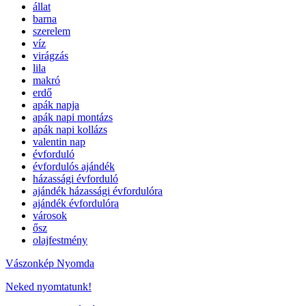
állat
barna
szerelem
víz
virágzás
lila
makró
erdő
apák napja
apák napi montázs
apák napi kollázs
valentin nap
évforduló
évfordulós ajándék
házassági évforduló
ajándék házassági évfordulóra
ajándék évfordulóra
városok
ősz
olajfestmény
Vászonkép Nyomda
Neked nyomtatunk!