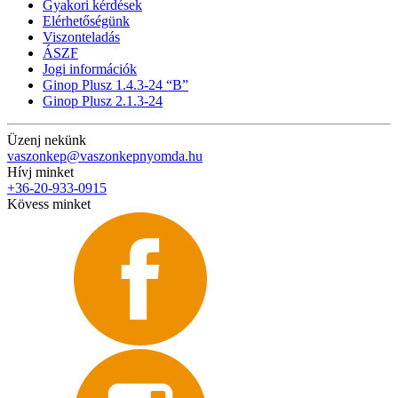
Gyakori kérdések
Elérhetőségünk
Viszonteladás
ÁSZF
Jogi információk
Ginop Plusz 1.4.3-24 “B”
Ginop Plusz 2.1.3-24
Üzenj nekünk
vaszonkep@vaszonkepnyomda.hu
Hívj minket
+36-20-933-0915
Kövess minket