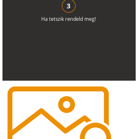
3
H
a
t
e
t
s
z
i
k
r
e
n
d
el
d
m
e
g
!