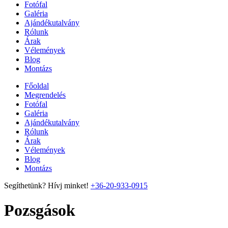
Fotófal
Galéria
Ajándékutalvány
Rólunk
Árak
Vélemények
Blog
Montázs
Főoldal
Megrendelés
Fotófal
Galéria
Ajándékutalvány
Rólunk
Árak
Vélemények
Blog
Montázs
Segíthetünk? Hívj minket!
+36-20-933-0915
Pozsgások