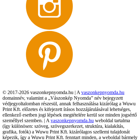
© 2017-2026 vaszonkepnyomda.hu | A
vaszonkepnyomda.hu
domainnév, valamint a „Vászonkép Nyomda” név bejegyzett
védjegyoltalomban részesül, annak felhasználása kizárólag a Wuwu
Print Kft. előzetes és kifejezett írásos hozzájárulásával lehetséges,
ellenkező esetben jogi lépések megtételére kerül sor minden jogsértő
személlyel szemben. | A
vaszonkepnyomda.hu
weboldal tartalma
(így különösen: szöveg, szövegszerkezet, struktúra, kialakítás,
grafika, fotók) a Wuwu Print Kft. kizárólagos szellemi tulajdonát
képezik, így a Wuwu Print Kft. fenntart minden, a weboldal bármely