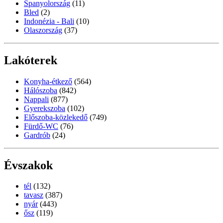
Spanyolország
(11)
Bled
(2)
Indonézia - Bali
(10)
Olaszország
(37)
Lakóterek
Konyha-étkező
(564)
Hálószoba
(842)
Nappali
(877)
Gyerekszoba
(102)
Előszoba-közlekedő
(749)
Fürdő-WC
(76)
Gardrób
(24)
Évszakok
tél
(132)
tavasz
(387)
nyár
(443)
ősz
(119)