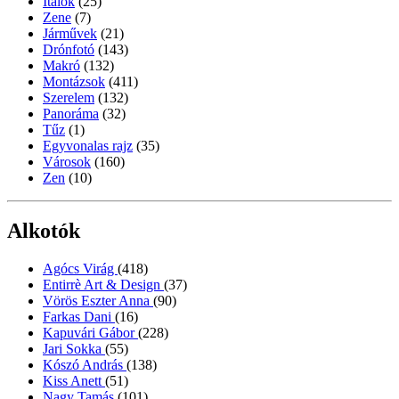
Italok
(25)
Zene
(7)
Járművek
(21)
Drónfotó
(143)
Makró
(132)
Montázsok
(411)
Szerelem
(132)
Panoráma
(32)
Tűz
(1)
Egyvonalas rajz
(35)
Városok
(160)
Zen
(10)
Alkotók
Agócs Virág
(418)
Entirrè Art & Design
(37)
Vörös Eszter Anna
(90)
Farkas Dani
(16)
Kapuvári Gábor
(228)
Jari Sokka
(55)
Kószó András
(138)
Kiss Anett
(51)
Nagy Tamás
(101)