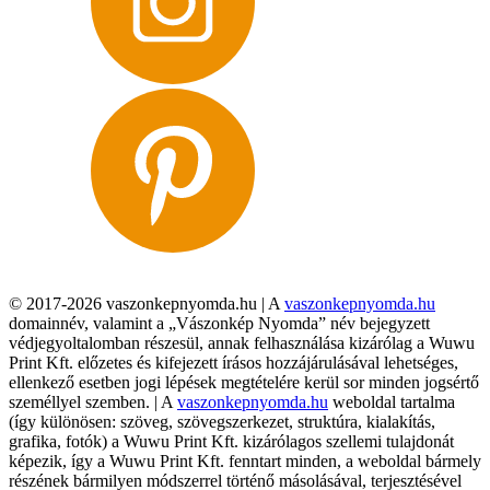
© 2017-2026 vaszonkepnyomda.hu | A
vaszonkepnyomda.hu
domainnév, valamint a „Vászonkép Nyomda” név bejegyzett
védjegyoltalomban részesül, annak felhasználása kizárólag a Wuwu
Print Kft. előzetes és kifejezett írásos hozzájárulásával lehetséges,
ellenkező esetben jogi lépések megtételére kerül sor minden jogsértő
személlyel szemben. | A
vaszonkepnyomda.hu
weboldal tartalma
(így különösen: szöveg, szövegszerkezet, struktúra, kialakítás,
grafika, fotók) a Wuwu Print Kft. kizárólagos szellemi tulajdonát
képezik, így a Wuwu Print Kft. fenntart minden, a weboldal bármely
részének bármilyen módszerrel történő másolásával, terjesztésével