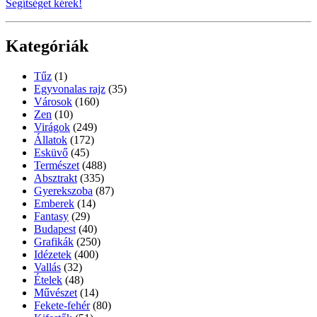
Segítséget kérek!
Kategóriák
Tűz
(1)
Egyvonalas rajz
(35)
Városok
(160)
Zen
(10)
Virágok
(249)
Állatok
(172)
Esküvő
(45)
Természet
(488)
Absztrakt
(335)
Gyerekszoba
(87)
Emberek
(14)
Fantasy
(29)
Budapest
(40)
Grafikák
(250)
Idézetek
(400)
Vallás
(32)
Ételek
(48)
Művészet
(14)
Fekete-fehér
(80)