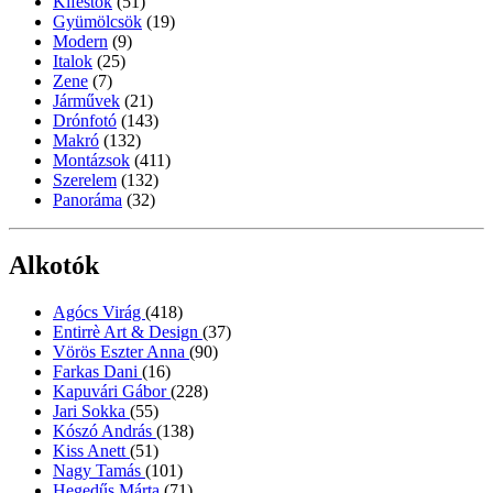
Kifestők
(51)
Gyümölcsök
(19)
Modern
(9)
Italok
(25)
Zene
(7)
Járművek
(21)
Drónfotó
(143)
Makró
(132)
Montázsok
(411)
Szerelem
(132)
Panoráma
(32)
Alkotók
Agócs Virág
(418)
Entirrè Art & Design
(37)
Vörös Eszter Anna
(90)
Farkas Dani
(16)
Kapuvári Gábor
(228)
Jari Sokka
(55)
Kószó András
(138)
Kiss Anett
(51)
Nagy Tamás
(101)
Hegedűs Márta
(71)