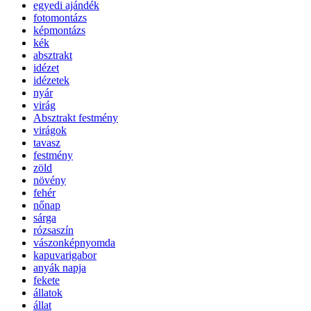
egyedi ajándék
fotomontázs
képmontázs
kék
absztrakt
idézet
idézetek
nyár
virág
Absztrakt festmény
virágok
tavasz
festmény
zöld
növény
fehér
nőnap
sárga
rózsaszín
vászonképnyomda
kapuvarigabor
anyák napja
fekete
állatok
állat