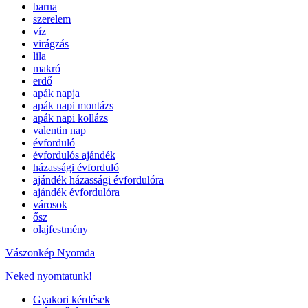
barna
szerelem
víz
virágzás
lila
makró
erdő
apák napja
apák napi montázs
apák napi kollázs
valentin nap
évforduló
évfordulós ajándék
házassági évforduló
ajándék házassági évfordulóra
ajándék évfordulóra
városok
ősz
olajfestmény
Vászonkép Nyomda
Neked nyomtatunk!
Gyakori kérdések