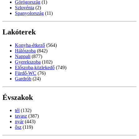
Görögország
(1)
Szlovénia
(2)
Spanyolország
(11)
Lakóterek
Konyha-étkező
(564)
Hálószoba
(842)
Nappali
(877)
Gyerekszoba
(102)
Előszoba-közlekedő
(749)
Fürdő-WC
(76)
Gardrób
(24)
Évszakok
tél
(132)
tavasz
(387)
nyár
(443)
ősz
(119)