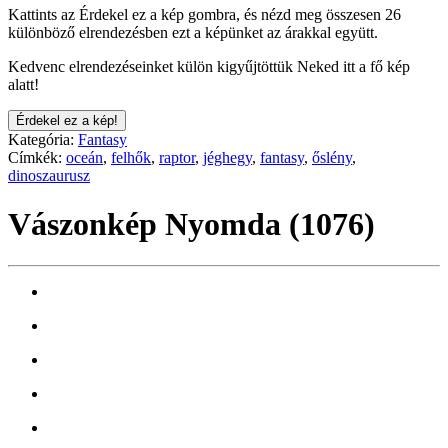
Kattints az Érdekel ez a kép gombra, és nézd meg összesen 26
különböző elrendezésben ezt a képünket az árakkal együtt.
Kedvenc elrendezéseinket külön kigyűjtöttük Neked itt a fő kép
alatt!
Érdekel ez a kép!
Kategória:
Fantasy
Címkék:
oceán
,
felhők
,
raptor
,
jéghegy
,
fantasy
,
őslény
,
dinoszaurusz
Vászonkép Nyomda (1076)