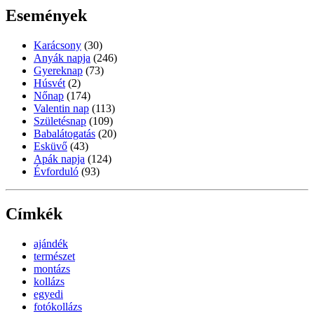
Események
Karácsony
(30)
Anyák napja
(246)
Gyereknap
(73)
Húsvét
(2)
Nőnap
(174)
Valentin nap
(113)
Születésnap
(109)
Babalátogatás
(20)
Esküvő
(43)
Apák napja
(124)
Évforduló
(93)
Címkék
ajándék
természet
montázs
kollázs
egyedi
fotókollázs