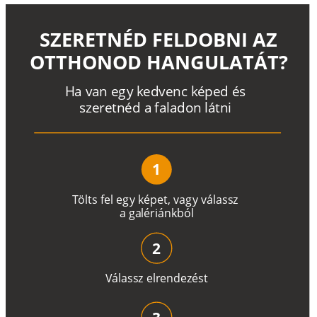
SZERETNÉD FELDOBNI AZ
OTTHONOD HANGULATÁT?
H
a
v
a
n
e
g
y
k
e
d
v
e
n
c
k
é
p
e
d
é
s
s
z
e
r
e
t
n
é
d a
f
a
l
a
d
o
n
l
á
t
n
i
1
T
ö
l
t
s
f
e
l
e
g
y
k
é
pe
t
,
v
a
g
y
v
á
l
a
ss
z
a
g
a
lé
r
i
án
k
b
ó
l
2
V
á
l
a
ss
z
e
l
r
e
n
d
e
z
é
s
t
3