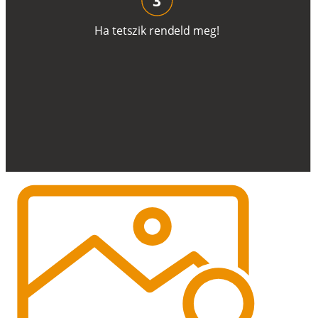
H
a
t
e
t
s
z
i
k
r
e
n
d
el
d
m
e
g
!