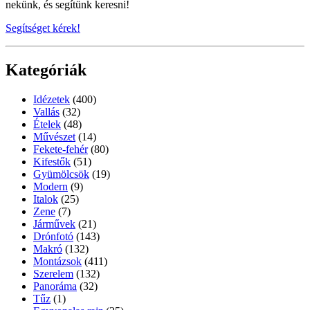
nekünk, és segítünk keresni!
Segítséget kérek!
Kategóriák
Idézetek
(400)
Vallás
(32)
Ételek
(48)
Művészet
(14)
Fekete-fehér
(80)
Kifestők
(51)
Gyümölcsök
(19)
Modern
(9)
Italok
(25)
Zene
(7)
Járművek
(21)
Drónfotó
(143)
Makró
(132)
Montázsok
(411)
Szerelem
(132)
Panoráma
(32)
Tűz
(1)