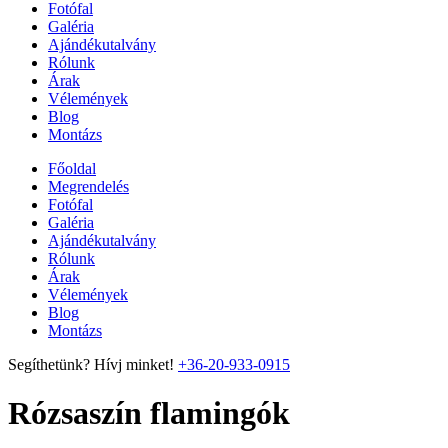
Fotófal
Galéria
Ajándékutalvány
Rólunk
Árak
Vélemények
Blog
Montázs
Főoldal
Megrendelés
Fotófal
Galéria
Ajándékutalvány
Rólunk
Árak
Vélemények
Blog
Montázs
Segíthetünk? Hívj minket!
+36-20-933-0915
Rózsaszín flamingók