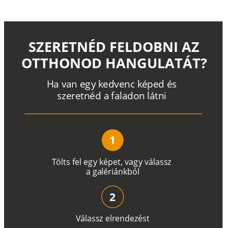
SZERETNÉD FELDOBNI AZ
OTTHONOD HANGULATÁT?
H
a
v
a
n
e
g
y
k
e
d
v
e
n
c
k
é
p
e
d
é
s
s
z
e
r
e
t
n
é
d a
f
a
l
a
d
o
n
l
á
t
n
i
1
T
ö
l
t
s
f
e
l
e
g
y
k
é
pe
t
,
v
a
g
y
v
á
l
a
ss
z
a
g
a
lé
r
i
án
k
b
ó
l
2
V
á
l
a
ss
z
e
l
r
e
n
d
e
z
é
s
t