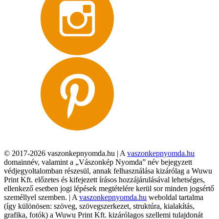
© 2017-2026 vaszonkepnyomda.hu | A
vaszonkepnyomda.hu
domainnév, valamint a „Vászonkép Nyomda” név bejegyzett
védjegyoltalomban részesül, annak felhasználása kizárólag a Wuwu
Print Kft. előzetes és kifejezett írásos hozzájárulásával lehetséges,
ellenkező esetben jogi lépések megtételére kerül sor minden jogsértő
személlyel szemben. | A
vaszonkepnyomda.hu
weboldal tartalma
(így különösen: szöveg, szövegszerkezet, struktúra, kialakítás,
grafika, fotók) a Wuwu Print Kft. kizárólagos szellemi tulajdonát