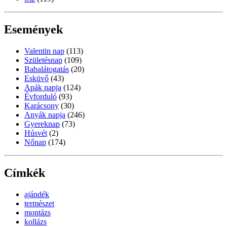
Események
Valentin nap
(113)
Születésnap
(109)
Babalátogatás
(20)
Esküvő
(43)
Apák napja
(124)
Évforduló
(93)
Karácsony
(30)
Anyák napja
(246)
Gyereknap
(73)
Húsvét
(2)
Nőnap
(174)
Címkék
ajándék
természet
montázs
kollázs