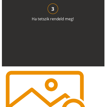
3
H
a
t
e
t
s
z
i
k
r
e
n
d
el
d
m
e
g
!