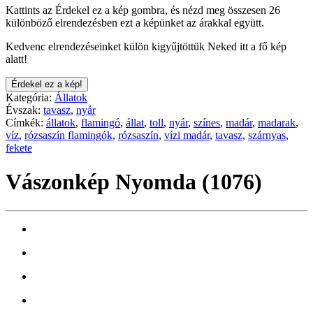
Kattints az Érdekel ez a kép gombra, és nézd meg összesen 26
különböző elrendezésben ezt a képünket az árakkal együtt.
Kedvenc elrendezéseinket külön kigyűjtöttük Neked itt a fő kép
alatt!
Érdekel ez a kép!
Kategória:
Állatok
Évszak:
tavasz
,
nyár
Címkék:
állatok
,
flamingó
,
állat
,
toll
,
nyár
,
színes
,
madár
,
madarak
,
víz
,
rózsaszín flamingók
,
rózsaszín
,
vízi madár
,
tavasz
,
szárnyas
,
fekete
Vászonkép Nyomda (1076)