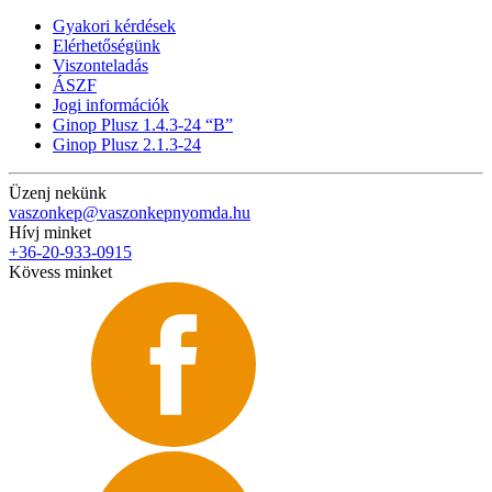
Gyakori kérdések
Elérhetőségünk
Viszonteladás
ÁSZF
Jogi információk
Ginop Plusz 1.4.3-24 “B”
Ginop Plusz 2.1.3-24
Üzenj nekünk
vaszonkep@vaszonkepnyomda.hu
Hívj minket
+36-20-933-0915
Kövess minket