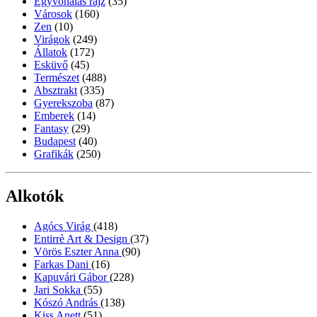
Egyvonalas rajz
(35)
Városok
(160)
Zen
(10)
Virágok
(249)
Állatok
(172)
Esküvő
(45)
Természet
(488)
Absztrakt
(335)
Gyerekszoba
(87)
Emberek
(14)
Fantasy
(29)
Budapest
(40)
Grafikák
(250)
Alkotók
Agócs Virág
(418)
Entirrè Art & Design
(37)
Vörös Eszter Anna
(90)
Farkas Dani
(16)
Kapuvári Gábor
(228)
Jari Sokka
(55)
Kószó András
(138)
Kiss Anett
(51)