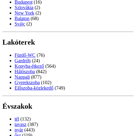
Budapest
(16)
Szlovákia
(2)
New York
(2)
Balaton
(68)
Svájc
(2)
Lakóterek
Fürdő-WC
(76)
Gardrób
(24)
Konyha-étkező
(564)
Hálószoba
(842)
Nappali
(877)
Gyerekszoba
(102)
Előszoba-közlekedő
(749)
Évszakok
tél
(132)
tavasz
(387)
nyár
(443)
ősz
(119)