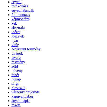
egyedi
fotókollázs
egyedi ajándék
fotomontázs
képmontázs
kék
absztrakt
idézet
idézetek
nyár
virág
Absztrakt festmény
virágok
tavasz
festmény
zöld
növény
fehér
nőnap
sárga
rózsaszín
vászonképnyomda
kapuvarigabor
anyák napja
fekete