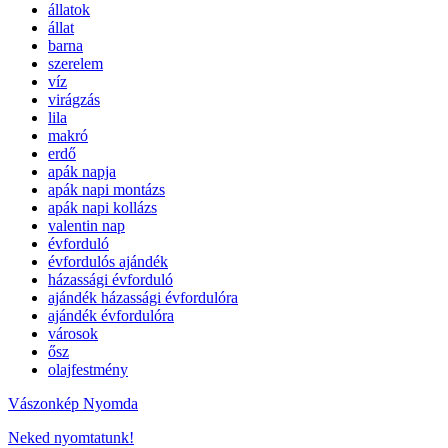
állatok
állat
barna
szerelem
víz
virágzás
lila
makró
erdő
apák napja
apák napi montázs
apák napi kollázs
valentin nap
évforduló
évfordulós ajándék
házassági évforduló
ajándék házassági évfordulóra
ajándék évfordulóra
városok
ősz
olajfestmény
Vászonkép Nyomda
Neked nyomtatunk!