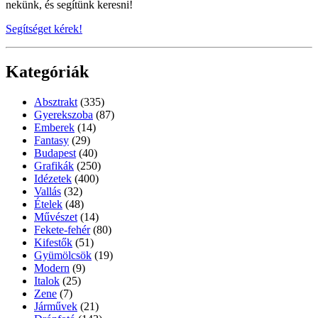
nekünk, és segítünk keresni!
Segítséget kérek!
Kategóriák
Absztrakt
(335)
Gyerekszoba
(87)
Emberek
(14)
Fantasy
(29)
Budapest
(40)
Grafikák
(250)
Idézetek
(400)
Vallás
(32)
Ételek
(48)
Művészet
(14)
Fekete-fehér
(80)
Kifestők
(51)
Gyümölcsök
(19)
Modern
(9)
Italok
(25)
Zene
(7)
Járművek
(21)