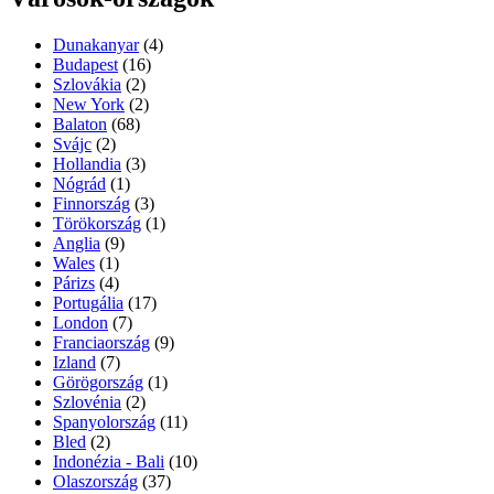
Dunakanyar
(4)
Budapest
(16)
Szlovákia
(2)
New York
(2)
Balaton
(68)
Svájc
(2)
Hollandia
(3)
Nógrád
(1)
Finnország
(3)
Törökország
(1)
Anglia
(9)
Wales
(1)
Párizs
(4)
Portugália
(17)
London
(7)
Franciaország
(9)
Izland
(7)
Görögország
(1)
Szlovénia
(2)
Spanyolország
(11)
Bled
(2)
Indonézia - Bali
(10)
Olaszország
(37)