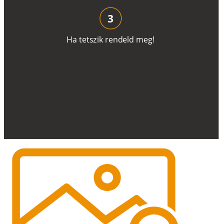
3
H
a
t
e
t
s
z
i
k
r
e
n
d
el
d
m
e
g
!