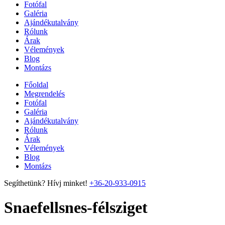
Fotófal
Galéria
Ajándékutalvány
Rólunk
Árak
Vélemények
Blog
Montázs
Főoldal
Megrendelés
Fotófal
Galéria
Ajándékutalvány
Rólunk
Árak
Vélemények
Blog
Montázs
Segíthetünk? Hívj minket!
+36-20-933-0915
Snaefellsnes-félsziget