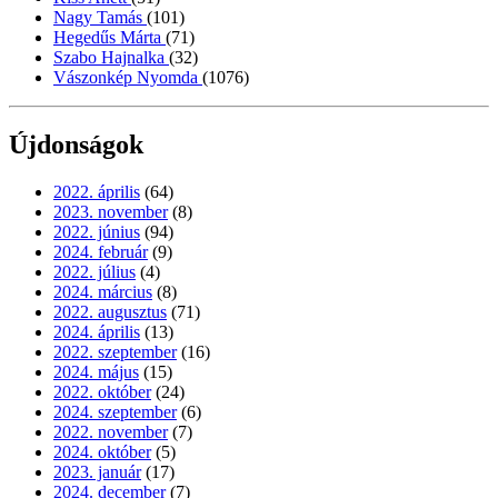
Nagy Tamás
(101)
Hegedűs Márta
(71)
Szabo Hajnalka
(32)
Vászonkép Nyomda
(1076)
Újdonságok
2022. április
(64)
2023. november
(8)
2022. június
(94)
2024. február
(9)
2022. július
(4)
2024. március
(8)
2022. augusztus
(71)
2024. április
(13)
2022. szeptember
(16)
2024. május
(15)
2022. október
(24)
2024. szeptember
(6)
2022. november
(7)
2024. október
(5)
2023. január
(17)
2024. december
(7)