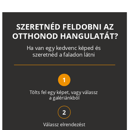
SZERETNÉD FELDOBNI AZ
OTTHONOD HANGULATÁT?
H
a
v
a
n
e
g
y
k
e
d
v
e
n
c
k
é
p
e
d
é
s
s
z
e
r
e
t
n
é
d a
f
a
l
a
d
o
n
l
á
t
n
i
1
T
ö
l
t
s
f
e
l
e
g
y
k
é
pe
t
,
v
a
g
y
v
á
l
a
ss
z
a
g
a
lé
r
i
án
k
b
ó
l
2
V
á
l
a
ss
z
e
l
r
e
n
d
e
z
é
s
t