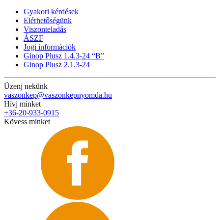
Gyakori kérdések
Elérhetőségünk
Viszonteladás
ÁSZF
Jogi információk
Ginop Plusz 1.4.3-24 “B”
Ginop Plusz 2.1.3-24
Üzenj nekünk
vaszonkep@vaszonkepnyomda.hu
Hívj minket
+36-20-933-0915
Kövess minket