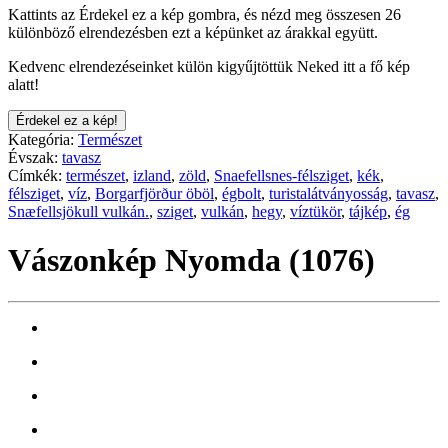
Kattints az Érdekel ez a kép gombra, és nézd meg összesen 26
különböző elrendezésben ezt a képünket az árakkal együtt.
Kedvenc elrendezéseinket külön kigyűjtöttük Neked itt a fő kép
alatt!
Érdekel ez a kép!
Kategória:
Természet
Évszak:
tavasz
Címkék:
természet
,
izland
,
zöld
,
Snaefellsnes-félsziget
,
kék
,
félsziget
,
víz
,
Borgarfjörður öböl
,
égbolt
,
turistalátványosság
,
tavasz
,
Snæfellsjökull vulkán.
,
sziget
,
vulkán
,
hegy
,
víztükör
,
tájkép
,
ég
Vászonkép Nyomda (1076)