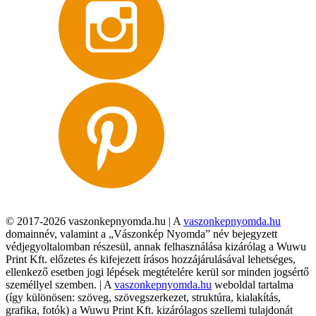
© 2017-2026 vaszonkepnyomda.hu | A
vaszonkepnyomda.hu
domainnév, valamint a „Vászonkép Nyomda” név bejegyzett
védjegyoltalomban részesül, annak felhasználása kizárólag a Wuwu
Print Kft. előzetes és kifejezett írásos hozzájárulásával lehetséges,
ellenkező esetben jogi lépések megtételére kerül sor minden jogsértő
személlyel szemben. | A
vaszonkepnyomda.hu
weboldal tartalma
(így különösen: szöveg, szövegszerkezet, struktúra, kialakítás,
grafika, fotók) a Wuwu Print Kft. kizárólagos szellemi tulajdonát