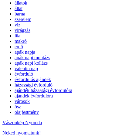
állatok
állat
barna
szerelem
víz
virágzás
lila
makró
erdő
apák napja
apák napi montázs
apák napi kollázs
valentin nap
évforduló
évfordulós ajándék
házassági évforduló
ajándék házassági évfordulóra
ajándék évfordulóra
városok
ősz
olajfestmény
Vászonkép Nyomda
Neked nyomtatunk!