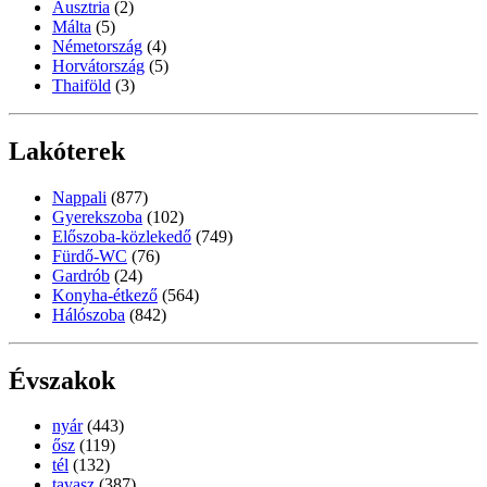
Ausztria
(2)
Málta
(5)
Németország
(4)
Horvátország
(5)
Thaiföld
(3)
Lakóterek
Nappali
(877)
Gyerekszoba
(102)
Előszoba-közlekedő
(749)
Fürdő-WC
(76)
Gardrób
(24)
Konyha-étkező
(564)
Hálószoba
(842)
Évszakok
nyár
(443)
ősz
(119)
tél
(132)
tavasz
(387)