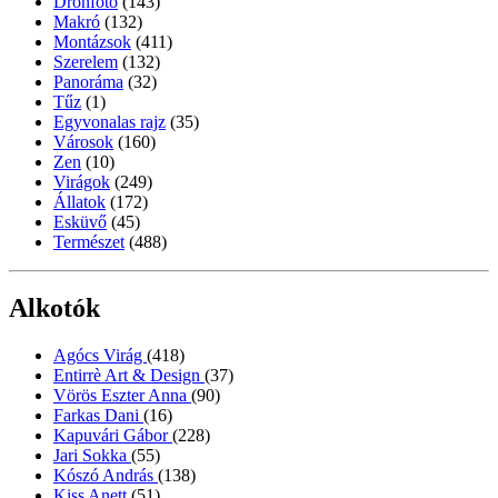
Drónfotó
(143)
Makró
(132)
Montázsok
(411)
Szerelem
(132)
Panoráma
(32)
Tűz
(1)
Egyvonalas rajz
(35)
Városok
(160)
Zen
(10)
Virágok
(249)
Állatok
(172)
Esküvő
(45)
Természet
(488)
Alkotók
Agócs Virág
(418)
Entirrè Art & Design
(37)
Vörös Eszter Anna
(90)
Farkas Dani
(16)
Kapuvári Gábor
(228)
Jari Sokka
(55)
Kószó András
(138)
Kiss Anett
(51)