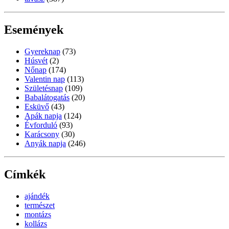
Események
Gyereknap
(73)
Húsvét
(2)
Nőnap
(174)
Valentin nap
(113)
Születésnap
(109)
Babalátogatás
(20)
Esküvő
(43)
Apák napja
(124)
Évforduló
(93)
Karácsony
(30)
Anyák napja
(246)
Címkék
ajándék
természet
montázs
kollázs