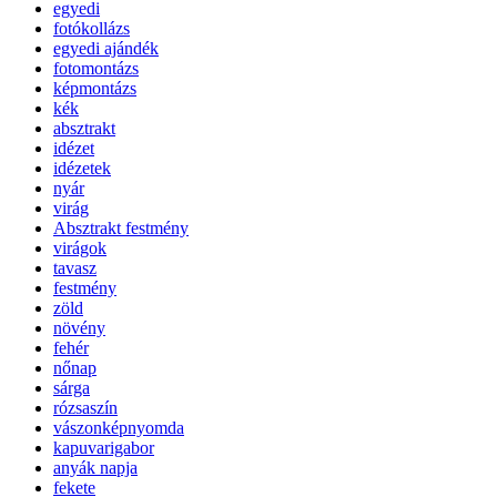
egyedi
fotókollázs
egyedi ajándék
fotomontázs
képmontázs
kék
absztrakt
idézet
idézetek
nyár
virág
Absztrakt festmény
virágok
tavasz
festmény
zöld
növény
fehér
nőnap
sárga
rózsaszín
vászonképnyomda
kapuvarigabor
anyák napja
fekete