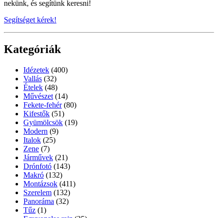
nekünk, és segítünk keresni!
Segítséget kérek!
Kategóriák
Idézetek
(400)
Vallás
(32)
Ételek
(48)
Művészet
(14)
Fekete-fehér
(80)
Kifestők
(51)
Gyümölcsök
(19)
Modern
(9)
Italok
(25)
Zene
(7)
Járművek
(21)
Drónfotó
(143)
Makró
(132)
Montázsok
(411)
Szerelem
(132)
Panoráma
(32)
Tűz
(1)