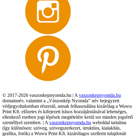
© 2017-2026 vaszonkepnyomda.hu | A
vaszonkepnyomda.hu
domainnév, valamint a „Vászonkép Nyomda” név bejegyzett
védjegyoltalomban részesül, annak felhasználása kizárólag a Wuwu
Print Kft. előzetes és kifejezett írásos hozzájárulásával lehetséges,
ellenkező esetben jogi lépések megtételére kerül sor minden jogsértő
személlyel szemben. | A
vaszonkepnyomda.hu
weboldal tartalma
(így különösen: szöveg, szövegszerkezet, struktúra, kialakítás,
grafika, fotók) a Wuwu Print Kft. kizárólagos szellemi tulajdonát