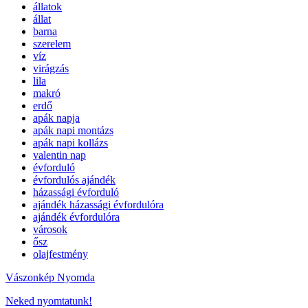
állatok
állat
barna
szerelem
víz
virágzás
lila
makró
erdő
apák napja
apák napi montázs
apák napi kollázs
valentin nap
évforduló
évfordulós ajándék
házassági évforduló
ajándék házassági évfordulóra
ajándék évfordulóra
városok
ősz
olajfestmény
Vászonkép Nyomda
Neked nyomtatunk!