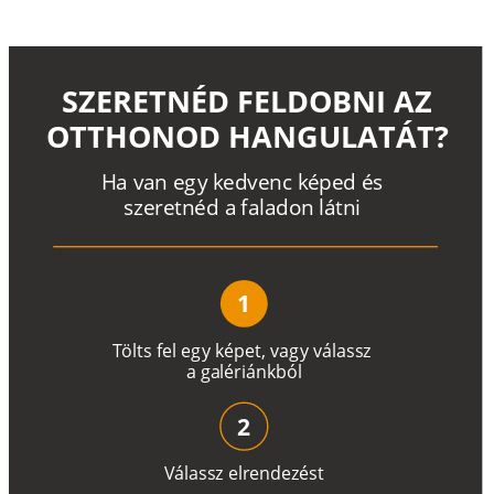
SZERETNÉD FELDOBNI AZ
OTTHONOD HANGULATÁT?
H
a
v
a
n
e
g
y
k
e
d
v
e
n
c
k
é
p
e
d
é
s
s
z
e
r
e
t
n
é
d a
f
a
l
a
d
o
n
l
á
t
n
i
1
T
ö
l
t
s
f
e
l
e
g
y
k
é
pe
t
,
v
a
g
y
v
á
l
a
ss
z
a
g
a
lé
r
i
án
k
b
ó
l
2
V
á
l
a
ss
z
e
l
r
e
n
d
e
z
é
s
t