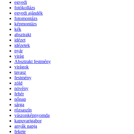
egyedi
fotókollázs
egyedi ajándék
fotomontázs
képmontázs
kék
absztrakt
idézet
idézetek
nyár
virág
Absztrakt festmény
virágok
tavasz
festmény
zöld
növény
fehér
nőnap
sárga
rózsaszín
vászonképnyomda
kapuvarigabor
anyák napja
fekete