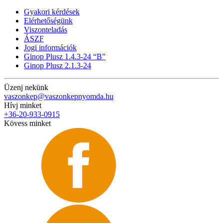
Gyakori kérdések
Elérhetőségünk
Viszonteladás
ÁSZF
Jogi információk
Ginop Plusz 1.4.3-24 “B”
Ginop Plusz 2.1.3-24
Üzenj nekünk
vaszonkep@vaszonkepnyomda.hu
Hívj minket
+36-20-933-0915
Kövess minket