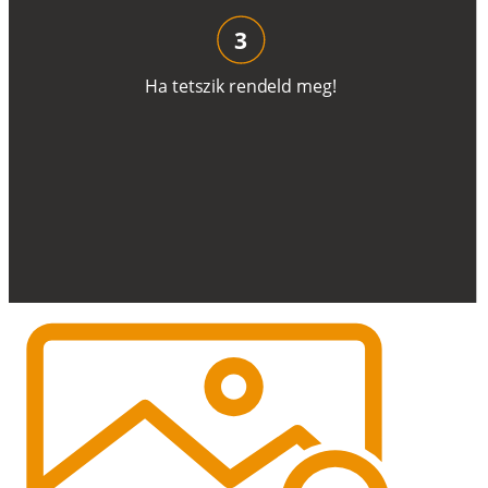
3
H
a
t
e
t
s
z
i
k
r
e
n
d
el
d
m
e
g
!