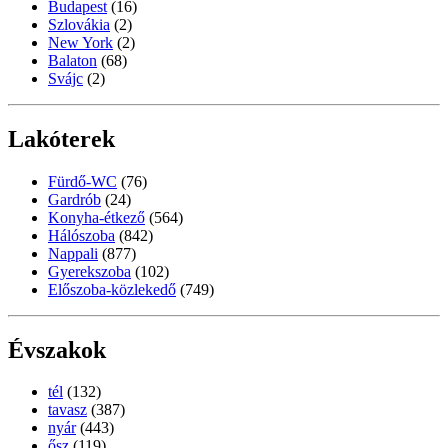
Budapest
(16)
Szlovákia
(2)
New York
(2)
Balaton
(68)
Svájc
(2)
Lakóterek
Fürdő-WC
(76)
Gardrób
(24)
Konyha-étkező
(564)
Hálószoba
(842)
Nappali
(877)
Gyerekszoba
(102)
Előszoba-közlekedő
(749)
Évszakok
tél
(132)
tavasz
(387)
nyár
(443)
ősz
(119)