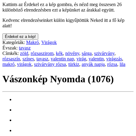
Kattints az Érdekel ez a kép gombra, és nézd meg összesen 26
különböző elrendezésben ezt a képünket az árakkal együtt.
Kedvenc elrendezéseinket külön kigyűjtöttük Neked itt a fő kép
alatt!
Érdekel ez a kép!
Kategóriák:
Makró
,
Virágok
Évszak:
tavasz
Címkék:
zöld
,
rózsaszirom
,
kék
,
növény
,
sárga
,
szivárvány
,
rózsaszín
,
színes
,
tavasz
,
valentin nap
,
virág
,
valentin
,
virágzás
,
makró
,
virágok
,
szivárvány rózsa
,
türkiz
,
anyák napja
,
rózsa
,
lila
Vászonkép Nyomda (1076)