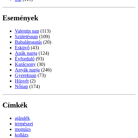
Események
Valentin nap
(113)
Születésnap
(109)
Babalátogatás
(20)
Esküvő
(43)
Apák napja
(124)
Évforduló
(93)
Karácsony
(30)
Anyák napja
(246)
Gyereknap
(73)
Húsvét
(2)
Nőnap
(174)
Címkék
ajándék
természet
montázs
kollázs