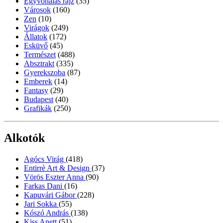
Egyvonalas rajz
(35)
Városok
(160)
Zen
(10)
Virágok
(249)
Állatok
(172)
Esküvő
(45)
Természet
(488)
Absztrakt
(335)
Gyerekszoba
(87)
Emberek
(14)
Fantasy
(29)
Budapest
(40)
Grafikák
(250)
Alkotók
Agócs Virág
(418)
Entirrè Art & Design
(37)
Vörös Eszter Anna
(90)
Farkas Dani
(16)
Kapuvári Gábor
(228)
Jari Sokka
(55)
Kószó András
(138)
Kiss Anett
(51)