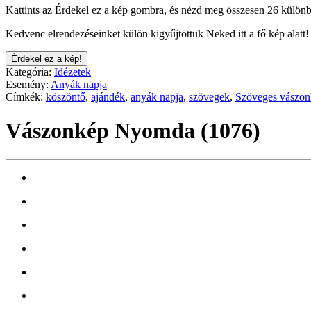
Kattints az Érdekel ez a kép gombra, és nézd meg összesen 26 különb
Kedvenc elrendezéseinket külön kigyűjtöttük Neked itt a fő kép alatt!
Érdekel ez a kép!
Kategória:
Idézetek
Esemény:
Anyák napja
Címkék:
köszöntő
,
ajándék
,
anyák napja
,
szövegek
,
Szöveges vászon
Vászonkép Nyomda (1076)