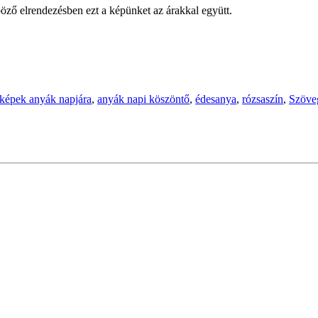
öző elrendezésben ezt a képünket az árakkal együtt.
képek anyák napjára
,
anyák napi köszöntő
,
édesanya
,
rózsaszín
,
Szöve