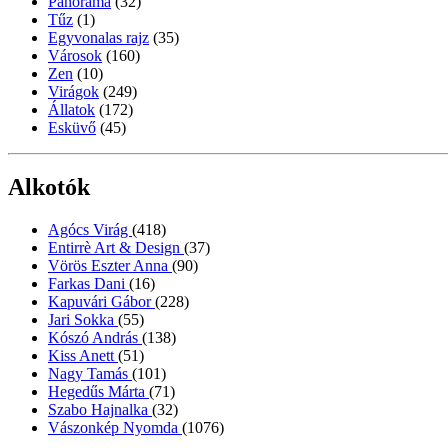
Panoráma
(32)
Tűz
(1)
Egyvonalas rajz
(35)
Városok
(160)
Zen
(10)
Virágok
(249)
Állatok
(172)
Esküvő
(45)
Alkotók
Agócs Virág
(418)
Entirrè Art & Design
(37)
Vörös Eszter Anna
(90)
Farkas Dani
(16)
Kapuvári Gábor
(228)
Jari Sokka
(55)
Kószó András
(138)
Kiss Anett
(51)
Nagy Tamás
(101)
Hegedűs Márta
(71)
Szabo Hajnalka
(32)
Vászonkép Nyomda
(1076)