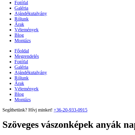
Fotófal
Galéria
Ajándékutalvány
Rólunk
Árak
Vélemények
Blog
Montázs
Főoldal
Megrendelés
Fotófal
Galéria
Ajándékutalvány
Rólunk
Árak
Vélemények
Blog
Montázs
Segíthetünk? Hívj minket!
+36-20-933-0915
Szöveges vászonképek anyák na