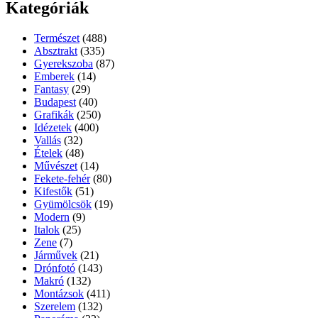
Kategóriák
Természet
(488)
Absztrakt
(335)
Gyerekszoba
(87)
Emberek
(14)
Fantasy
(29)
Budapest
(40)
Grafikák
(250)
Idézetek
(400)
Vallás
(32)
Ételek
(48)
Művészet
(14)
Fekete-fehér
(80)
Kifestők
(51)
Gyümölcsök
(19)
Modern
(9)
Italok
(25)
Zene
(7)
Járművek
(21)
Drónfotó
(143)
Makró
(132)
Montázsok
(411)
Szerelem
(132)