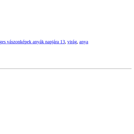
ges vászonképek anyák napjára 13
,
virág
,
anya