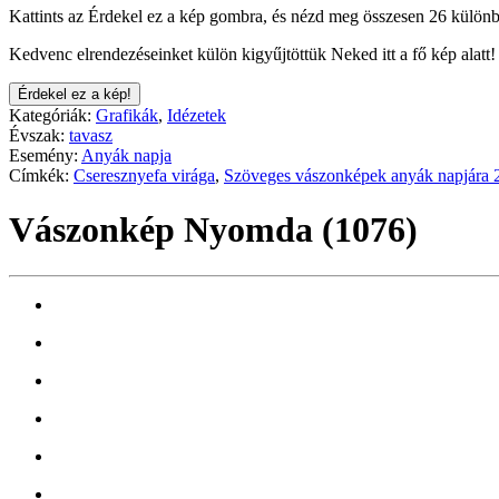
Kattints az Érdekel ez a kép gombra, és nézd meg összesen 26 különb
Kedvenc elrendezéseinket külön kigyűjtöttük Neked itt a fő kép alatt!
Érdekel ez a kép!
Kategóriák:
Grafikák
,
Idézetek
Évszak:
tavasz
Esemény:
Anyák napja
Címkék:
Cseresznyefa virága
,
Szöveges vászonképek anyák napjára 
Vászonkép Nyomda (1076)