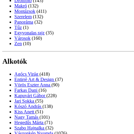
Drónfotó
(143)
Makró
(132)
Montázsok
(411)
Szerelem
(132)
Panoráma
(32)
Tűz
(1)
Egyvonalas rajz
(35)
Városok
(160)
Zen
(10)
Alkotók
Agócs Virág
(418)
Entirrè Art & Design
(37)
Vörös Eszter Anna
(90)
Farkas Dani
(16)
Kapuvári Gábor
(228)
Jari Sokka
(55)
Kószó András
(138)
Kiss Anett
(51)
Nagy Tamás
(101)
Hegedűs Márta
(71)
Szabo Hajnalka
(32)
Vászonkép Nyomda
(1076)