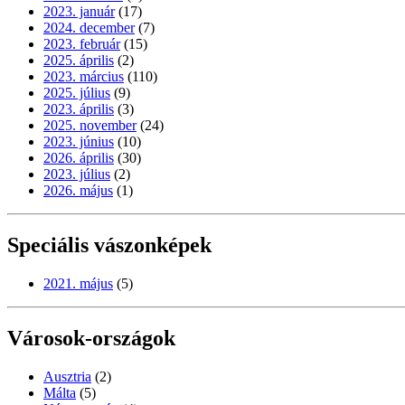
2023. január
(17)
2024. december
(7)
2023. február
(15)
2025. április
(2)
2023. március
(110)
2025. július
(9)
2023. április
(3)
2025. november
(24)
2023. június
(10)
2026. április
(30)
2023. július
(2)
2026. május
(1)
Speciális vászonképek
2021. május
(5)
Városok-országok
Ausztria
(2)
Málta
(5)