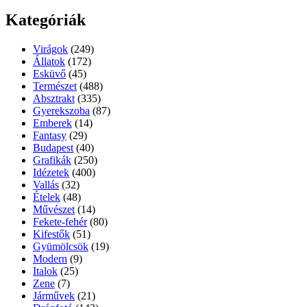
Kategóriák
Virágok
(249)
Állatok
(172)
Esküvő
(45)
Természet
(488)
Absztrakt
(335)
Gyerekszoba
(87)
Emberek
(14)
Fantasy
(29)
Budapest
(40)
Grafikák
(250)
Idézetek
(400)
Vallás
(32)
Ételek
(48)
Művészet
(14)
Fekete-fehér
(80)
Kifestők
(51)
Gyümölcsök
(19)
Modern
(9)
Italok
(25)
Zene
(7)
Járművek
(21)