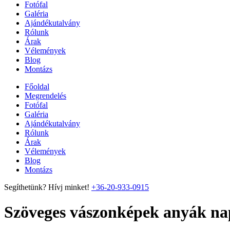
Fotófal
Galéria
Ajándékutalvány
Rólunk
Árak
Vélemények
Blog
Montázs
Főoldal
Megrendelés
Fotófal
Galéria
Ajándékutalvány
Rólunk
Árak
Vélemények
Blog
Montázs
Segíthetünk? Hívj minket!
+36-20-933-0915
Szöveges vászonképek anyák na