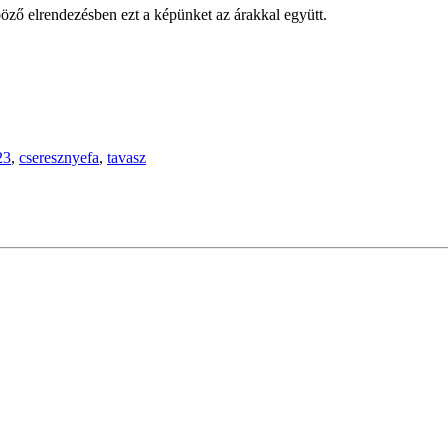
öző elrendezésben ezt a képünket az árakkal együtt.
23
,
cseresznyefa
,
tavasz