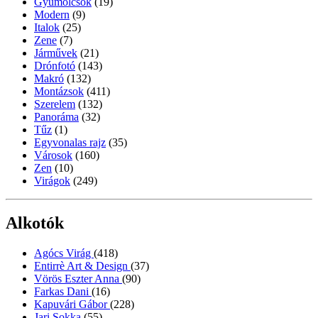
Gyümölcsök
(19)
Modern
(9)
Italok
(25)
Zene
(7)
Járművek
(21)
Drónfotó
(143)
Makró
(132)
Montázsok
(411)
Szerelem
(132)
Panoráma
(32)
Tűz
(1)
Egyvonalas rajz
(35)
Városok
(160)
Zen
(10)
Virágok
(249)
Alkotók
Agócs Virág
(418)
Entirrè Art & Design
(37)
Vörös Eszter Anna
(90)
Farkas Dani
(16)
Kapuvári Gábor
(228)
Jari Sokka
(55)