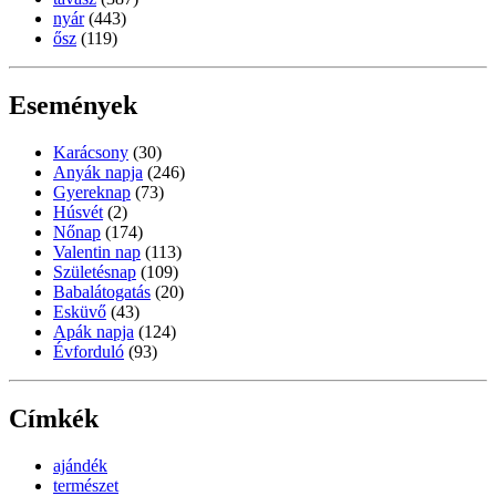
nyár
(443)
ősz
(119)
Események
Karácsony
(30)
Anyák napja
(246)
Gyereknap
(73)
Húsvét
(2)
Nőnap
(174)
Valentin nap
(113)
Születésnap
(109)
Babalátogatás
(20)
Esküvő
(43)
Apák napja
(124)
Évforduló
(93)
Címkék
ajándék
természet