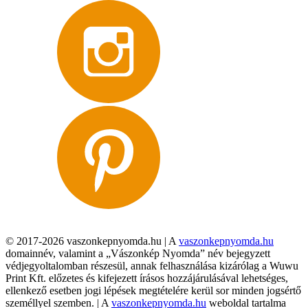
© 2017-2026 vaszonkepnyomda.hu | A
vaszonkepnyomda.hu
domainnév, valamint a „Vászonkép Nyomda” név bejegyzett
védjegyoltalomban részesül, annak felhasználása kizárólag a Wuwu
Print Kft. előzetes és kifejezett írásos hozzájárulásával lehetséges,
ellenkező esetben jogi lépések megtételére kerül sor minden jogsértő
személlyel szemben. | A
vaszonkepnyomda.hu
weboldal tartalma