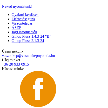
Neked nyomtatunk!
Gyakori kérdések
Elérhetőségünk
Viszonteladás
ÁSZF
Jogi információk
Ginop Plusz 1.4.3-24 “B”
Ginop Plusz 2.1.3-24
Üzenj nekünk
vaszonkep@vaszonkepnyomda.hu
Hívj minket
+36-20-933-0915
Kövess minket