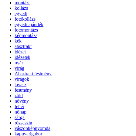
montázs
kollázs
egyedi
fotókollázs
egyedi ajándék
fotomontázs
képmontázs
kék
absztrakt
idézet
idézetek
nyár
virág
Absztrakt festmény
virágok
tavasz
festmény
zöld
növény
fehér
nőnap
sárga
rózsaszín
vászonképnyomda
kapuvarigabor