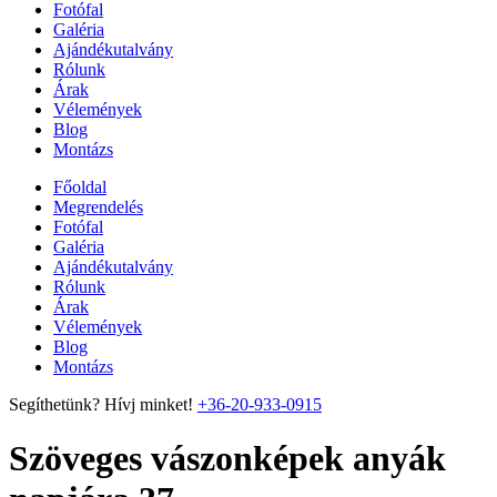
Fotófal
Galéria
Ajándékutalvány
Rólunk
Árak
Vélemények
Blog
Montázs
Főoldal
Megrendelés
Fotófal
Galéria
Ajándékutalvány
Rólunk
Árak
Vélemények
Blog
Montázs
Segíthetünk? Hívj minket!
+36-20-933-0915
Szöveges vászonképek anyák