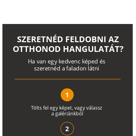
SZERETNÉD FELDOBNI AZ
OTTHONOD HANGULATÁT?
H
a
v
a
n
e
g
y
k
e
d
v
e
n
c
k
é
p
e
d
é
s
s
z
e
r
e
t
n
é
d a
f
a
l
a
d
o
n
l
á
t
n
i
1
T
ö
l
t
s
f
e
l
e
g
y
k
é
pe
t
,
v
a
g
y
v
á
l
a
ss
z
a
g
a
lé
r
i
án
k
b
ó
l
2