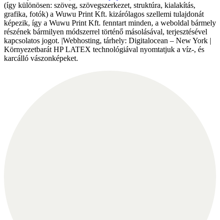
(így különösen: szöveg, szövegszerkezet, struktúra, kialakítás,
grafika, fotók) a Wuwu Print Kft. kizárólagos szellemi tulajdonát
képezik, így a Wuwu Print Kft. fenntart minden, a weboldal bármely
részének bármilyen módszerrel történő másolásával, terjesztésével
kapcsolatos jogot. |Webhosting, tárhely: Digitalocean – New York |
Környezetbarát HP LATEX technológiával nyomtatjuk a víz-, és
karcálló vászonképeket.