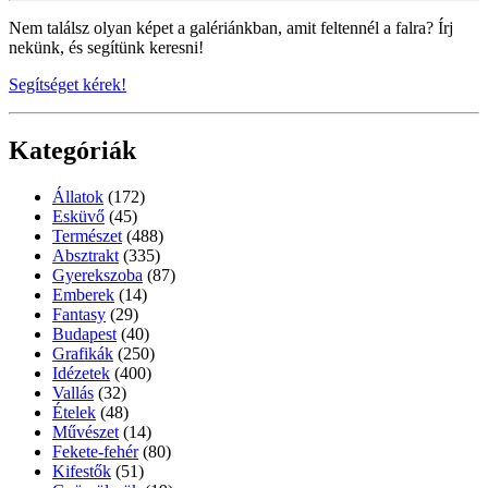
Nem találsz olyan képet a galériánkban, amit feltennél a falra? Írj
nekünk, és segítünk keresni!
Segítséget kérek!
Kategóriák
Állatok
(172)
Esküvő
(45)
Természet
(488)
Absztrakt
(335)
Gyerekszoba
(87)
Emberek
(14)
Fantasy
(29)
Budapest
(40)
Grafikák
(250)
Idézetek
(400)
Vallás
(32)
Ételek
(48)
Művészet
(14)
Fekete-fehér
(80)
Kifestők
(51)