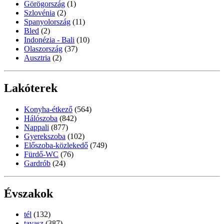
Görögország
(1)
Szlovénia
(2)
Spanyolország
(11)
Bled
(2)
Indonézia - Bali
(10)
Olaszország
(37)
Ausztria
(2)
Lakóterek
Konyha-étkező
(564)
Hálószoba
(842)
Nappali
(877)
Gyerekszoba
(102)
Előszoba-közlekedő
(749)
Fürdő-WC
(76)
Gardrób
(24)
Évszakok
tél
(132)
tavasz
(387)