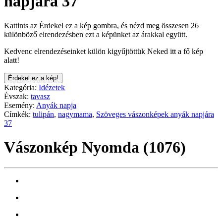
napjára 37
Kattints az Érdekel ez a kép gombra, és nézd meg összesen 26
különböző elrendezésben ezt a képünket az árakkal együtt.
Kedvenc elrendezéseinket külön kigyűjtöttük Neked itt a fő kép
alatt!
Érdekel ez a kép!
Kategória:
Idézetek
Évszak:
tavasz
Esemény:
Anyák napja
Címkék:
tulipán
,
nagymama
,
Szöveges vászonképek anyák napjára
37
Vászonkép Nyomda (1076)