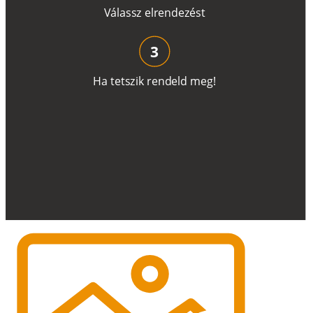
V
á
l
a
ss
z
e
l
r
e
n
d
e
z
é
s
t
3
H
a
t
e
t
s
z
i
k
r
e
n
d
el
d
m
e
g
!