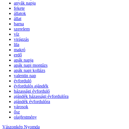
anyák napja
fekete
állatok
állat
barna
szerelem
víz
virágzás
lila
makró
erdő
apák napja
apák napi montázs
apák napi kollázs
valentin nap
évforduló
évfordulós ajándék
házassági évforduló
ajándék házassági évfordulóra
ajándék évfordulóra
városok
ősz
olajfestmény
Vászonkép Nyomda