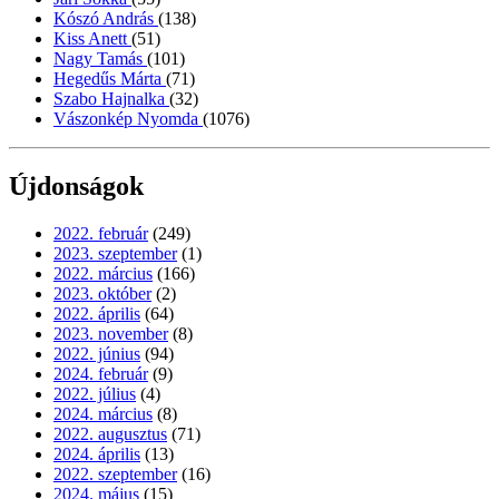
Kószó András
(138)
Kiss Anett
(51)
Nagy Tamás
(101)
Hegedűs Márta
(71)
Szabo Hajnalka
(32)
Vászonkép Nyomda
(1076)
Újdonságok
2022. február
(249)
2023. szeptember
(1)
2022. március
(166)
2023. október
(2)
2022. április
(64)
2023. november
(8)
2022. június
(94)
2024. február
(9)
2022. július
(4)
2024. március
(8)
2022. augusztus
(71)
2024. április
(13)
2022. szeptember
(16)
2024. május
(15)