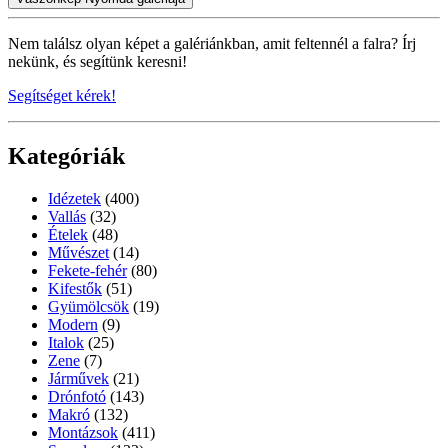
Nem találsz olyan képet a galériánkban, amit feltennél a falra? Írj
nekünk, és segítünk keresni!
Segítséget kérek!
Kategóriák
Idézetek
(400)
Vallás
(32)
Ételek
(48)
Művészet
(14)
Fekete-fehér
(80)
Kifestők
(51)
Gyümölcsök
(19)
Modern
(9)
Italok
(25)
Zene
(7)
Járművek
(21)
Drónfotó
(143)
Makró
(132)
Montázsok
(411)