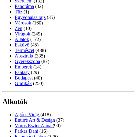
Szerelem
(132)
Panoráma
(32)
Tűz
(1)
Egyvonalas rajz
(35)
Városok
(160)
Zen
(10)
Virágok
(249)
Állatok
(172)
Esküvő
(45)
Természet
(488)
Absztrakt
(335)
Gyerekszoba
(87)
Emberek
(14)
Fantasy
(29)
Budapest
(40)
Grafikák
(250)
Alkotók
Agócs Virág
(418)
Entirrè Art & Design
(37)
Vörös Eszter Anna
(90)
Farkas Dani
(16)
Kapuvári Gábor
(228)