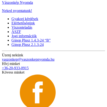
Vászonkép Nyomda
Neked nyomtatunk!
Gyakori kérdések
Elérhetőségünk
Viszonteladás
ÁSZF
Jogi információk
Ginop Plusz 1.4.3-24 “B”
Ginop Plusz 2.1.3-24
Üzenj nekünk
vaszonkep@vaszonkepnyomda.hu
Hívj minket
+36-20-933-0915
Kövess minket