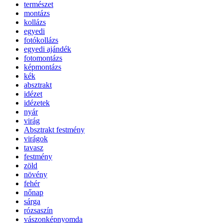
természet
montázs
kollázs
egyedi
fotókollázs
egyedi ajándék
fotomontázs
képmontázs
kék
absztrakt
idézet
idézetek
nyár
virág
Absztrakt festmény
virágok
tavasz
festmény
zöld
növény
fehér
nőnap
sárga
rózsaszín
vászonképnyomda