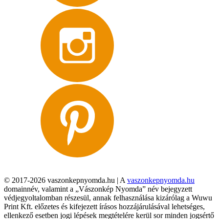
© 2017-2026 vaszonkepnyomda.hu | A
vaszonkepnyomda.hu
domainnév, valamint a „Vászonkép Nyomda” név bejegyzett
védjegyoltalomban részesül, annak felhasználása kizárólag a Wuwu
Print Kft. előzetes és kifejezett írásos hozzájárulásával lehetséges,
ellenkező esetben jogi lépések megtételére kerül sor minden jogsértő