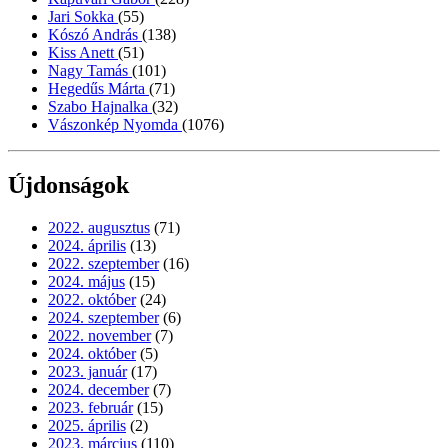
Jari Sokka
(55)
Kószó András
(138)
Kiss Anett
(51)
Nagy Tamás
(101)
Hegedűs Márta
(71)
Szabo Hajnalka
(32)
Vászonkép Nyomda
(1076)
Újdonságok
2022. augusztus
(71)
2024. április
(13)
2022. szeptember
(16)
2024. május
(15)
2022. október
(24)
2024. szeptember
(6)
2022. november
(7)
2024. október
(5)
2023. január
(17)
2024. december
(7)
2023. február
(15)
2025. április
(2)
2023. március
(110)