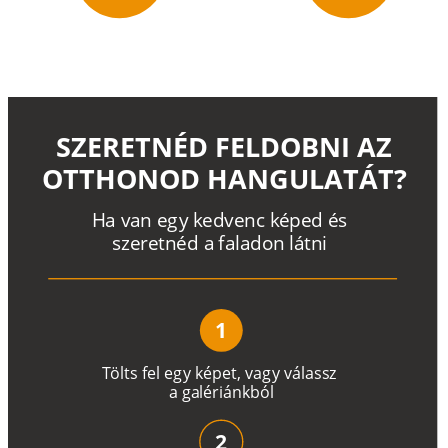
SZERETNÉD FELDOBNI AZ
OTTHONOD HANGULATÁT?
H
a
v
a
n
e
g
y
k
e
d
v
e
n
c
k
é
p
e
d
é
s
s
z
e
r
e
t
n
é
d a
f
a
l
a
d
o
n
l
á
t
n
i
1
T
ö
l
t
s
f
e
l
e
g
y
k
é
pe
t
,
v
a
g
y
v
á
l
a
ss
z
a
g
a
lé
r
i
án
k
b
ó
l
2