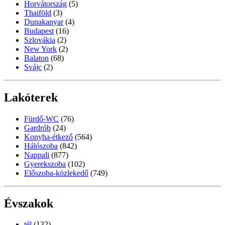
Horvátország
(5)
Thaiföld
(3)
Dunakanyar
(4)
Budapest
(16)
Szlovákia
(2)
New York
(2)
Balaton
(68)
Svájc
(2)
Lakóterek
Fürdő-WC
(76)
Gardrób
(24)
Konyha-étkező
(564)
Hálószoba
(842)
Nappali
(877)
Gyerekszoba
(102)
Előszoba-közlekedő
(749)
Évszakok
tél
(132)