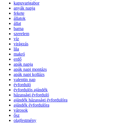
kapuvarigabor
anyák napja
fekete
állatok
állat
barna
szerelem
víz
virágzás
lila
makró
erdő
apák napja
apák napi montázs
apák napi kollázs
valentin nap
évforduló
évfordulós ajándék
házassági évforduló
ajándék házassági évfordulóra
ajándék évfordulóra
városok
ősz
olajfestmény