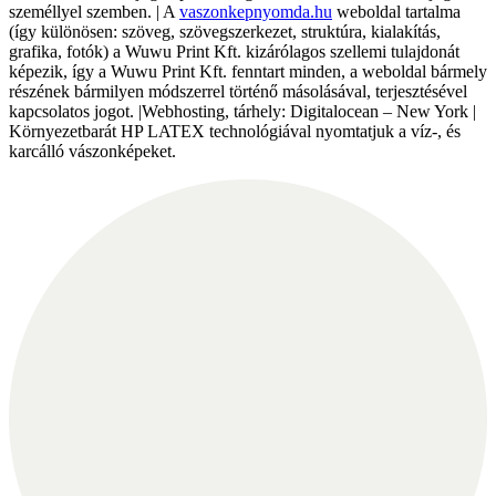
személlyel szemben. | A
vaszonkepnyomda.hu
weboldal tartalma
(így különösen: szöveg, szövegszerkezet, struktúra, kialakítás,
grafika, fotók) a Wuwu Print Kft. kizárólagos szellemi tulajdonát
képezik, így a Wuwu Print Kft. fenntart minden, a weboldal bármely
részének bármilyen módszerrel történő másolásával, terjesztésével
kapcsolatos jogot. |Webhosting, tárhely: Digitalocean – New York |
Környezetbarát HP LATEX technológiával nyomtatjuk a víz-, és
karcálló vászonképeket.