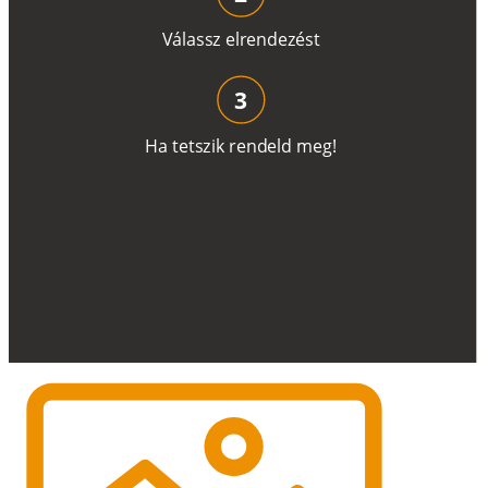
V
á
l
a
ss
z
e
l
r
e
n
d
e
z
é
s
t
3
H
a
t
e
t
s
z
i
k
r
e
n
d
el
d
m
e
g
!