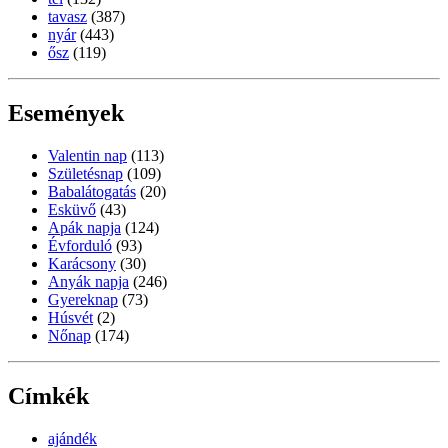
tavasz
(387)
nyár
(443)
ősz
(119)
Események
Valentin nap
(113)
Születésnap
(109)
Babalátogatás
(20)
Esküvő
(43)
Apák napja
(124)
Évforduló
(93)
Karácsony
(30)
Anyák napja
(246)
Gyereknap
(73)
Húsvét
(2)
Nőnap
(174)
Címkék
ajándék