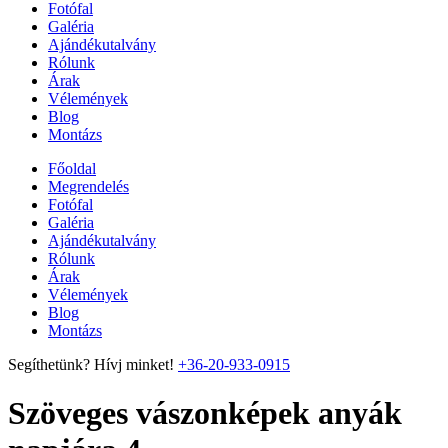
Fotófal
Galéria
Ajándékutalvány
Rólunk
Árak
Vélemények
Blog
Montázs
Főoldal
Megrendelés
Fotófal
Galéria
Ajándékutalvány
Rólunk
Árak
Vélemények
Blog
Montázs
Segíthetünk? Hívj minket!
+36-20-933-0915
Szöveges vászonképek anyák