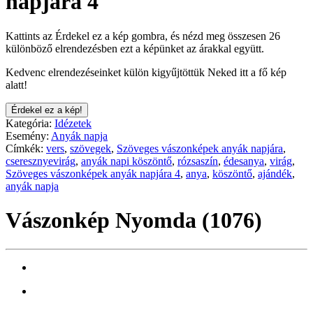
napjára 4
Kattints az Érdekel ez a kép gombra, és nézd meg összesen 26
különböző elrendezésben ezt a képünket az árakkal együtt.
Kedvenc elrendezéseinket külön kigyűjtöttük Neked itt a fő kép
alatt!
Érdekel ez a kép!
Kategória:
Idézetek
Esemény:
Anyák napja
Címkék:
vers
,
szövegek
,
Szöveges vászonképek anyák napjára
,
cseresznyevirág
,
anyák napi köszöntő
,
rózsaszín
,
édesanya
,
virág
,
Szöveges vászonképek anyák napjára 4
,
anya
,
köszöntő
,
ajándék
,
anyák napja
Vászonkép Nyomda (1076)