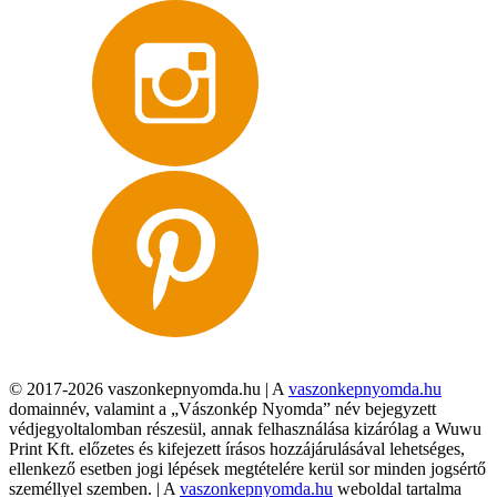
© 2017-2026 vaszonkepnyomda.hu | A
vaszonkepnyomda.hu
domainnév, valamint a „Vászonkép Nyomda” név bejegyzett
védjegyoltalomban részesül, annak felhasználása kizárólag a Wuwu
Print Kft. előzetes és kifejezett írásos hozzájárulásával lehetséges,
ellenkező esetben jogi lépések megtételére kerül sor minden jogsértő
személlyel szemben. | A
vaszonkepnyomda.hu
weboldal tartalma