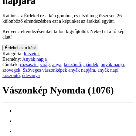
napjára
Kattints az Érdekel ez a kép gombra, és nézd meg összesen 26
különböző elrendezésben ezt a képünket az árakkal együtt.
Kedvenc elrendezéseinket külön kigyűjtöttük Neked itt a fő kép
alatt!
Érdekel ez a kép!
Kategória:
Idézetek
Esemény:
Anyák napja
Címkék:
rózsaszín
,
virág
,
anya
,
köszöntő
,
ajándék
,
anyák napja
,
szövegek
,
Szöveges vászonképek anyák napjára
,
anyák napi
köszöntő
,
édesanya
Vászonkép Nyomda (1076)