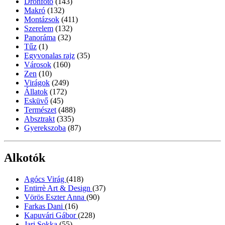
Drónfotó
(143)
Makró
(132)
Montázsok
(411)
Szerelem
(132)
Panoráma
(32)
Tűz
(1)
Egyvonalas rajz
(35)
Városok
(160)
Zen
(10)
Virágok
(249)
Állatok
(172)
Esküvő
(45)
Természet
(488)
Absztrakt
(335)
Gyerekszoba
(87)
Alkotók
Agócs Virág
(418)
Entirrè Art & Design
(37)
Vörös Eszter Anna
(90)
Farkas Dani
(16)
Kapuvári Gábor
(228)
Jari Sokka
(55)