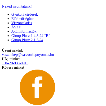
Neked nyomtatunk!
Gyakori kérdések
Elérhetőségünk
Viszonteladás
ÁSZF
Jogi információk
Ginop Plusz 1.4.3-24 “B”
Ginop Plusz 2.1.3-24
Üzenj nekünk
vaszonkep@vaszonkepnyomda.hu
Hívj minket
+36-20-933-0915
Kövess minket