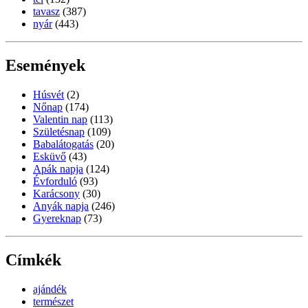
tavasz
(387)
nyár
(443)
Események
Húsvét
(2)
Nőnap
(174)
Valentin nap
(113)
Születésnap
(109)
Babalátogatás
(20)
Esküvő
(43)
Apák napja
(124)
Évforduló
(93)
Karácsony
(30)
Anyák napja
(246)
Gyereknap
(73)
Címkék
ajándék
természet