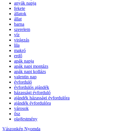
anyák napja
fekete
állatok
állat
barna
szerelem
víz
virágzás
lila
makró
erdő
apák napja
apák napi montázs
apák napi kollázs
valentin nap
évforduló
évfordulós ajándék
házassági évforduló
ajándék házassági évfordulóra
ajándék évfordulóra
városok
ősz
olajfestmény
Vászonkép Nyomda