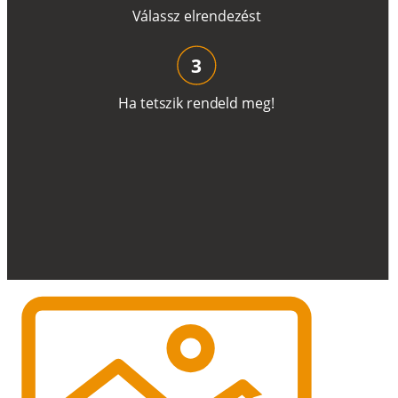
V
á
l
a
ss
z
e
l
r
e
n
d
e
z
é
s
t
3
H
a
t
e
t
s
z
i
k
r
e
n
d
el
d
m
e
g
!