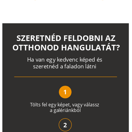
SZERETNÉD FELDOBNI AZ
OTTHONOD HANGULATÁT?
H
a
v
a
n
e
g
y
k
e
d
v
e
n
c
k
é
p
e
d
é
s
s
z
e
r
e
t
n
é
d a
f
a
l
a
d
o
n
l
á
t
n
i
1
T
ö
l
t
s
f
e
l
e
g
y
k
é
pe
t
,
v
a
g
y
v
á
l
a
ss
z
a
g
a
lé
r
i
án
k
b
ó
l
2