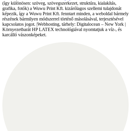
(így különösen: szöveg, szövegszerkezet, struktúra, kialakítás,
grafika, fotók) a Wuwu Print Kft. kizárólagos szellemi tulajdonát
képezik, így a Wuwu Print Kft. fenntart minden, a weboldal bármely
részének bármilyen módszerrel történő másolásával, terjesztésével
kapcsolatos jogot. |Webhosting, tárhely: Digitalocean – New York |
Környezetbarát HP LATEX technológiával nyomtatjuk a víz-, és
karcálló vászonképeket.