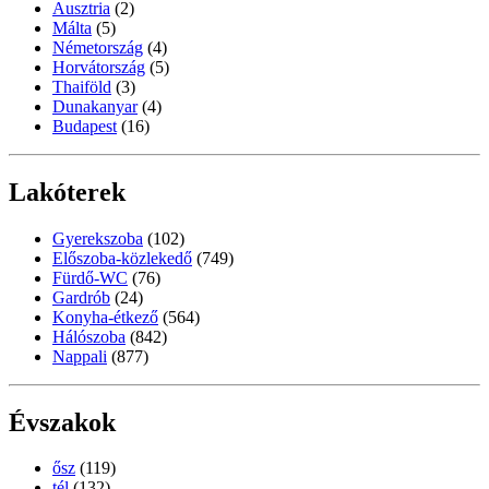
Ausztria
(2)
Málta
(5)
Németország
(4)
Horvátország
(5)
Thaiföld
(3)
Dunakanyar
(4)
Budapest
(16)
Lakóterek
Gyerekszoba
(102)
Előszoba-közlekedő
(749)
Fürdő-WC
(76)
Gardrób
(24)
Konyha-étkező
(564)
Hálószoba
(842)
Nappali
(877)
Évszakok
ősz
(119)
tél
(132)