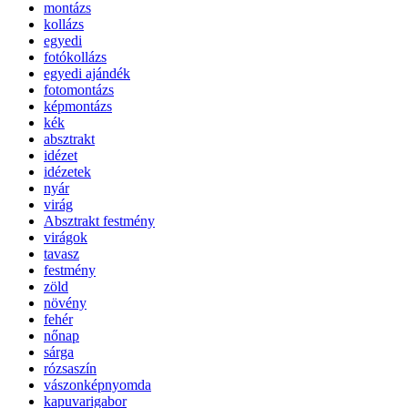
montázs
kollázs
egyedi
fotókollázs
egyedi ajándék
fotomontázs
képmontázs
kék
absztrakt
idézet
idézetek
nyár
virág
Absztrakt festmény
virágok
tavasz
festmény
zöld
növény
fehér
nőnap
sárga
rózsaszín
vászonképnyomda
kapuvarigabor