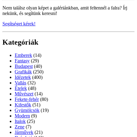
Nem találsz olyan képet a galériánkban, amit feltennél a falra? Írj
nekünk, és segítünk keresni!
Segítséget kérek!
Kategóriák
Emberek
(14)
Fantasy
(29)
Budapest
(40)
Grafikák
(250)
Idézetek
(400)
Vallás
(32)
Ételek
(48)
Művészet
(14)
Fekete-fehér
(80)
Kifestők
(51)
Gyümölcsök
(19)
Modern
(9)
Italok
(25)
Zene
(7)
Járművek
(21)