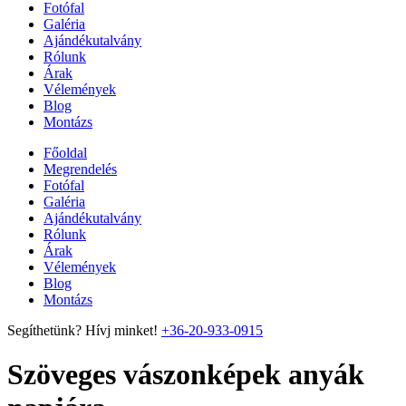
Fotófal
Galéria
Ajándékutalvány
Rólunk
Árak
Vélemények
Blog
Montázs
Főoldal
Megrendelés
Fotófal
Galéria
Ajándékutalvány
Rólunk
Árak
Vélemények
Blog
Montázs
Segíthetünk? Hívj minket!
+36-20-933-0915
Szöveges vászonképek anyák