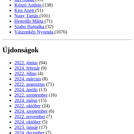
Kószó András
(138)
Kiss Anett
(51)
Nagy Tamás
(101)
Hegedűs Márta
(71)
Szabo Hajnalka
(32)
Vászonkép Nyomda
(1076)
Újdonságok
2022. június
(94)
2024. február
(9)
2022. július
(4)
2024. március
(8)
2022. augusztus
(71)
2024. április
(13)
2022. szeptember
(16)
2024. május
(15)
2022. október
(24)
2024. szeptember
(6)
2022. november
(7)
2024. október
(5)
2023. január
(17)
2024. december
(7)