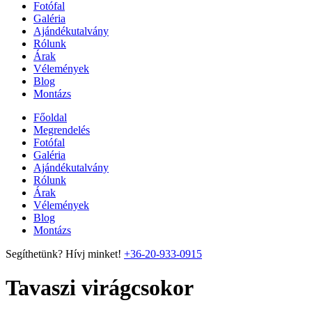
Fotófal
Galéria
Ajándékutalvány
Rólunk
Árak
Vélemények
Blog
Montázs
Főoldal
Megrendelés
Fotófal
Galéria
Ajándékutalvány
Rólunk
Árak
Vélemények
Blog
Montázs
Segíthetünk? Hívj minket!
+36-20-933-0915
Tavaszi virágcsokor