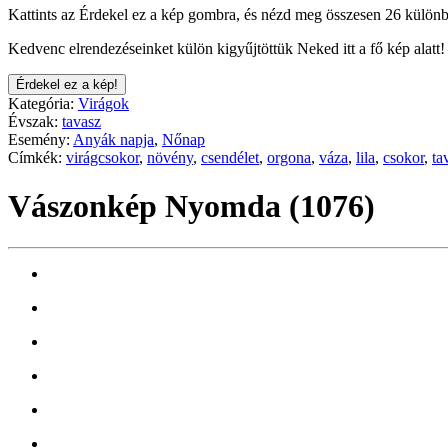
Kattints az Érdekel ez a kép gombra, és nézd meg összesen 26 különb
Kedvenc elrendezéseinket külön kigyűjtöttük Neked itt a fő kép alatt!
Érdekel ez a kép!
Kategória:
Virágok
Évszak:
tavasz
Esemény:
Anyák napja
,
Nőnap
Címkék:
virágcsokor
,
növény
,
csendélet
,
orgona
,
váza
,
lila
,
csokor
,
ta
Vászonkép Nyomda (1076)