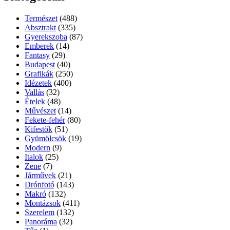
Természet
(488)
Absztrakt
(335)
Gyerekszoba
(87)
Emberek
(14)
Fantasy
(29)
Budapest
(40)
Grafikák
(250)
Idézetek
(400)
Vallás
(32)
Ételek
(48)
Művészet
(14)
Fekete-fehér
(80)
Kifestők
(51)
Gyümölcsök
(19)
Modern
(9)
Italok
(25)
Zene
(7)
Járművek
(21)
Drónfotó
(143)
Makró
(132)
Montázsok
(411)
Szerelem
(132)
Panoráma
(32)