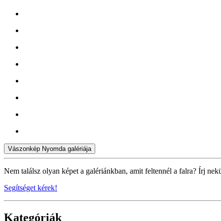
Vászonkép Nyomda galériája
Nem találsz olyan képet a galériánkban, amit feltennél a falra? Írj nek
Segítséget kérek!
Kategóriák