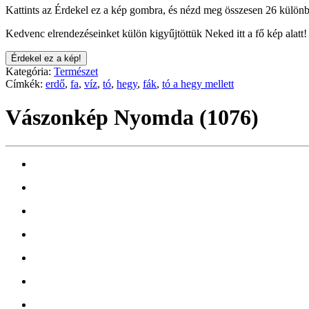
Kattints az Érdekel ez a kép gombra, és nézd meg összesen 26 különb
Kedvenc elrendezéseinket külön kigyűjtöttük Neked itt a fő kép alatt!
Érdekel ez a kép!
Kategória:
Természet
Címkék:
erdő
,
fa
,
víz
,
tó
,
hegy
,
fák
,
tó a hegy mellett
Vászonkép Nyomda (1076)