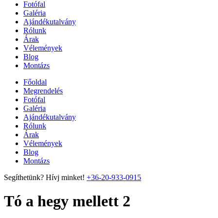
Fotófal
Galéria
Ajándékutalvány
Rólunk
Árak
Vélemények
Blog
Montázs
Főoldal
Megrendelés
Fotófal
Galéria
Ajándékutalvány
Rólunk
Árak
Vélemények
Blog
Montázs
Segíthetünk? Hívj minket!
+36-20-933-0915
Tó a hegy mellett 2