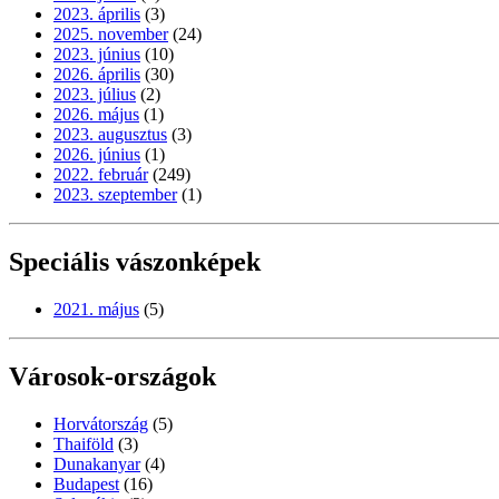
2023. április
(3)
2025. november
(24)
2023. június
(10)
2026. április
(30)
2023. július
(2)
2026. május
(1)
2023. augusztus
(3)
2026. június
(1)
2022. február
(249)
2023. szeptember
(1)
Speciális vászonképek
2021. május
(5)
Városok-országok
Horvátország
(5)
Thaiföld
(3)
Dunakanyar
(4)
Budapest
(16)