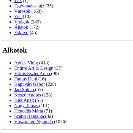
Tűz
(1)
Egyvonalas rajz
(35)
Városok
(160)
Zen
(10)
Virágok
(249)
Állatok
(172)
Esküvő
(45)
Alkotók
Agócs Virág
(418)
Entirrè Art & Design
(37)
Vörös Eszter Anna
(90)
Farkas Dani
(16)
Kapuvári Gábor
(228)
Jari Sokka
(55)
Kószó András
(138)
Kiss Anett
(51)
Nagy Tamás
(101)
Hegedűs Márta
(71)
Szabo Hajnalka
(32)
Vászonkép Nyomda
(1076)