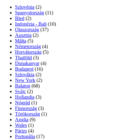
Szlovénia
(2)
Spanyolország
(11)
Bled
(2)
Indonézia - Bali
(10)
Olaszország
(37)
Ausztria
(2)
Málta
(5)
Németország
(4)
Horvátország
(5)
Thaiföld
(3)
Dunakanyar
(4)
Budapest
(16)
Szlovákia
(2)
New York
(2)
Balaton
(68)
Svájc
(2)
Hollandia
(3)
Nógrád
(1)
Finnország
(3)
Törökország
(1)
Anglia
(9)
Wales
(1)
Párizs
(4)
Portugália
(17)