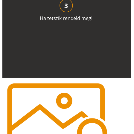
3
H
a
t
e
t
s
z
i
k
r
e
n
d
el
d
m
e
g
!