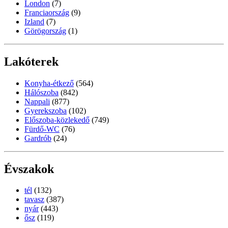
London
(7)
Franciaország
(9)
Izland
(7)
Görögország
(1)
Lakóterek
Konyha-étkező
(564)
Hálószoba
(842)
Nappali
(877)
Gyerekszoba
(102)
Előszoba-közlekedő
(749)
Fürdő-WC
(76)
Gardrób
(24)
Évszakok
tél
(132)
tavasz
(387)
nyár
(443)
ősz
(119)