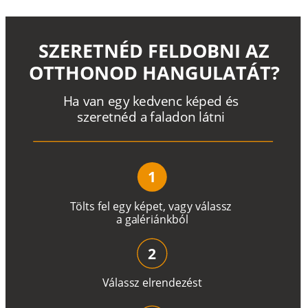
SZERETNÉD FELDOBNI AZ
OTTHONOD HANGULATÁT?
H
a
v
a
n
e
g
y
k
e
d
v
e
n
c
k
é
p
e
d
é
s
s
z
e
r
e
t
n
é
d a
f
a
l
a
d
o
n
l
á
t
n
i
1
T
ö
l
t
s
f
e
l
e
g
y
k
é
pe
t
,
v
a
g
y
v
á
l
a
ss
z
a
g
a
lé
r
i
án
k
b
ó
l
2
V
á
l
a
ss
z
e
l
r
e
n
d
e
z
é
s
t