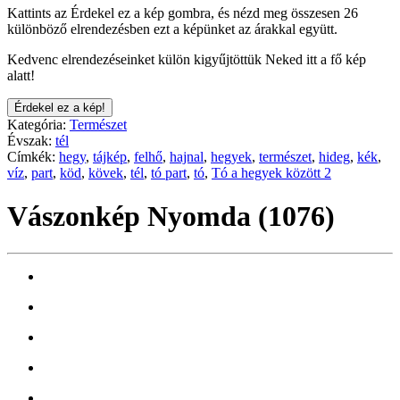
Kattints az Érdekel ez a kép gombra, és nézd meg összesen 26
különböző elrendezésben ezt a képünket az árakkal együtt.
Kedvenc elrendezéseinket külön kigyűjtöttük Neked itt a fő kép
alatt!
Érdekel ez a kép!
Kategória:
Természet
Évszak:
tél
Címkék:
hegy
,
tájkép
,
felhő
,
hajnal
,
hegyek
,
természet
,
hideg
,
kék
,
víz
,
part
,
köd
,
kövek
,
tél
,
tó part
,
tó
,
Tó a hegyek között 2
Vászonkép Nyomda (1076)