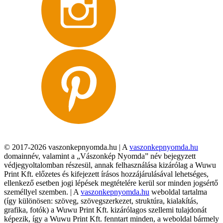
© 2017-2026 vaszonkepnyomda.hu | A
vaszonkepnyomda.hu
domainnév, valamint a „Vászonkép Nyomda” név bejegyzett
védjegyoltalomban részesül, annak felhasználása kizárólag a Wuwu
Print Kft. előzetes és kifejezett írásos hozzájárulásával lehetséges,
ellenkező esetben jogi lépések megtételére kerül sor minden jogsértő
személlyel szemben. | A
vaszonkepnyomda.hu
weboldal tartalma
(így különösen: szöveg, szövegszerkezet, struktúra, kialakítás,
grafika, fotók) a Wuwu Print Kft. kizárólagos szellemi tulajdonát
képezik, így a Wuwu Print Kft. fenntart minden, a weboldal bármely