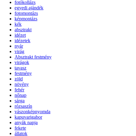
fotókollázs
egyedi ajándék
fotomontázs
képmontázs
kék
absztrakt
idézet
idézetek
nyár
virág
Absztrakt festmény
virágok
tavasz
festmény
zöld
növény
fehér
nőnap
sárga
rózsaszín
vászonképnyomda
kapuvarigabor
anyák napja
fekete
állatok