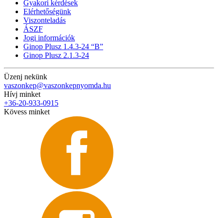
Gyakori kérdések
Elérhetőségünk
Viszonteladás
ÁSZF
Jogi információk
Ginop Plusz 1.4.3-24 “B”
Ginop Plusz 2.1.3-24
Üzenj nekünk
vaszonkep@vaszonkepnyomda.hu
Hívj minket
+36-20-933-0915
Kövess minket