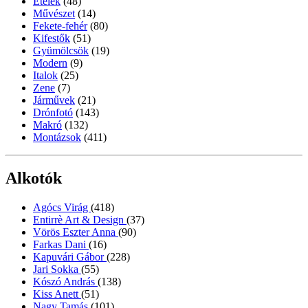
Ételek
(48)
Művészet
(14)
Fekete-fehér
(80)
Kifestők
(51)
Gyümölcsök
(19)
Modern
(9)
Italok
(25)
Zene
(7)
Járművek
(21)
Drónfotó
(143)
Makró
(132)
Montázsok
(411)
Alkotók
Agócs Virág
(418)
Entirrè Art & Design
(37)
Vörös Eszter Anna
(90)
Farkas Dani
(16)
Kapuvári Gábor
(228)
Jari Sokka
(55)
Kószó András
(138)
Kiss Anett
(51)
Nagy Tamás
(101)