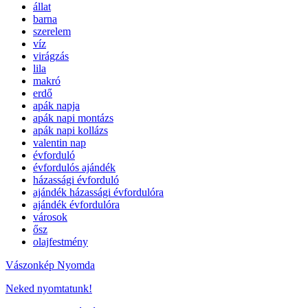
állat
barna
szerelem
víz
virágzás
lila
makró
erdő
apák napja
apák napi montázs
apák napi kollázs
valentin nap
évforduló
évfordulós ajándék
házassági évforduló
ajándék házassági évfordulóra
ajándék évfordulóra
városok
ősz
olajfestmény
Vászonkép Nyomda
Neked nyomtatunk!