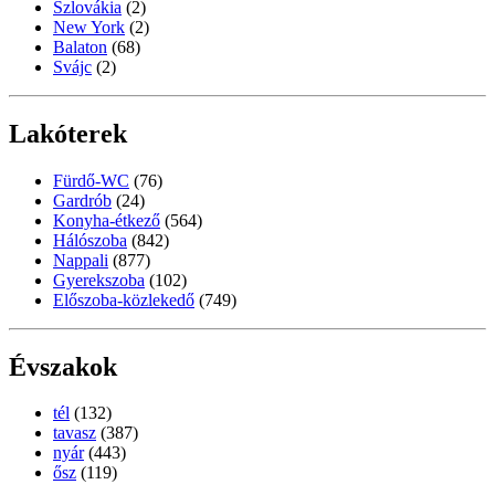
Szlovákia
(2)
New York
(2)
Balaton
(68)
Svájc
(2)
Lakóterek
Fürdő-WC
(76)
Gardrób
(24)
Konyha-étkező
(564)
Hálószoba
(842)
Nappali
(877)
Gyerekszoba
(102)
Előszoba-közlekedő
(749)
Évszakok
tél
(132)
tavasz
(387)
nyár
(443)
ősz
(119)