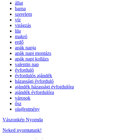
állat
barna
szerelem
víz
virágzás
lila
makró
erdő
apák napja
apák napi montázs
apák napi kollázs
valentin nap
évforduló
évfordulós ajándék
házassági évforduló
ajándék házassági évfordulóra
ajándék évfordulóra
városok
ősz
olajfestmény
Vászonkép Nyomda
Neked nyomtatunk!