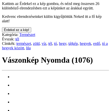
Kattints az Érdekel ez a kép gombra, és nézd meg összesen 26
különböző elrendezésben ezt a képünket az árakkal együtt.
Kedvenc elrendezéseinket külön kigyűjtöttük Neked itt a fő kép
alatt!
Érdekel ez a kép!
Kategória:
Természet
Évszak:
tél
Címkék:
természet
,
zöld
,
víz
,
tél
,
tó
,
hegy
,
tájkép
,
hegyek
,
erdő
,
tó a
hegyek között
,
lila
Vászonkép Nyomda (1076)