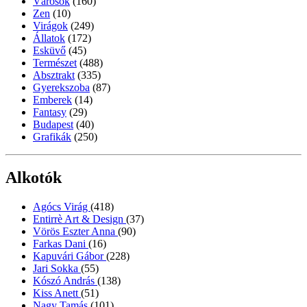
Városok
(160)
Zen
(10)
Virágok
(249)
Állatok
(172)
Esküvő
(45)
Természet
(488)
Absztrakt
(335)
Gyerekszoba
(87)
Emberek
(14)
Fantasy
(29)
Budapest
(40)
Grafikák
(250)
Alkotók
Agócs Virág
(418)
Entirrè Art & Design
(37)
Vörös Eszter Anna
(90)
Farkas Dani
(16)
Kapuvári Gábor
(228)
Jari Sokka
(55)
Kószó András
(138)
Kiss Anett
(51)
Nagy Tamás
(101)