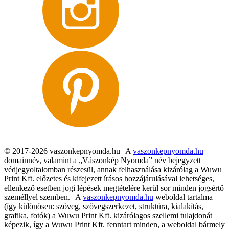
© 2017-2026 vaszonkepnyomda.hu | A
vaszonkepnyomda.hu
domainnév, valamint a „Vászonkép Nyomda” név bejegyzett
védjegyoltalomban részesül, annak felhasználása kizárólag a Wuwu
Print Kft. előzetes és kifejezett írásos hozzájárulásával lehetséges,
ellenkező esetben jogi lépések megtételére kerül sor minden jogsértő
személlyel szemben. | A
vaszonkepnyomda.hu
weboldal tartalma
(így különösen: szöveg, szövegszerkezet, struktúra, kialakítás,
grafika, fotók) a Wuwu Print Kft. kizárólagos szellemi tulajdonát
képezik, így a Wuwu Print Kft. fenntart minden, a weboldal bármely