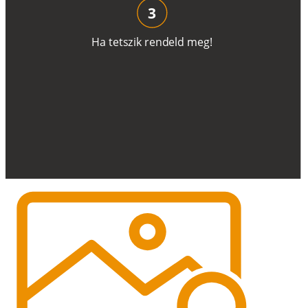
3
H
a
t
e
t
s
z
i
k
r
e
n
d
el
d
m
e
g
!