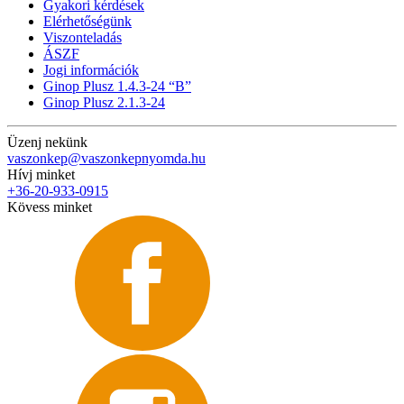
Gyakori kérdések
Elérhetőségünk
Viszonteladás
ÁSZF
Jogi információk
Ginop Plusz 1.4.3-24 “B”
Ginop Plusz 2.1.3-24
Üzenj nekünk
vaszonkep@vaszonkepnyomda.hu
Hívj minket
+36-20-933-0915
Kövess minket