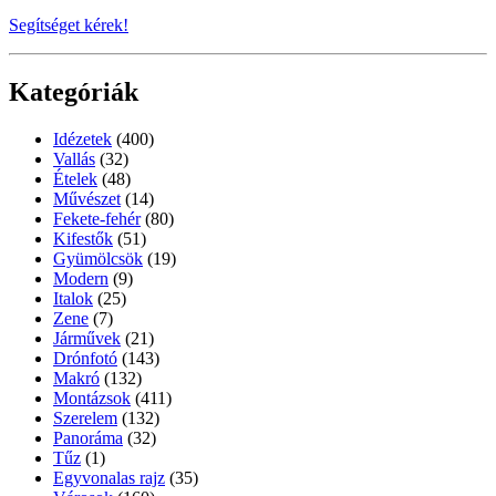
Segítséget kérek!
Kategóriák
Idézetek
(400)
Vallás
(32)
Ételek
(48)
Művészet
(14)
Fekete-fehér
(80)
Kifestők
(51)
Gyümölcsök
(19)
Modern
(9)
Italok
(25)
Zene
(7)
Járművek
(21)
Drónfotó
(143)
Makró
(132)
Montázsok
(411)
Szerelem
(132)
Panoráma
(32)
Tűz
(1)
Egyvonalas rajz
(35)