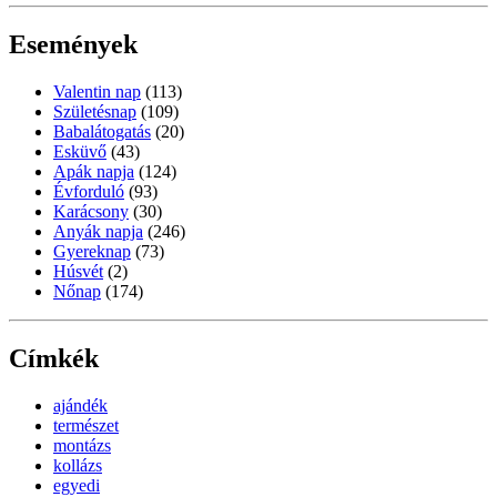
Események
Valentin nap
(113)
Születésnap
(109)
Babalátogatás
(20)
Esküvő
(43)
Apák napja
(124)
Évforduló
(93)
Karácsony
(30)
Anyák napja
(246)
Gyereknap
(73)
Húsvét
(2)
Nőnap
(174)
Címkék
ajándék
természet
montázs
kollázs
egyedi