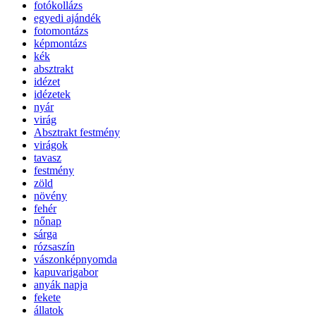
fotókollázs
egyedi ajándék
fotomontázs
képmontázs
kék
absztrakt
idézet
idézetek
nyár
virág
Absztrakt festmény
virágok
tavasz
festmény
zöld
növény
fehér
nőnap
sárga
rózsaszín
vászonképnyomda
kapuvarigabor
anyák napja
fekete
állatok