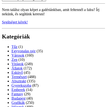
Nem találsz olyan képet a galériánkban, amit feltennél a falra? Írj
nekünk, és segítünk keresni!
Segítséget kérek!
Kategóriák
Tűz
(1)
Egyvonalas rajz
(35)
Városok
(160)
Zen
(10)
Virágok
(249)
Állatok
(172)
Esküvő
(45)
Természet
(488)
Absztrakt
(335)
Gyerekszoba
(87)
Emberek
(14)
Fantasy
(29)
Budapest
(40)
Grafikák
(250)
Idézetek
(400)