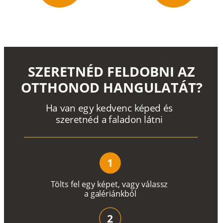
SZERETNÉD FELDOBNI AZ
OTTHONOD HANGULATÁT?
H
a
v
a
n
e
g
y
k
e
d
v
e
n
c
k
é
p
e
d
é
s
s
z
e
r
e
t
n
é
d a
f
a
l
a
d
o
n
l
á
t
n
i
1
T
ö
l
t
s
f
e
l
e
g
y
k
é
pe
t
,
v
a
g
y
v
á
l
a
ss
z
a
g
a
lé
r
i
án
k
b
ó
l
2