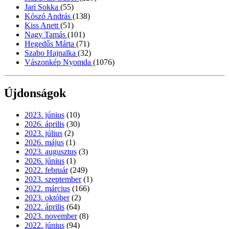
Jari Sokka
(55)
Kószó András
(138)
Kiss Anett
(51)
Nagy Tamás
(101)
Hegedűs Márta
(71)
Szabo Hajnalka
(32)
Vászonkép Nyomda
(1076)
Újdonságok
2023. június
(10)
2026. április
(30)
2023. július
(2)
2026. május
(1)
2023. augusztus
(3)
2026. június
(1)
2022. február
(249)
2023. szeptember
(1)
2022. március
(166)
2023. október
(2)
2022. április
(64)
2023. november
(8)
2022. június
(94)