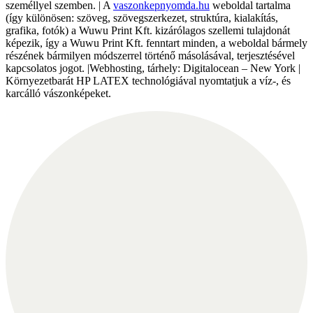
személlyel szemben. | A
vaszonkepnyomda.hu
weboldal tartalma
(így különösen: szöveg, szövegszerkezet, struktúra, kialakítás,
grafika, fotók) a Wuwu Print Kft. kizárólagos szellemi tulajdonát
képezik, így a Wuwu Print Kft. fenntart minden, a weboldal bármely
részének bármilyen módszerrel történő másolásával, terjesztésével
kapcsolatos jogot. |Webhosting, tárhely: Digitalocean – New York |
Környezetbarát HP LATEX technológiával nyomtatjuk a víz-, és
karcálló vászonképeket.