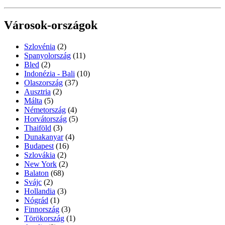
Városok-országok
Szlovénia
(2)
Spanyolország
(11)
Bled
(2)
Indonézia - Bali
(10)
Olaszország
(37)
Ausztria
(2)
Málta
(5)
Németország
(4)
Horvátország
(5)
Thaiföld
(3)
Dunakanyar
(4)
Budapest
(16)
Szlovákia
(2)
New York
(2)
Balaton
(68)
Svájc
(2)
Hollandia
(3)
Nógrád
(1)
Finnország
(3)
Törökország
(1)