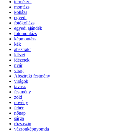
természet
montázs
kollázs
egyedi
fotókollázs
egyedi ajándék
fotomontázs
képmontázs
kék
absztrakt
idézet
idézetek
nyár
virág
Absztrakt festmény
virágok
tavasz
festmény
zöld
növény
fehér
nőnap
sárga
rózsaszín
vászonképnyomda