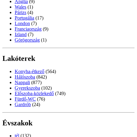
Anglia
(9)
Wales
(1)
Párizs
(4)
Portugália
(17)
London
(7)
Franciaország
(9)
Izland
(7)
Görögország
(1)
Lakóterek
Konyha-étkező
(564)
Hálószoba
(842)
Nappali
(877)
Gyerekszoba
(102)
Előszoba-közlekedő
(749)
Fürdő-WC
(76)
Gardrób
(24)
Évszakok
tél
(132)