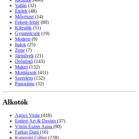
Vallás
(32)
Ételek
(48)
Művészet
(14)
Fekete-fehér
(80)
Kifestők
(51)
Gyümölcsök
(19)
Modern
(9)
Italok
(25)
Zene
(7)
Járművek
(21)
Drónfotó
(143)
Makró
(132)
Montázsok
(411)
Szerelem
(132)
Panoráma
(32)
Alkotók
Agócs Virág
(418)
Entirrè Art & Design
(37)
Vörös Eszter Anna
(90)
Farkas Dani
(16)
Kapuvári Gábor
(228)