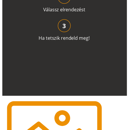
V
á
l
a
ss
z
e
l
r
e
n
d
e
z
é
s
t
3
H
a
t
e
t
s
z
i
k
r
e
n
d
el
d
m
e
g
!