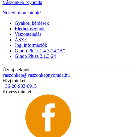
Vászonkép Nyomda
Neked nyomtatunk!
Gyakori kérdések
Elérhetőségünk
Viszonteladás
ÁSZF
Jogi információk
Ginop Plusz 1.4.3-24 “B”
Ginop Plusz 2.1.3-24
Üzenj nekünk
vaszonkep@vaszonkepnyomda.hu
Hívj minket
+36-20-933-0915
Kövess minket