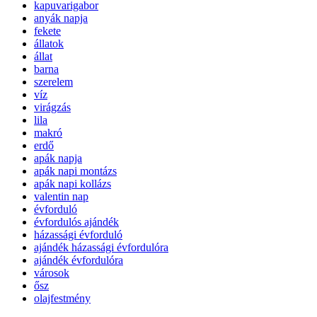
kapuvarigabor
anyák napja
fekete
állatok
állat
barna
szerelem
víz
virágzás
lila
makró
erdő
apák napja
apák napi montázs
apák napi kollázs
valentin nap
évforduló
évfordulós ajándék
házassági évforduló
ajándék házassági évfordulóra
ajándék évfordulóra
városok
ősz
olajfestmény