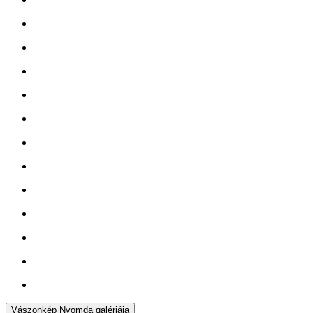
Vászonkép Nyomda galériája