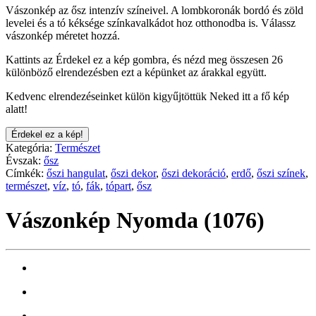
Vászonkép az ősz intenzív színeivel. A lombkoronák bordó és zöld
levelei és a tó kéksége színkavalkádot hoz otthonodba is. Válassz
vászonkép méretet hozzá.
Kattints az Érdekel ez a kép gombra, és nézd meg összesen 26
különböző elrendezésben ezt a képünket az árakkal együtt.
Kedvenc elrendezéseinket külön kigyűjtöttük Neked itt a fő kép
alatt!
Érdekel ez a kép!
Kategória:
Természet
Évszak:
ősz
Címkék:
őszi hangulat
,
őszi dekor
,
őszi dekoráció
,
erdő
,
őszi színek
,
természet
,
víz
,
tó
,
fák
,
tópart
,
ősz
Vászonkép Nyomda (1076)