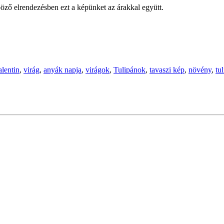
öző elrendezésben ezt a képünket az árakkal együtt.
alentin
,
virág
,
anyák napja
,
virágok
,
Tulipánok
,
tavaszi kép
,
növény
,
tu