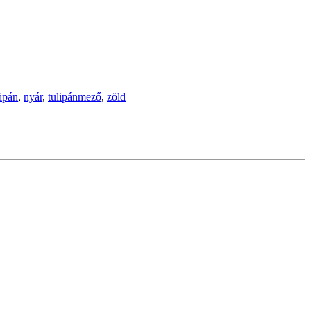
lipán
,
nyár
,
tulipánmező
,
zöld