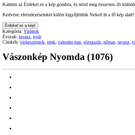
Kattints az Érdekel ez a kép gombra, és nézd meg összesen 26 különb
Kedvenc elrendezéseinket külön kigyűjtöttük Neked itt a fő kép alatt!
Érdekel ez a kép!
Kategória:
Virágok
Évszak:
tavasz
,
nyár
Címkék:
virágszirmok
,
pink
,
valentin nap
,
rózsaszín
,
nőnap
,
tavasz
,
v
Vászonkép Nyomda (1076)