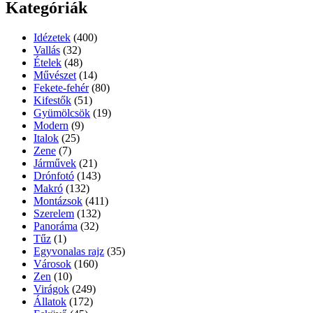
Kategóriák
Idézetek
(400)
Vallás
(32)
Ételek
(48)
Művészet
(14)
Fekete-fehér
(80)
Kifestők
(51)
Gyümölcsök
(19)
Modern
(9)
Italok
(25)
Zene
(7)
Járművek
(21)
Drónfotó
(143)
Makró
(132)
Montázsok
(411)
Szerelem
(132)
Panoráma
(32)
Tűz
(1)
Egyvonalas rajz
(35)
Városok
(160)
Zen
(10)
Virágok
(249)
Állatok
(172)