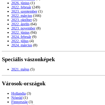
2026. június
(1)
2022. február
(249)
2023. szeptember
(1)
2022. március
(166)
2023. október
(2)
2022. április
(64)
2023. november
(8)
2022. június
(94)
2024. február
(9)
2022. július
(4)
2024. március
(8)
Speciális vászonképek
2021. május
(5)
Városok-országok
Hollandia
(3)
Nógrád
(1)
Finnország
(3)