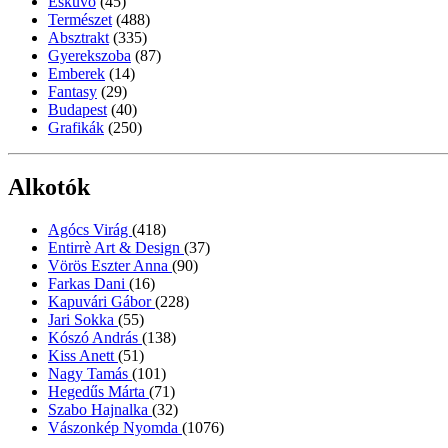
Esküvő
(45)
Természet
(488)
Absztrakt
(335)
Gyerekszoba
(87)
Emberek
(14)
Fantasy
(29)
Budapest
(40)
Grafikák
(250)
Alkotók
Agócs Virág
(418)
Entirrè Art & Design
(37)
Vörös Eszter Anna
(90)
Farkas Dani
(16)
Kapuvári Gábor
(228)
Jari Sokka
(55)
Kószó András
(138)
Kiss Anett
(51)
Nagy Tamás
(101)
Hegedűs Márta
(71)
Szabo Hajnalka
(32)
Vászonkép Nyomda
(1076)