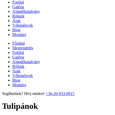
Fotófal
Galéria
Ajándékutalvány
Rólunk
Árak
Vélemények
Blog
Montázs
Főoldal
Megrendelés
Fotófal
Galéria
Ajándékutalvány
Rólunk
Árak
Vélemények
Blog
Montázs
Segíthetünk? Hívj minket!
+36-20-933-0915
Tulipánok