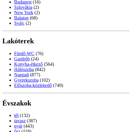
Budapest
(16)
Szlovákia
(2)
New York
(2)
Balaton
(68)
Svájc
(2)
Lakóterek
Fürdő-WC
(76)
Gardrób
(24)
Konyha-étkező
(564)
Hálószoba
(842)
Nappali
(877)
Gyerekszoba
(102)
Előszoba-közlekedő
(749)
Évszakok
tél
(132)
tavasz
(387)
nyár
(443)
ősz
(119)