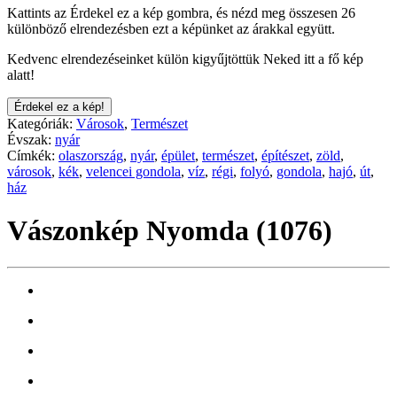
Kattints az Érdekel ez a kép gombra, és nézd meg összesen 26
különböző elrendezésben ezt a képünket az árakkal együtt.
Kedvenc elrendezéseinket külön kigyűjtöttük Neked itt a fő kép
alatt!
Érdekel ez a kép!
Kategóriák:
Városok
,
Természet
Évszak:
nyár
Címkék:
olaszország
,
nyár
,
épület
,
természet
,
építészet
,
zöld
,
városok
,
kék
,
velencei gondola
,
víz
,
régi
,
folyó
,
gondola
,
hajó
,
út
,
ház
Vászonkép Nyomda (1076)