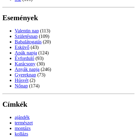
Események
Valentin nap
(113)
Születésnap
(109)
Babalátogatás
(20)
Esküvő
(43)
Apák napja
(124)
Évforduló
(93)
Karácsony
(30)
Anyák napja
(246)
Gyereknap
(73)
Húsvét
(2)
Nőnap
(174)
Címkék
ajándék
természet
montázs
kollázs