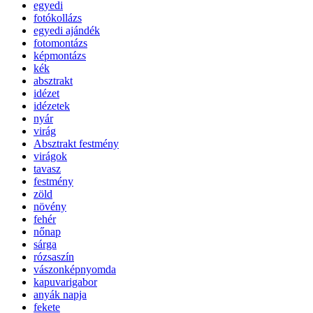
egyedi
fotókollázs
egyedi ajándék
fotomontázs
képmontázs
kék
absztrakt
idézet
idézetek
nyár
virág
Absztrakt festmény
virágok
tavasz
festmény
zöld
növény
fehér
nőnap
sárga
rózsaszín
vászonképnyomda
kapuvarigabor
anyák napja
fekete