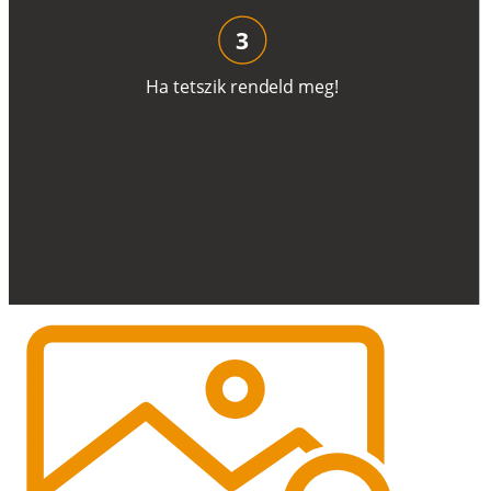
3
H
a
t
e
t
s
z
i
k
r
e
n
d
el
d
m
e
g
!