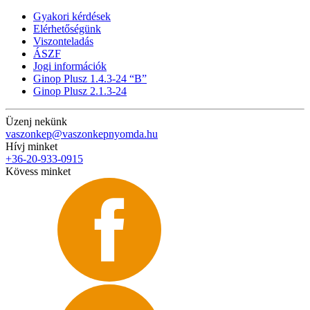
Gyakori kérdések
Elérhetőségünk
Viszonteladás
ÁSZF
Jogi információk
Ginop Plusz 1.4.3-24 “B”
Ginop Plusz 2.1.3-24
Üzenj nekünk
vaszonkep@vaszonkepnyomda.hu
Hívj minket
+36-20-933-0915
Kövess minket