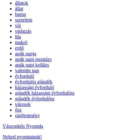
állatok
állat
barna
szerelem
víz
virágzás
lila
makró
erdő
apák napja
apák napi montázs
apák napi kollázs
valentin nap
évforduló
évfordulós ajándék
házassági évforduló
ajándék házassági évfordulóra
ajándék évfordulóra
városok
ősz
olajfestmény
Vászonkép Nyomda
Neked nyomtatunk!