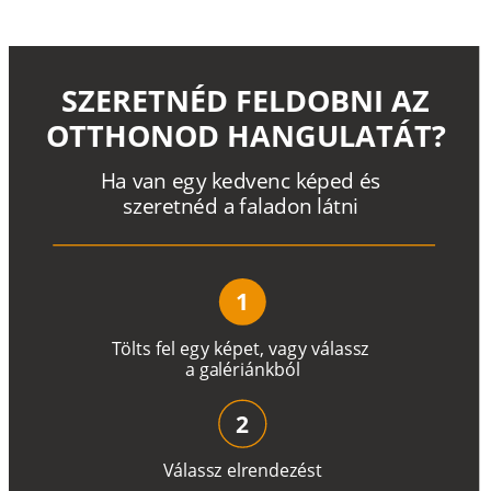
SZERETNÉD FELDOBNI AZ
OTTHONOD HANGULATÁT?
H
a
v
a
n
e
g
y
k
e
d
v
e
n
c
k
é
p
e
d
é
s
s
z
e
r
e
t
n
é
d a
f
a
l
a
d
o
n
l
á
t
n
i
1
T
ö
l
t
s
f
e
l
e
g
y
k
é
pe
t
,
v
a
g
y
v
á
l
a
ss
z
a
g
a
lé
r
i
án
k
b
ó
l
2
V
á
l
a
ss
z
e
l
r
e
n
d
e
z
é
s
t