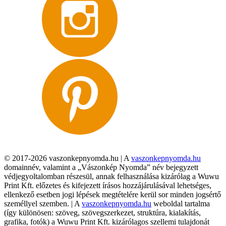
© 2017-2026 vaszonkepnyomda.hu | A
vaszonkepnyomda.hu
domainnév, valamint a „Vászonkép Nyomda” név bejegyzett
védjegyoltalomban részesül, annak felhasználása kizárólag a Wuwu
Print Kft. előzetes és kifejezett írásos hozzájárulásával lehetséges,
ellenkező esetben jogi lépések megtételére kerül sor minden jogsértő
személlyel szemben. | A
vaszonkepnyomda.hu
weboldal tartalma
(így különösen: szöveg, szövegszerkezet, struktúra, kialakítás,
grafika, fotók) a Wuwu Print Kft. kizárólagos szellemi tulajdonát