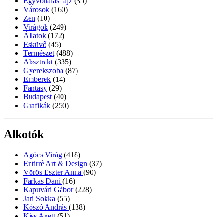
Egyvonalas rajz
(35)
Városok
(160)
Zen
(10)
Virágok
(249)
Állatok
(172)
Esküvő
(45)
Természet
(488)
Absztrakt
(335)
Gyerekszoba
(87)
Emberek
(14)
Fantasy
(29)
Budapest
(40)
Grafikák
(250)
Alkotók
Agócs Virág
(418)
Entirrè Art & Design
(37)
Vörös Eszter Anna
(90)
Farkas Dani
(16)
Kapuvári Gábor
(228)
Jari Sokka
(55)
Kószó András
(138)
Kiss Anett
(51)