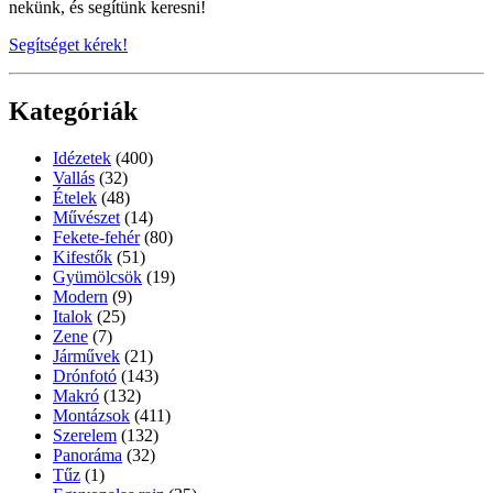
nekünk, és segítünk keresni!
Segítséget kérek!
Kategóriák
Idézetek
(400)
Vallás
(32)
Ételek
(48)
Művészet
(14)
Fekete-fehér
(80)
Kifestők
(51)
Gyümölcsök
(19)
Modern
(9)
Italok
(25)
Zene
(7)
Járművek
(21)
Drónfotó
(143)
Makró
(132)
Montázsok
(411)
Szerelem
(132)
Panoráma
(32)
Tűz
(1)