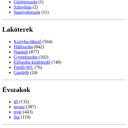
Görögország
(1)
Szlovénia
(2)
Spanyolország
(11)
Lakóterek
Konyha-étkező
(564)
Hálószoba
(842)
Nappali
(877)
Gyerekszoba
(102)
Előszoba-közlekedő
(749)
Fürdő-WC
(76)
Gardrób
(24)
Évszakok
tél
(132)
tavasz
(387)
nyár
(443)
ősz
(119)