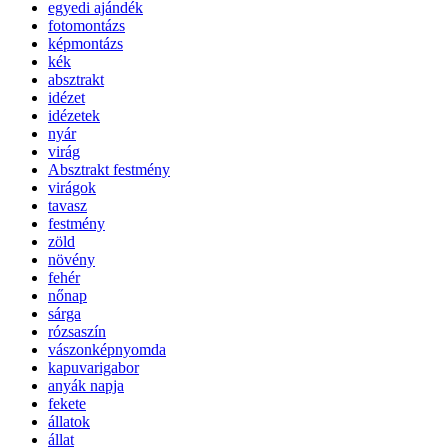
egyedi ajándék
fotomontázs
képmontázs
kék
absztrakt
idézet
idézetek
nyár
virág
Absztrakt festmény
virágok
tavasz
festmény
zöld
növény
fehér
nőnap
sárga
rózsaszín
vászonképnyomda
kapuvarigabor
anyák napja
fekete
állatok
állat