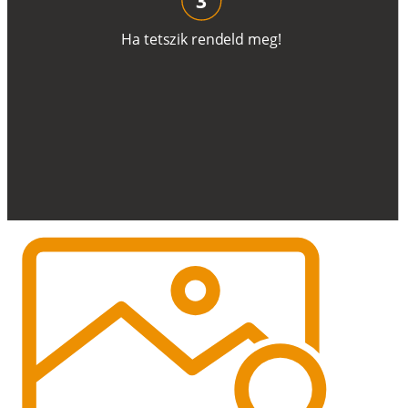
H
a
t
e
t
s
z
i
k
r
e
n
d
el
d
m
e
g
!