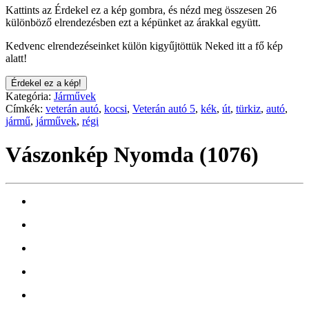
Kattints az Érdekel ez a kép gombra, és nézd meg összesen 26
különböző elrendezésben ezt a képünket az árakkal együtt.
Kedvenc elrendezéseinket külön kigyűjtöttük Neked itt a fő kép
alatt!
Érdekel ez a kép!
Kategória:
Járművek
Címkék:
veterán autó
,
kocsi
,
Veterán autó 5
,
kék
,
út
,
türkiz
,
autó
,
jármű
,
járművek
,
régi
Vászonkép Nyomda (1076)