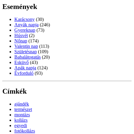
Események
Karácsony
(30)
Anyák napja
(246)
Gyereknap
(73)
Húsvét
(2)
Nőnap
(174)
Valentin nap
(113)
Születésnap
(109)
Babalátogatás
(20)
Esküvő
(43)
Apák napja
(124)
Évforduló
(93)
Címkék
ajándék
természet
montázs
kollázs
egyedi
fotókollázs