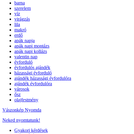
barna
szerelem
víz
virágzás
lila
makró
erdő
apák napja
apák napi montázs
apák napi kollázs
valentin nap
évforduló
évfordulós ajándék
házassági évforduló
ajándék házassági évfordulóra
ajándék évfordulóra
városok
ősz
olajfestmény
Vászonkép Nyomda
Neked nyomtatunk!
Gyakori kérdések