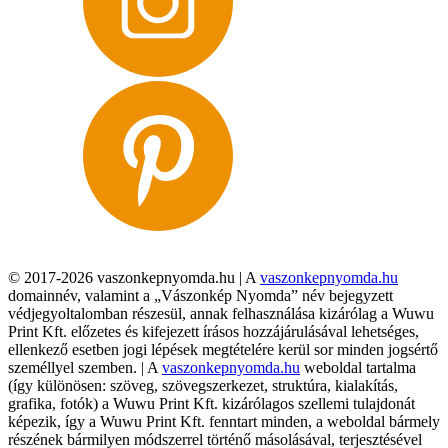
© 2017-2026 vaszonkepnyomda.hu | A
vaszonkepnyomda.hu
domainnév, valamint a „Vászonkép Nyomda” név bejegyzett
védjegyoltalomban részesül, annak felhasználása kizárólag a Wuwu
Print Kft. előzetes és kifejezett írásos hozzájárulásával lehetséges,
ellenkező esetben jogi lépések megtételére kerül sor minden jogsértő
személlyel szemben. | A
vaszonkepnyomda.hu
weboldal tartalma
(így különösen: szöveg, szövegszerkezet, struktúra, kialakítás,
grafika, fotók) a Wuwu Print Kft. kizárólagos szellemi tulajdonát
képezik, így a Wuwu Print Kft. fenntart minden, a weboldal bármely
részének bármilyen módszerrel történő másolásával, terjesztésével