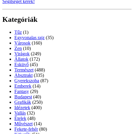
Segítséget kérek!
Kategóriák
Tűz
(1)
Egyvonalas rajz
(35)
Városok
(160)
Zen
(10)
Virágok
(249)
Állatok
(172)
Esküvő
(45)
Természet
(488)
Absztrakt
(335)
Gyerekszoba
(87)
Emberek
(14)
Fantasy
(29)
Budapest
(40)
Grafikák
(250)
Idézetek
(400)
Vallás
(32)
Ételek
(48)
Művészet
(14)
Fekete-fehér
(80)