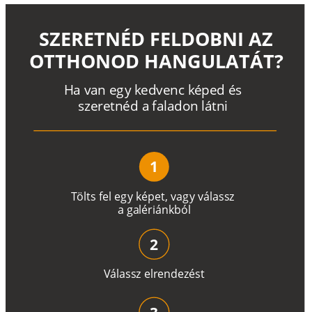
SZERETNÉD FELDOBNI AZ
OTTHONOD HANGULATÁT?
H
a
v
a
n
e
g
y
k
e
d
v
e
n
c
k
é
p
e
d
é
s
s
z
e
r
e
t
n
é
d a
f
a
l
a
d
o
n
l
á
t
n
i
1
T
ö
l
t
s
f
e
l
e
g
y
k
é
pe
t
,
v
a
g
y
v
á
l
a
ss
z
a
g
a
lé
r
i
án
k
b
ó
l
2
V
á
l
a
ss
z
e
l
r
e
n
d
e
z
é
s
t
3