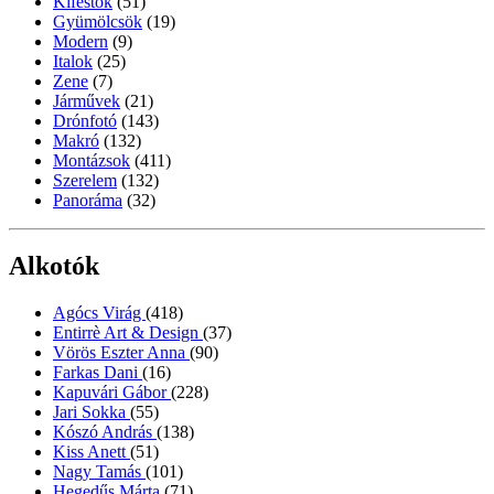
Kifestők
(51)
Gyümölcsök
(19)
Modern
(9)
Italok
(25)
Zene
(7)
Járművek
(21)
Drónfotó
(143)
Makró
(132)
Montázsok
(411)
Szerelem
(132)
Panoráma
(32)
Alkotók
Agócs Virág
(418)
Entirrè Art & Design
(37)
Vörös Eszter Anna
(90)
Farkas Dani
(16)
Kapuvári Gábor
(228)
Jari Sokka
(55)
Kószó András
(138)
Kiss Anett
(51)
Nagy Tamás
(101)
Hegedűs Márta
(71)