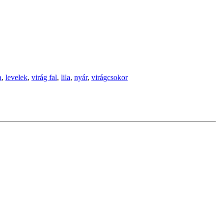
a
,
levelek
,
virág fal
,
lila
,
nyár
,
virágcsokor