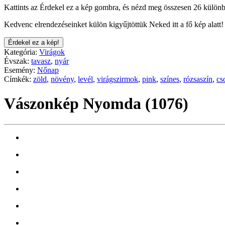
Kattints az Érdekel ez a kép gombra, és nézd meg összesen 26 különb
Kedvenc elrendezéseinket külön kigyűjtöttük Neked itt a fő kép alatt!
Érdekel ez a kép!
Kategória:
Virágok
Évszak:
tavasz
,
nyár
Esemény:
Nőnap
Címkék:
zöld
,
növény
,
levél
,
virágszirmok
,
pink
,
színes
,
rózsaszín
,
cs
Vászonkép Nyomda (1076)