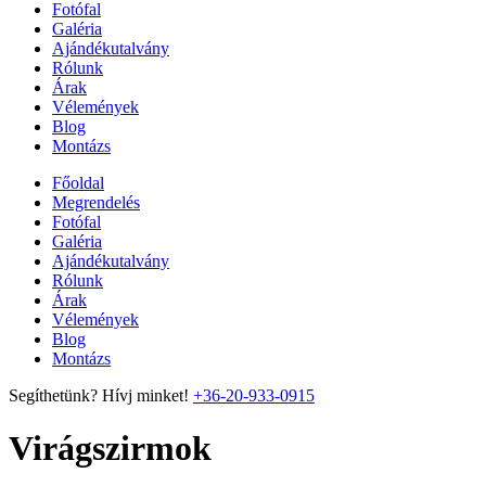
Fotófal
Galéria
Ajándékutalvány
Rólunk
Árak
Vélemények
Blog
Montázs
Főoldal
Megrendelés
Fotófal
Galéria
Ajándékutalvány
Rólunk
Árak
Vélemények
Blog
Montázs
Segíthetünk? Hívj minket!
+36-20-933-0915
Virágszirmok