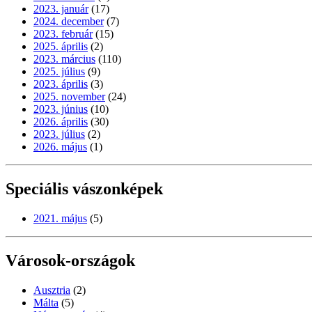
2023. január
(17)
2024. december
(7)
2023. február
(15)
2025. április
(2)
2023. március
(110)
2025. július
(9)
2023. április
(3)
2025. november
(24)
2023. június
(10)
2026. április
(30)
2023. július
(2)
2026. május
(1)
Speciális vászonképek
2021. május
(5)
Városok-országok
Ausztria
(2)
Málta
(5)