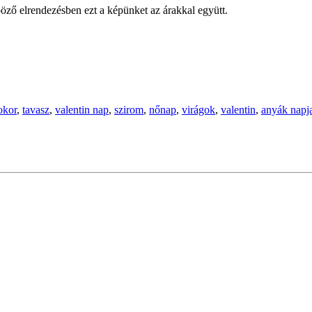
öző elrendezésben ezt a képünket az árakkal együtt.
okor
,
tavasz
,
valentin nap
,
szirom
,
nőnap
,
virágok
,
valentin
,
anyák napj