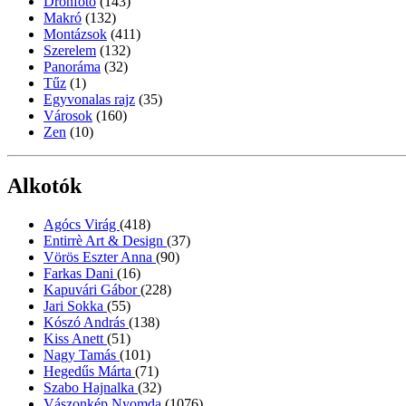
Drónfotó
(143)
Makró
(132)
Montázsok
(411)
Szerelem
(132)
Panoráma
(32)
Tűz
(1)
Egyvonalas rajz
(35)
Városok
(160)
Zen
(10)
Alkotók
Agócs Virág
(418)
Entirrè Art & Design
(37)
Vörös Eszter Anna
(90)
Farkas Dani
(16)
Kapuvári Gábor
(228)
Jari Sokka
(55)
Kószó András
(138)
Kiss Anett
(51)
Nagy Tamás
(101)
Hegedűs Márta
(71)
Szabo Hajnalka
(32)
Vászonkép Nyomda
(1076)