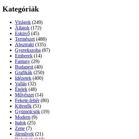
Kategóriák
Virágok
(249)
Állatok
(172)
Esküvő
(45)
Természet
(488)
Absztrakt
(335)
Gyerekszoba
(87)
Emberek
(14)
Fantasy
(29)
Budapest
(40)
Grafikák
(250)
Idézetek
(400)
Vallás
(32)
Ételek
(48)
Művészet
(14)
Fekete-fehér
(80)
Kifestők
(51)
Gyümölcsök
(19)
Modern
(9)
Italok
(25)
Zene
(7)
Járművek
(21)