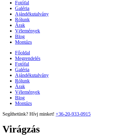
Fotófal
Galéria
Ajándékutalvány
Rólunk
Árak
Vélemények
Blog
Montázs
Főoldal
Megrendelés
Fotófal
Galéria
Ajándékutalvány
Rólunk
Árak
Vélemények
Blog
Montázs
Segíthetünk? Hívj minket!
+36-20-933-0915
Virágzás