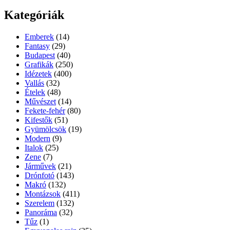
Kategóriák
Emberek
(14)
Fantasy
(29)
Budapest
(40)
Grafikák
(250)
Idézetek
(400)
Vallás
(32)
Ételek
(48)
Művészet
(14)
Fekete-fehér
(80)
Kifestők
(51)
Gyümölcsök
(19)
Modern
(9)
Italok
(25)
Zene
(7)
Járművek
(21)
Drónfotó
(143)
Makró
(132)
Montázsok
(411)
Szerelem
(132)
Panoráma
(32)
Tűz
(1)