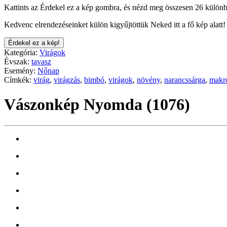
Kattints az Érdekel ez a kép gombra, és nézd meg összesen 26 különb
Kedvenc elrendezéseinket külön kigyűjtöttük Neked itt a fő kép alatt!
Érdekel ez a kép!
Kategória:
Virágok
Évszak:
tavasz
Esemény:
Nőnap
Címkék:
virág
,
virágzás
,
bimbó
,
virágok
,
növény
,
narancssárga
,
makr
Vászonkép Nyomda (1076)