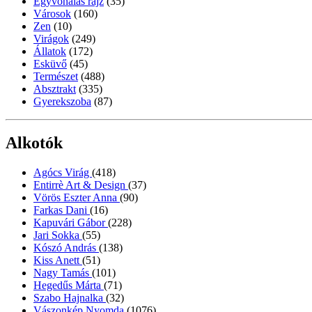
Egyvonalas rajz
(35)
Városok
(160)
Zen
(10)
Virágok
(249)
Állatok
(172)
Esküvő
(45)
Természet
(488)
Absztrakt
(335)
Gyerekszoba
(87)
Alkotók
Agócs Virág
(418)
Entirrè Art & Design
(37)
Vörös Eszter Anna
(90)
Farkas Dani
(16)
Kapuvári Gábor
(228)
Jari Sokka
(55)
Kószó András
(138)
Kiss Anett
(51)
Nagy Tamás
(101)
Hegedűs Márta
(71)
Szabo Hajnalka
(32)
Vászonkép Nyomda
(1076)