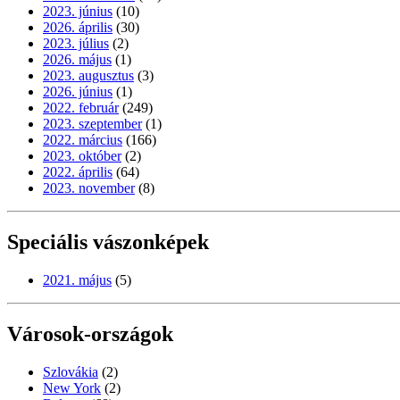
2023. június
(10)
2026. április
(30)
2023. július
(2)
2026. május
(1)
2023. augusztus
(3)
2026. június
(1)
2022. február
(249)
2023. szeptember
(1)
2022. március
(166)
2023. október
(2)
2022. április
(64)
2023. november
(8)
Speciális vászonképek
2021. május
(5)
Városok-országok
Szlovákia
(2)
New York
(2)