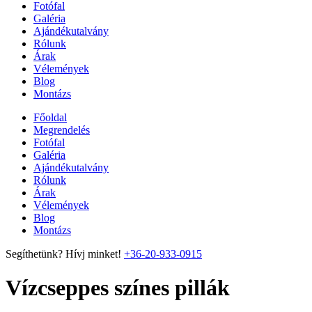
Fotófal
Galéria
Ajándékutalvány
Rólunk
Árak
Vélemények
Blog
Montázs
Főoldal
Megrendelés
Fotófal
Galéria
Ajándékutalvány
Rólunk
Árak
Vélemények
Blog
Montázs
Segíthetünk? Hívj minket!
+36-20-933-0915
Vízcseppes színes pillák