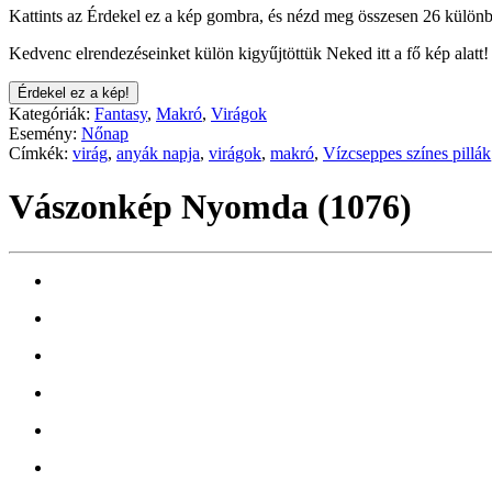
Kattints az Érdekel ez a kép gombra, és nézd meg összesen 26 különb
Kedvenc elrendezéseinket külön kigyűjtöttük Neked itt a fő kép alatt!
Érdekel ez a kép!
Kategóriák:
Fantasy
,
Makró
,
Virágok
Esemény:
Nőnap
Címkék:
virág
,
anyák napja
,
virágok
,
makró
,
Vízcseppes színes pillák
Vászonkép Nyomda (1076)