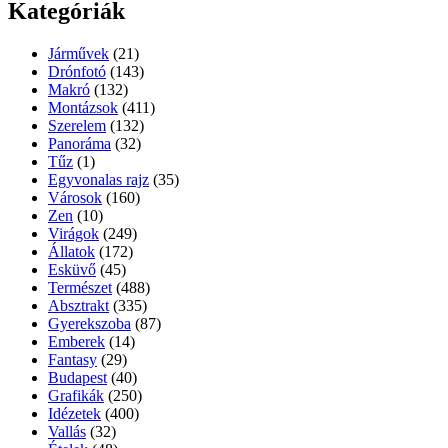
Kategóriák
Járművek
(21)
Drónfotó
(143)
Makró
(132)
Montázsok
(411)
Szerelem
(132)
Panoráma
(32)
Tűz
(1)
Egyvonalas rajz
(35)
Városok
(160)
Zen
(10)
Virágok
(249)
Állatok
(172)
Esküvő
(45)
Természet
(488)
Absztrakt
(335)
Gyerekszoba
(87)
Emberek
(14)
Fantasy
(29)
Budapest
(40)
Grafikák
(250)
Idézetek
(400)
Vallás
(32)