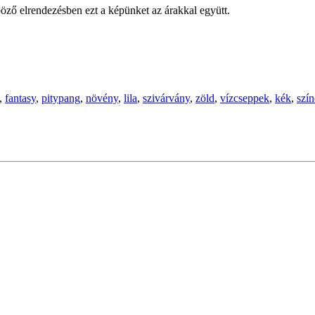
öző elrendezésben ezt a képünket az árakkal együtt.
,
fantasy
,
pitypang
,
növény
,
lila
,
szivárvány
,
zöld
,
vízcseppek
,
kék
,
szín