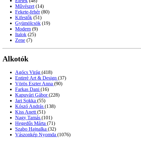
Ételek
(48)
Művészet
(14)
Fekete-fehér
(80)
Kifestők
(51)
Gyümölcsök
(19)
Modern
(9)
Italok
(25)
Zene
(7)
Alkotók
Agócs Virág
(418)
Entirrè Art & Design
(37)
Vörös Eszter Anna
(90)
Farkas Dani
(16)
Kapuvári Gábor
(228)
Jari Sokka
(55)
Kószó András
(138)
Kiss Anett
(51)
Nagy Tamás
(101)
Hegedűs Márta
(71)
Szabo Hajnalka
(32)
Vászonkép Nyomda
(1076)