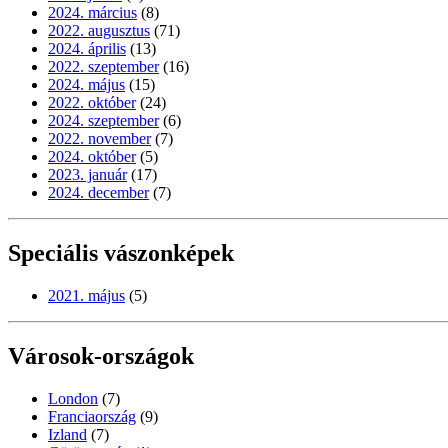
2024. március
(8)
2022. augusztus
(71)
2024. április
(13)
2022. szeptember
(16)
2024. május
(15)
2022. október
(24)
2024. szeptember
(6)
2022. november
(7)
2024. október
(5)
2023. január
(17)
2024. december
(7)
Speciális vászonképek
2021. május
(5)
Városok-országok
London
(7)
Franciaország
(9)
Izland
(7)