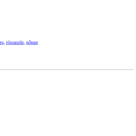
es
,
rózsaszín
,
nőnap