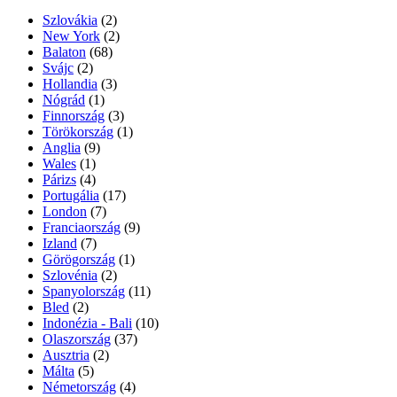
Szlovákia
(2)
New York
(2)
Balaton
(68)
Svájc
(2)
Hollandia
(3)
Nógrád
(1)
Finnország
(3)
Törökország
(1)
Anglia
(9)
Wales
(1)
Párizs
(4)
Portugália
(17)
London
(7)
Franciaország
(9)
Izland
(7)
Görögország
(1)
Szlovénia
(2)
Spanyolország
(11)
Bled
(2)
Indonézia - Bali
(10)
Olaszország
(37)
Ausztria
(2)
Málta
(5)
Németország
(4)