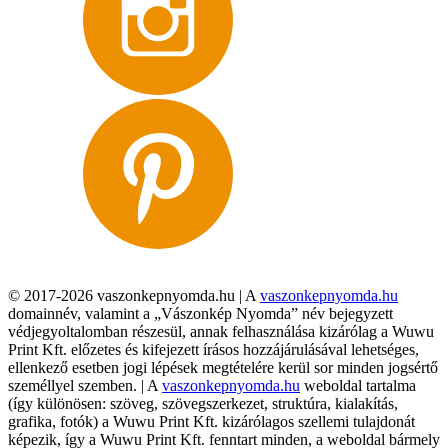
© 2017-2026 vaszonkepnyomda.hu | A
vaszonkepnyomda.hu
domainnév, valamint a „Vászonkép Nyomda” név bejegyzett
védjegyoltalomban részesül, annak felhasználása kizárólag a Wuwu
Print Kft. előzetes és kifejezett írásos hozzájárulásával lehetséges,
ellenkező esetben jogi lépések megtételére kerül sor minden jogsértő
személlyel szemben. | A
vaszonkepnyomda.hu
weboldal tartalma
(így különösen: szöveg, szövegszerkezet, struktúra, kialakítás,
grafika, fotók) a Wuwu Print Kft. kizárólagos szellemi tulajdonát
képezik, így a Wuwu Print Kft. fenntart minden, a weboldal bármely