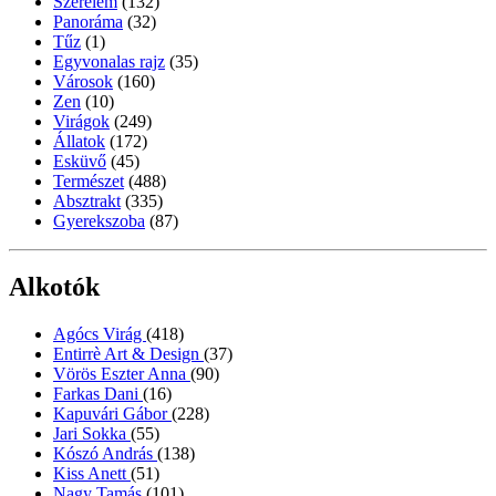
Szerelem
(132)
Panoráma
(32)
Tűz
(1)
Egyvonalas rajz
(35)
Városok
(160)
Zen
(10)
Virágok
(249)
Állatok
(172)
Esküvő
(45)
Természet
(488)
Absztrakt
(335)
Gyerekszoba
(87)
Alkotók
Agócs Virág
(418)
Entirrè Art & Design
(37)
Vörös Eszter Anna
(90)
Farkas Dani
(16)
Kapuvári Gábor
(228)
Jari Sokka
(55)
Kószó András
(138)
Kiss Anett
(51)
Nagy Tamás
(101)