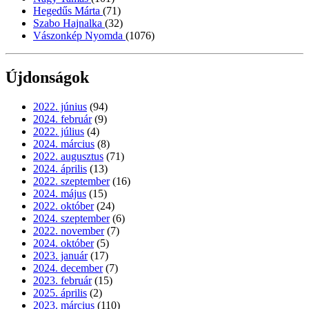
Hegedűs Márta
(71)
Szabo Hajnalka
(32)
Vászonkép Nyomda
(1076)
Újdonságok
2022. június
(94)
2024. február
(9)
2022. július
(4)
2024. március
(8)
2022. augusztus
(71)
2024. április
(13)
2022. szeptember
(16)
2024. május
(15)
2022. október
(24)
2024. szeptember
(6)
2022. november
(7)
2024. október
(5)
2023. január
(17)
2024. december
(7)
2023. február
(15)
2025. április
(2)
2023. március
(110)