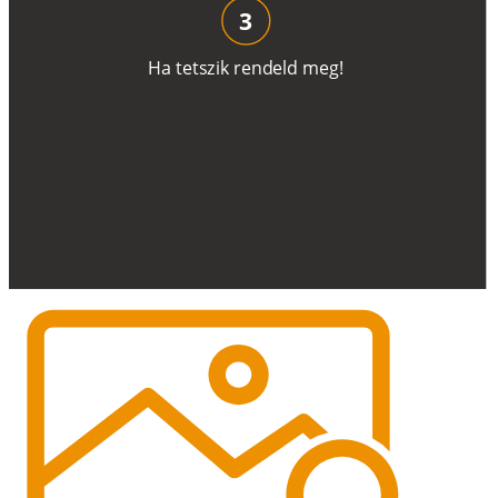
3
H
a
t
e
t
s
z
i
k
r
e
n
d
el
d
m
e
g
!