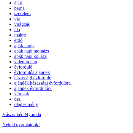
állat
barna
szerelem
víz
virágzás
lila
makró
erdő
apák napja
apák napi montázs
apák napi kollázs
valentin nap
évforduló
évfordulós ajándék
házassági évforduló
ajándék házassági évfordulóra
ajándék évfordulóra
városok
ősz
olajfestmény
Vászonkép Nyomda
Neked nyomtatunk!