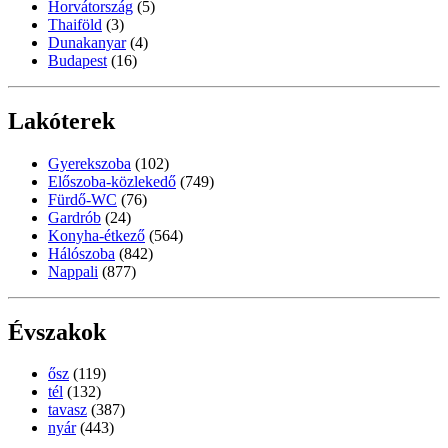
Horvátország
(5)
Thaiföld
(3)
Dunakanyar
(4)
Budapest
(16)
Lakóterek
Gyerekszoba
(102)
Előszoba-közlekedő
(749)
Fürdő-WC
(76)
Gardrób
(24)
Konyha-étkező
(564)
Hálószoba
(842)
Nappali
(877)
Évszakok
ősz
(119)
tél
(132)
tavasz
(387)
nyár
(443)