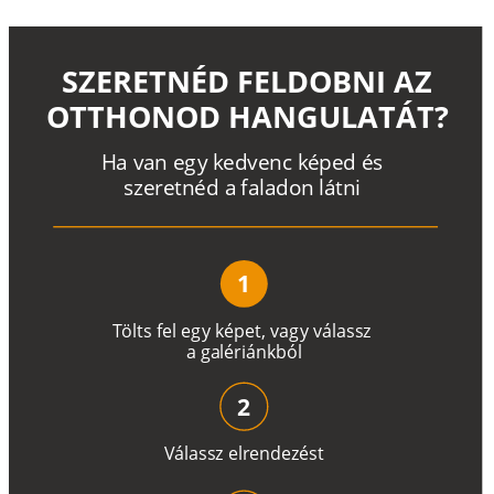
SZERETNÉD FELDOBNI AZ
OTTHONOD HANGULATÁT?
H
a
v
a
n
e
g
y
k
e
d
v
e
n
c
k
é
p
e
d
é
s
s
z
e
r
e
t
n
é
d a
f
a
l
a
d
o
n
l
á
t
n
i
1
T
ö
l
t
s
f
e
l
e
g
y
k
é
pe
t
,
v
a
g
y
v
á
l
a
ss
z
a
g
a
lé
r
i
án
k
b
ó
l
2
V
á
l
a
ss
z
e
l
r
e
n
d
e
z
é
s
t