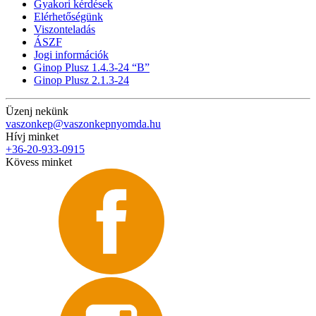
Gyakori kérdések
Elérhetőségünk
Viszonteladás
ÁSZF
Jogi információk
Ginop Plusz 1.4.3-24 “B”
Ginop Plusz 2.1.3-24
Üzenj nekünk
vaszonkep@vaszonkepnyomda.hu
Hívj minket
+36-20-933-0915
Kövess minket