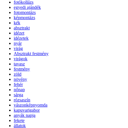
fotókollázs
egyedi ajándék
fotomontázs
képmontázs
kék
absztrakt
idézet
idézetek
nyár
virág
Absztrakt festmény
virágok
tavasz
festmény
zöld
növény
fehér
nőnap
sárga
rózsaszín
vászonképnyomda
kapuvarigabor
anyák napja
fekete
állatok