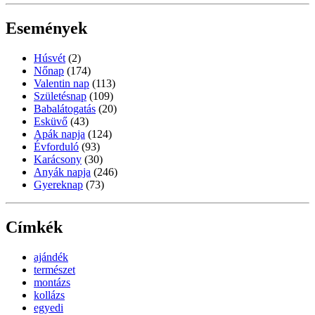
Események
Húsvét
(2)
Nőnap
(174)
Valentin nap
(113)
Születésnap
(109)
Babalátogatás
(20)
Esküvő
(43)
Apák napja
(124)
Évforduló
(93)
Karácsony
(30)
Anyák napja
(246)
Gyereknap
(73)
Címkék
ajándék
természet
montázs
kollázs
egyedi