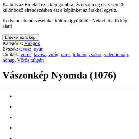
Kattints az Érdekel ez a kép gombra, és nézd meg összesen 26
különböző elrendezésben ezt a képünket az árakkal együtt.
Kedvenc elrendezéseinket külön kigyűjtöttük Neked itt a fő kép
alatt!
Érdekel ez a kép!
Kategória:
Virágok
Évszak:
tavasz
,
nyár
Címkék:
vörös
,
tavasz
,
virág
,
piros
,
tulipán
,
csokor
,
valentin nap
,
nőnap
,
Vörös tulipán
Vászonkép Nyomda (1076)