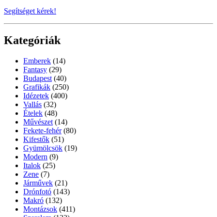
Segítséget kérek!
Kategóriák
Emberek
(14)
Fantasy
(29)
Budapest
(40)
Grafikák
(250)
Idézetek
(400)
Vallás
(32)
Ételek
(48)
Művészet
(14)
Fekete-fehér
(80)
Kifestők
(51)
Gyümölcsök
(19)
Modern
(9)
Italok
(25)
Zene
(7)
Járművek
(21)
Drónfotó
(143)
Makró
(132)
Montázsok
(411)