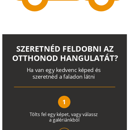
SZERETNÉD FELDOBNI AZ
OTTHONOD HANGULATÁT?
H
a
v
a
n
e
g
y
k
e
d
v
e
n
c
k
é
p
e
d
é
s
s
z
e
r
e
t
n
é
d a
f
a
l
a
d
o
n
l
á
t
n
i
1
T
ö
l
t
s
f
e
l
e
g
y
k
é
pe
t
,
v
a
g
y
v
á
l
a
ss
z
a
g
a
lé
r
i
án
k
b
ó
l