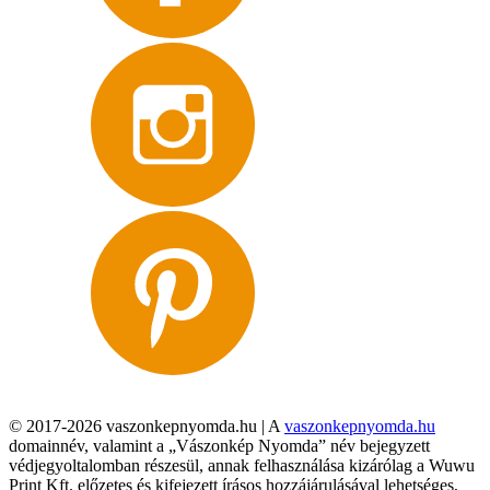
© 2017-2026 vaszonkepnyomda.hu | A
vaszonkepnyomda.hu
domainnév, valamint a „Vászonkép Nyomda” név bejegyzett
védjegyoltalomban részesül, annak felhasználása kizárólag a Wuwu
Print Kft. előzetes és kifejezett írásos hozzájárulásával lehetséges,