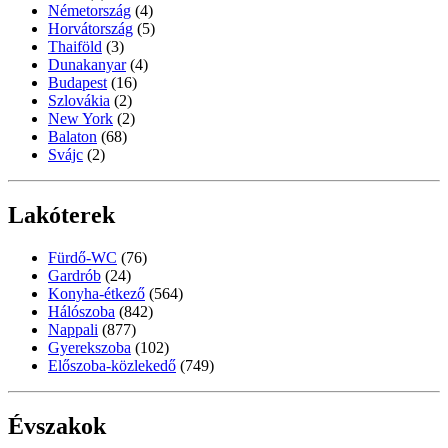
Németország
(4)
Horvátország
(5)
Thaiföld
(3)
Dunakanyar
(4)
Budapest
(16)
Szlovákia
(2)
New York
(2)
Balaton
(68)
Svájc
(2)
Lakóterek
Fürdő-WC
(76)
Gardrób
(24)
Konyha-étkező
(564)
Hálószoba
(842)
Nappali
(877)
Gyerekszoba
(102)
Előszoba-közlekedő
(749)
Évszakok