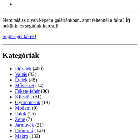
Nem találsz olyan képet a galériánkban, amit feltennél a falra? Írj
nekünk, és segítünk keresni!
Segítséget kérek!
Kategóriák
Idézetek
(400)
Vallás
(32)
Ételek
(48)
Művészet
(14)
Fekete-fehér
(80)
Kifestők
(51)
Gyümölcsök
(19)
Modern
(9)
Italok
(25)
Zene
(7)
Járművek
(21)
Drónfotó
(143)
Makró
(132)