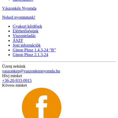
Vászonkép Nyomda
Neked nyomtatunk!
Gyakori kérdések
Elérhetőségünk
Viszonteladás
ÁSZF
Jogi információk
Ginop Plusz 1.4.3-24 “B”
Ginop Plusz 2.1.3-24
Üzenj nekünk
vaszonkep@vaszonkepnyomda.hu
Hívj minket
+36-20-933-0915
Kövess minket