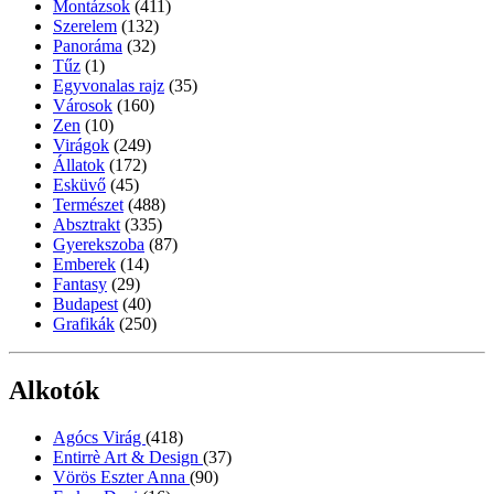
Montázsok
(411)
Szerelem
(132)
Panoráma
(32)
Tűz
(1)
Egyvonalas rajz
(35)
Városok
(160)
Zen
(10)
Virágok
(249)
Állatok
(172)
Esküvő
(45)
Természet
(488)
Absztrakt
(335)
Gyerekszoba
(87)
Emberek
(14)
Fantasy
(29)
Budapest
(40)
Grafikák
(250)
Alkotók
Agócs Virág
(418)
Entirrè Art & Design
(37)
Vörös Eszter Anna
(90)