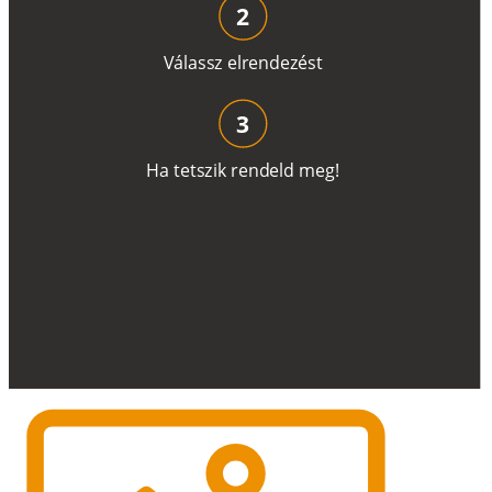
2
V
á
l
a
ss
z
e
l
r
e
n
d
e
z
é
s
t
3
H
a
t
e
t
s
z
i
k
r
e
n
d
el
d
m
e
g
!