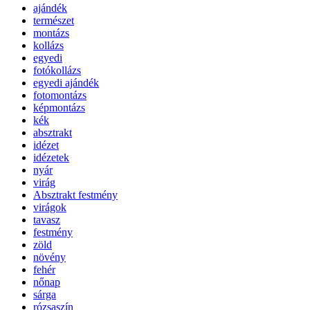
ajándék
természet
montázs
kollázs
egyedi
fotókollázs
egyedi ajándék
fotomontázs
képmontázs
kék
absztrakt
idézet
idézetek
nyár
virág
Absztrakt festmény
virágok
tavasz
festmény
zöld
növény
fehér
nőnap
sárga
rózsaszín