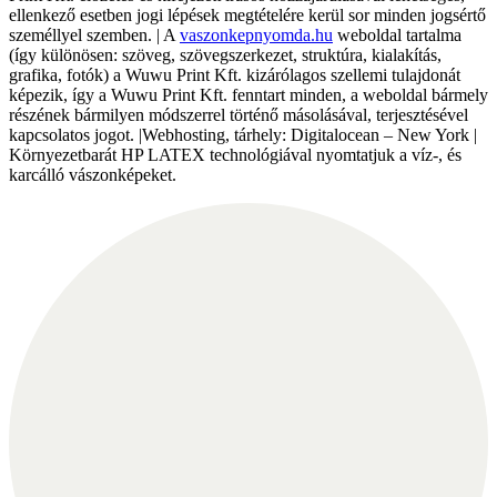
ellenkező esetben jogi lépések megtételére kerül sor minden jogsértő
személlyel szemben. | A
vaszonkepnyomda.hu
weboldal tartalma
(így különösen: szöveg, szövegszerkezet, struktúra, kialakítás,
grafika, fotók) a Wuwu Print Kft. kizárólagos szellemi tulajdonát
képezik, így a Wuwu Print Kft. fenntart minden, a weboldal bármely
részének bármilyen módszerrel történő másolásával, terjesztésével
kapcsolatos jogot. |Webhosting, tárhely: Digitalocean – New York |
Környezetbarát HP LATEX technológiával nyomtatjuk a víz-, és
karcálló vászonképeket.