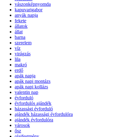
vászonképnyomda
kapuvarigabor
anyák napja
fekete
állatok
állat
barna
szerelem
víz
virágzás
lila
makró
erdő
apák napja
apák napi montázs
apák napi kollázs
valentin nap
évforduló
évfordulós ajándék
házassági évforduló
ajándék házassági évfordulóra
ajándék évfordulóra
városok
ősz
olajfestmény