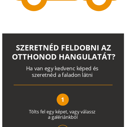
SZERETNÉD FELDOBNI AZ
OTTHONOD HANGULATÁT?
H
a
v
a
n
e
g
y
k
e
d
v
e
n
c
k
é
p
e
d
é
s
s
z
e
r
e
t
n
é
d a
f
a
l
a
d
o
n
l
á
t
n
i
1
T
ö
l
t
s
f
e
l
e
g
y
k
é
pe
t
,
v
a
g
y
v
á
l
a
ss
z
a
g
a
lé
r
i
án
k
b
ó
l