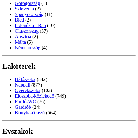
Görögország
(1)
Szlovénia
(2)
Spanyolország
(11)
Bled
(2)
Indonézia - Bali
(10)
Olaszország
(37)
Ausztria
(2)
Málta
(5)
Németország
(4)
Lakóterek
Hálószoba
(842)
Nappali
(877)
Gyerekszoba
(102)
Előszoba-közlekedő
(749)
Fürdő-WC
(76)
Gardrób
(24)
Konyha-étkező
(564)
Évszakok