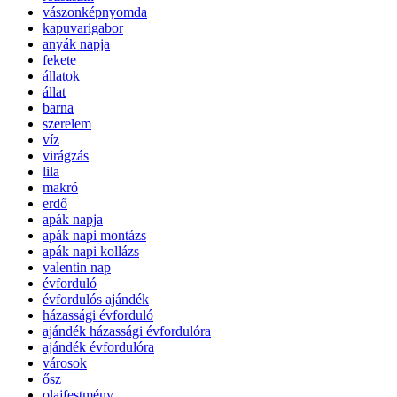
vászonképnyomda
kapuvarigabor
anyák napja
fekete
állatok
állat
barna
szerelem
víz
virágzás
lila
makró
erdő
apák napja
apák napi montázs
apák napi kollázs
valentin nap
évforduló
évfordulós ajándék
házassági évforduló
ajándék házassági évfordulóra
ajándék évfordulóra
városok
ősz
olajfestmény