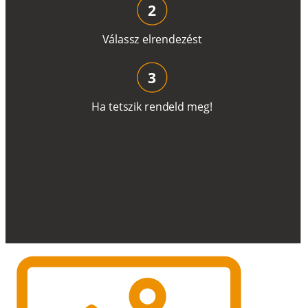
2
V
á
l
a
ss
z
e
l
r
e
n
d
e
z
é
s
t
3
H
a
t
e
t
s
z
i
k
r
e
n
d
el
d
m
e
g
!