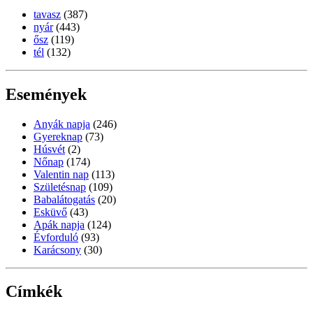
tavasz
(387)
nyár
(443)
ősz
(119)
tél
(132)
Események
Anyák napja
(246)
Gyereknap
(73)
Húsvét
(2)
Nőnap
(174)
Valentin nap
(113)
Születésnap
(109)
Babalátogatás
(20)
Esküvő
(43)
Apák napja
(124)
Évforduló
(93)
Karácsony
(30)
Címkék