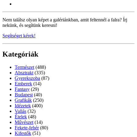
Nem találsz olyan képet a galériánkban, amit feltennél a falra? Írj
nekünk, és segítünk keresni!
Segítséget kérek!
Kategóriák
Természet
(488)
Absztrakt
(335)
Gyerekszoba
(87)
Emberek
(14)
Fantasy
(29)
Budapest
(40)
Grafikák
(250)
Idézetek
(400)
Vallás
(32)
Ételek
(48)
Művészet
(14)
Fekete-fehér
(80)
Kifestők
(51)