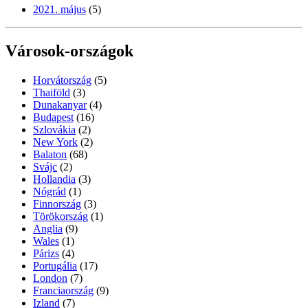
2021. május
(5)
Városok-országok
Horvátország
(5)
Thaiföld
(3)
Dunakanyar
(4)
Budapest
(16)
Szlovákia
(2)
New York
(2)
Balaton
(68)
Svájc
(2)
Hollandia
(3)
Nógrád
(1)
Finnország
(3)
Törökország
(1)
Anglia
(9)
Wales
(1)
Párizs
(4)
Portugália
(17)
London
(7)
Franciaország
(9)
Izland
(7)