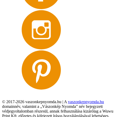
© 2017-2026 vaszonkepnyomda.hu | A
vaszonkepnyomda.hu
domainnév, valamint a „Vászonkép Nyomda” név bejegyzett
védjegyoltalomban részesül, annak felhasználása kizárólag a Wuwu
Print Kft. előzetes és kifejezett írásos hozzájárulásával lehetséges,