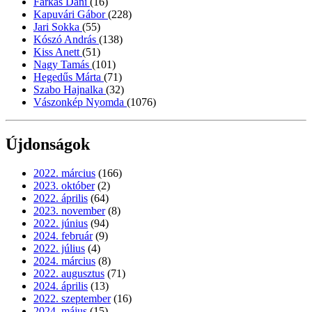
Farkas Dani
(16)
Kapuvári Gábor
(228)
Jari Sokka
(55)
Kószó András
(138)
Kiss Anett
(51)
Nagy Tamás
(101)
Hegedűs Márta
(71)
Szabo Hajnalka
(32)
Vászonkép Nyomda
(1076)
Újdonságok
2022. március
(166)
2023. október
(2)
2022. április
(64)
2023. november
(8)
2022. június
(94)
2024. február
(9)
2022. július
(4)
2024. március
(8)
2022. augusztus
(71)
2024. április
(13)
2022. szeptember
(16)
2024. május
(15)