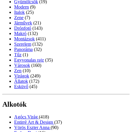
Gyümölcsök
(19)
Modern
(9)
Italok
(25)
Zene
(7)
Járművek
(21)
Drónfotó
(143)
Makró
(132)
Montázsok
(411)
Szerelem
(132)
Panoráma
(32)
Tűz
(1)
Egyvonalas rajz
(35)
Városok
(160)
Zen
(10)
Virágok
(249)
Állatok
(172)
Esküvő
(45)
Alkotók
Agócs Virág
(418)
Entirrè Art & Design
(37)
Vörös Eszter Anna
(90)