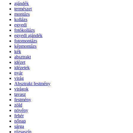
ajándék
természet
montázs
kollázs
egyedi
fotókollázs
egyedi ajándék
fotomontázs
képmontázs
kék
absztrakt
idézet
idézetek
nyár
virág
Absztrakt festmény
virágok
tavasz
festmény
zöld
növény
fehér
nőnap
sárga
rózsaszín