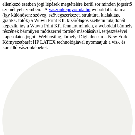
ellenkező esetben jogi lépések megtételére kerül sor minden jogsértő
személlyel szemben. | A
vaszonkepnyomda.hu
weboldal tartalma
(így különösen: szöveg, szövegszerkezet, struktúra, kialakítás,
grafika, fotók) a Wuwu Print Kft. kizárólagos szellemi tulajdonát
képezik, így a Wuwu Print Kft. fenntart minden, a weboldal bármely
részének bármilyen módszerrel történő másolásával, terjesztésével
kapcsolatos jogot. |Webhosting, tárhely: Digitalocean – New York |
Környezetbarát HP LATEX technológiával nyomtatjuk a víz-, és
karcálló vászonképeket.