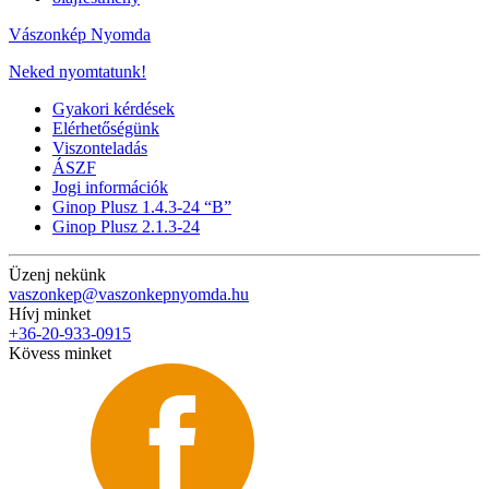
Vászonkép Nyomda
Neked nyomtatunk!
Gyakori kérdések
Elérhetőségünk
Viszonteladás
ÁSZF
Jogi információk
Ginop Plusz 1.4.3-24 “B”
Ginop Plusz 2.1.3-24
Üzenj nekünk
vaszonkep@vaszonkepnyomda.hu
Hívj minket
+36-20-933-0915
Kövess minket