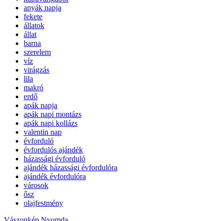
anyák napja
fekete
állatok
állat
barna
szerelem
víz
virágzás
lila
makró
erdő
apák napja
apák napi montázs
apák napi kollázs
valentin nap
évforduló
évfordulós ajándék
házassági évforduló
ajándék házassági évfordulóra
ajándék évfordulóra
városok
ősz
olajfestmény
Vászonkép Nyomda