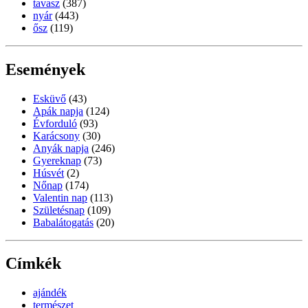
tavasz
(387)
nyár
(443)
ősz
(119)
Események
Esküvő
(43)
Apák napja
(124)
Évforduló
(93)
Karácsony
(30)
Anyák napja
(246)
Gyereknap
(73)
Húsvét
(2)
Nőnap
(174)
Valentin nap
(113)
Születésnap
(109)
Babalátogatás
(20)
Címkék
ajándék
természet