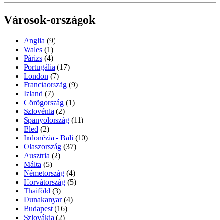
Városok-országok
Anglia
(9)
Wales
(1)
Párizs
(4)
Portugália
(17)
London
(7)
Franciaország
(9)
Izland
(7)
Görögország
(1)
Szlovénia
(2)
Spanyolország
(11)
Bled
(2)
Indonézia - Bali
(10)
Olaszország
(37)
Ausztria
(2)
Málta
(5)
Németország
(4)
Horvátország
(5)
Thaiföld
(3)
Dunakanyar
(4)
Budapest
(16)
Szlovákia
(2)