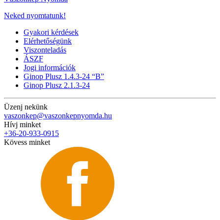
Neked nyomtatunk!
Gyakori kérdések
Elérhetőségünk
Viszonteladás
ÁSZF
Jogi információk
Ginop Plusz 1.4.3-24 “B”
Ginop Plusz 2.1.3-24
Üzenj nekünk
vaszonkep@vaszonkepnyomda.hu
Hívj minket
+36-20-933-0915
Kövess minket