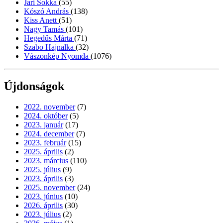
Jari Sokka
(55)
Kószó András
(138)
Kiss Anett
(51)
Nagy Tamás
(101)
Hegedűs Márta
(71)
Szabo Hajnalka
(32)
Vászonkép Nyomda
(1076)
Újdonságok
2022. november
(7)
2024. október
(5)
2023. január
(17)
2024. december
(7)
2023. február
(15)
2025. április
(2)
2023. március
(110)
2025. július
(9)
2023. április
(3)
2025. november
(24)
2023. június
(10)
2026. április
(30)
2023. július
(2)