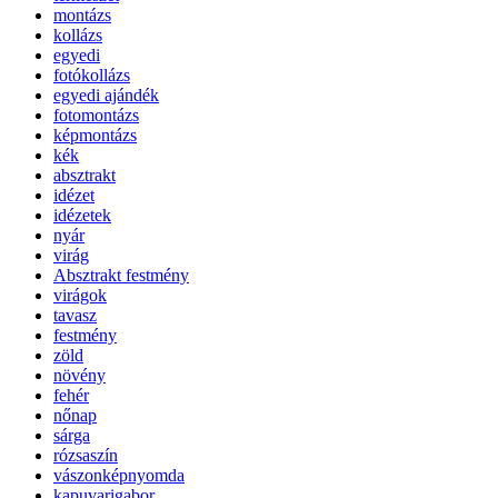
montázs
kollázs
egyedi
fotókollázs
egyedi ajándék
fotomontázs
képmontázs
kék
absztrakt
idézet
idézetek
nyár
virág
Absztrakt festmény
virágok
tavasz
festmény
zöld
növény
fehér
nőnap
sárga
rózsaszín
vászonképnyomda
kapuvarigabor