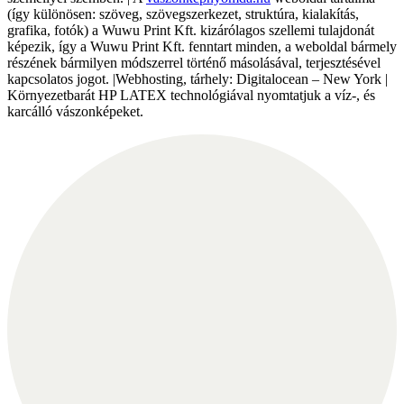
(így különösen: szöveg, szövegszerkezet, struktúra, kialakítás,
grafika, fotók) a Wuwu Print Kft. kizárólagos szellemi tulajdonát
képezik, így a Wuwu Print Kft. fenntart minden, a weboldal bármely
részének bármilyen módszerrel történő másolásával, terjesztésével
kapcsolatos jogot. |Webhosting, tárhely: Digitalocean – New York |
Környezetbarát HP LATEX technológiával nyomtatjuk a víz-, és
karcálló vászonképeket.