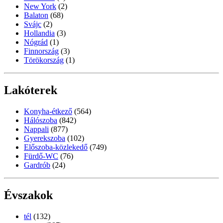
New York
(2)
Balaton
(68)
Svájc
(2)
Hollandia
(3)
Nógrád
(1)
Finnország
(3)
Törökország
(1)
Lakóterek
Konyha-étkező
(564)
Hálószoba
(842)
Nappali
(877)
Gyerekszoba
(102)
Előszoba-közlekedő
(749)
Fürdő-WC
(76)
Gardrób
(24)
Évszakok
tél
(132)