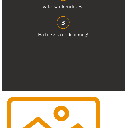
V
á
l
a
ss
z
e
l
r
e
n
d
e
z
é
s
t
3
H
a
t
e
t
s
z
i
k
r
e
n
d
el
d
m
e
g
!