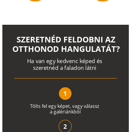
SZERETNÉD FELDOBNI AZ
OTTHONOD HANGULATÁT?
H
a
v
a
n
e
g
y
k
e
d
v
e
n
c
k
é
p
e
d
é
s
s
z
e
r
e
t
n
é
d a
f
a
l
a
d
o
n
l
á
t
n
i
1
T
ö
l
t
s
f
e
l
e
g
y
k
é
pe
t
,
v
a
g
y
v
á
l
a
ss
z
a
g
a
lé
r
i
án
k
b
ó
l
2