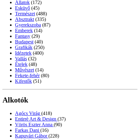
Állatok
(172)
Esküvő
(45)
Természet
(488)
Absztrakt
(335)
Gyerekszoba
(87)
Emberek
(14)
Fantasy
(29)
Budapest
(40)
Grafikák
(250)
Idézetek
(400)
Vallás
(32)
Ételek
(48)
Művészet
(14)
Fekete-fehér
(80)
Kifestők
(51)
Alkotók
Agócs Virág
(418)
Entirrè Art & Design
(37)
Vörös Eszter Anna
(90)
Farkas Dani
(16)
Kapuvári Gábor
(228)