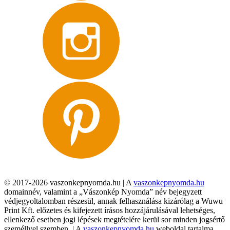
© 2017-2026 vaszonkepnyomda.hu | A
vaszonkepnyomda.hu
domainnév, valamint a „Vászonkép Nyomda” név bejegyzett
védjegyoltalomban részesül, annak felhasználása kizárólag a Wuwu
Print Kft. előzetes és kifejezett írásos hozzájárulásával lehetséges,
ellenkező esetben jogi lépések megtételére kerül sor minden jogsértő
személlyel szemben. | A
vaszonkepnyomda.hu
weboldal tartalma