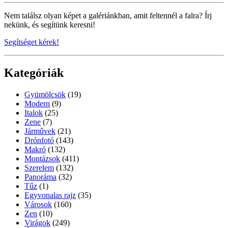
Nem találsz olyan képet a galériánkban, amit feltennél a falra? Írj
nekünk, és segítünk keresni!
Segítséget kérek!
Kategóriák
Gyümölcsök
(19)
Modern
(9)
Italok
(25)
Zene
(7)
Járművek
(21)
Drónfotó
(143)
Makró
(132)
Montázsok
(411)
Szerelem
(132)
Panoráma
(32)
Tűz
(1)
Egyvonalas rajz
(35)
Városok
(160)
Zen
(10)
Virágok
(249)