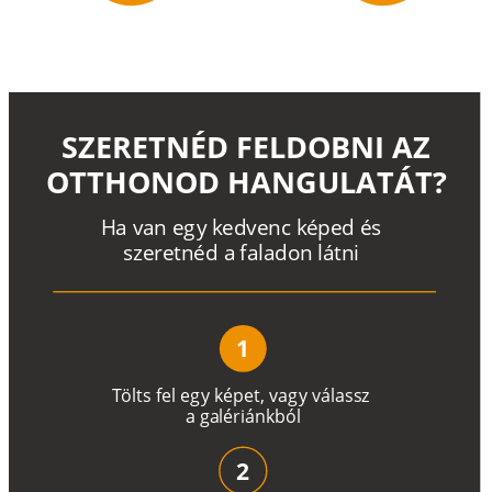
SZERETNÉD FELDOBNI AZ
OTTHONOD HANGULATÁT?
H
a
v
a
n
e
g
y
k
e
d
v
e
n
c
k
é
p
e
d
é
s
s
z
e
r
e
t
n
é
d a
f
a
l
a
d
o
n
l
á
t
n
i
1
T
ö
l
t
s
f
e
l
e
g
y
k
é
pe
t
,
v
a
g
y
v
á
l
a
ss
z
a
g
a
lé
r
i
án
k
b
ó
l
2