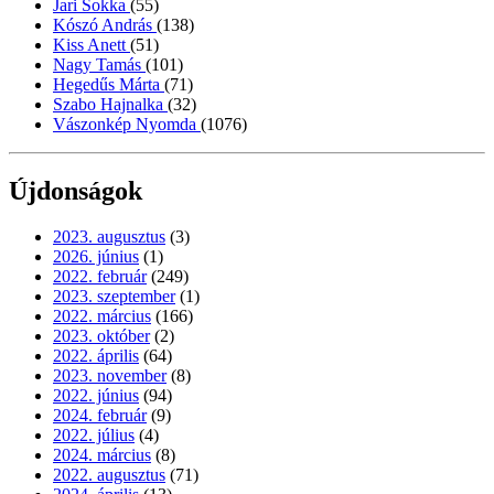
Jari Sokka
(55)
Kószó András
(138)
Kiss Anett
(51)
Nagy Tamás
(101)
Hegedűs Márta
(71)
Szabo Hajnalka
(32)
Vászonkép Nyomda
(1076)
Újdonságok
2023. augusztus
(3)
2026. június
(1)
2022. február
(249)
2023. szeptember
(1)
2022. március
(166)
2023. október
(2)
2022. április
(64)
2023. november
(8)
2022. június
(94)
2024. február
(9)
2022. július
(4)
2024. március
(8)
2022. augusztus
(71)