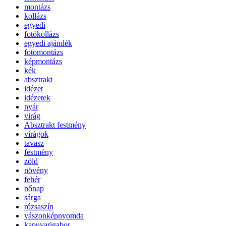
montázs
kollázs
egyedi
fotókollázs
egyedi ajándék
fotomontázs
képmontázs
kék
absztrakt
idézet
idézetek
nyár
virág
Absztrakt festmény
virágok
tavasz
festmény
zöld
növény
fehér
nőnap
sárga
rózsaszín
vászonképnyomda
kapuvarigabor