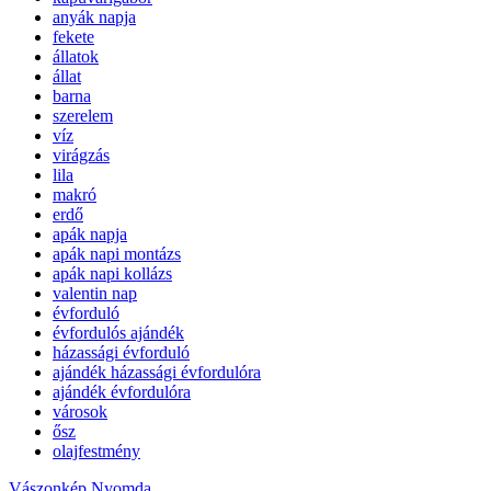
anyák napja
fekete
állatok
állat
barna
szerelem
víz
virágzás
lila
makró
erdő
apák napja
apák napi montázs
apák napi kollázs
valentin nap
évforduló
évfordulós ajándék
házassági évforduló
ajándék házassági évfordulóra
ajándék évfordulóra
városok
ősz
olajfestmény
Vászonkép Nyomda