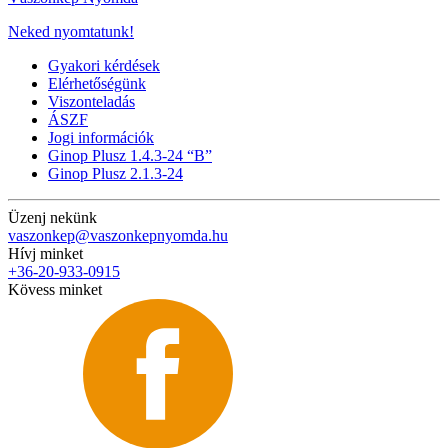
Neked nyomtatunk!
Gyakori kérdések
Elérhetőségünk
Viszonteladás
ÁSZF
Jogi információk
Ginop Plusz 1.4.3-24 “B”
Ginop Plusz 2.1.3-24
Üzenj nekünk
vaszonkep@vaszonkepnyomda.hu
Hívj minket
+36-20-933-0915
Kövess minket