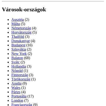
Városok-országok
Ausztria
(2)
Málta
(5)
Németország
(4)
Horvátország
(5)
Thaiföld
(3)
Dunakanyar
(4)
Budapest
(16)
Szlovákia
(2)
New York
(2)
Balaton
(68)
Svájc
(2)
Hollandia
(3)
Nógrád
(1)
Finnország
(3)
Törökország
(1)
Anglia
(9)
Wales
(1)
Párizs
(4)
Portugália
(17)
London
(7)
Franciaország
(9)