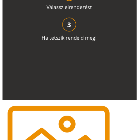
V
á
l
a
ss
z
e
l
r
e
n
d
e
z
é
s
t
3
H
a
t
e
t
s
z
i
k
r
e
n
d
el
d
m
e
g
!