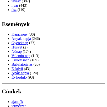
tavasz
(387)
nyár
(443)
ősz
(119)
Események
Karácsony
(30)
Anyák napja
(246)
Gyereknap
(73)
Húsvét
(2)
Nőnap
(174)
Valentin nap
(113)
Születésnap
(109)
Babalátogatás
(20)
Esküvő
(43)
Apák napja
(124)
Évforduló
(93)
Címkék
ajándék
természet