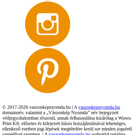
© 2017-2026 vaszonkepnyomda.hu | A
vaszonkepnyomda.hu
domainnév, valamint a „Vászonkép Nyomda” név bejegyzett
védjegyoltalomban részesül, annak felhasználása kizárólag a Wuwu
Print Kft. előzetes és kifejezett írásos hozzájárulásával lehetséges,
ellenkező esetben jogi lépések megtételére kerül sor minden jogsértő
személlyel szemben. | A
vaszonkepnyomda.hu
weboldal tartalma