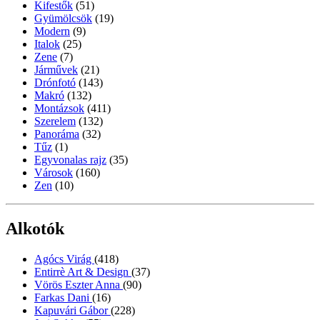
Kifestők
(51)
Gyümölcsök
(19)
Modern
(9)
Italok
(25)
Zene
(7)
Járművek
(21)
Drónfotó
(143)
Makró
(132)
Montázsok
(411)
Szerelem
(132)
Panoráma
(32)
Tűz
(1)
Egyvonalas rajz
(35)
Városok
(160)
Zen
(10)
Alkotók
Agócs Virág
(418)
Entirrè Art & Design
(37)
Vörös Eszter Anna
(90)
Farkas Dani
(16)
Kapuvári Gábor
(228)