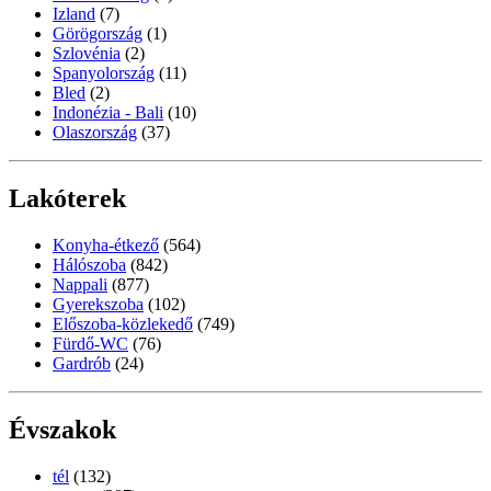
Izland
(7)
Görögország
(1)
Szlovénia
(2)
Spanyolország
(11)
Bled
(2)
Indonézia - Bali
(10)
Olaszország
(37)
Lakóterek
Konyha-étkező
(564)
Hálószoba
(842)
Nappali
(877)
Gyerekszoba
(102)
Előszoba-közlekedő
(749)
Fürdő-WC
(76)
Gardrób
(24)
Évszakok
tél
(132)