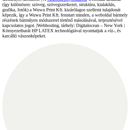
(így különösen: szöveg, szövegszerkezet, struktúra, kialakítás,
grafika, fotók) a Wuwu Print Kft. kizárólagos szellemi tulajdonát
képezik, így a Wuwu Print Kft. fenntart minden, a weboldal bármely
részének bármilyen módszerrel történő másolásával, terjesztésével
kapcsolatos jogot. |Webhosting, tárhely: Digitalocean – New York |
Környezetbarát HP LATEX technológiával nyomtatjuk a víz-, és
karcálló vászonképeket.