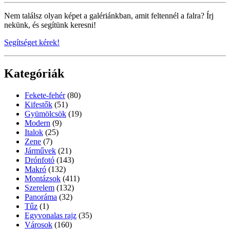
Nem találsz olyan képet a galériánkban, amit feltennél a falra? Írj
nekünk, és segítünk keresni!
Segítséget kérek!
Kategóriák
Fekete-fehér
(80)
Kifestők
(51)
Gyümölcsök
(19)
Modern
(9)
Italok
(25)
Zene
(7)
Járművek
(21)
Drónfotó
(143)
Makró
(132)
Montázsok
(411)
Szerelem
(132)
Panoráma
(32)
Tűz
(1)
Egyvonalas rajz
(35)
Városok
(160)