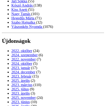
Jari Sokka
(55)
Kószó András
(138)
Kiss Anett
(51)
Nagy Tamás
(101)
Hegedűs Márta
(71)
Szabo Hajnalka
(32)
Vászonkép Nyomda
(1076)
Újdonságok
2022. október
(24)
2024. szeptember
(6)
2022. november
(7)
2024. október
(5)
2023. január
(17)
2024. december
(7)
2023. február
(15)
2025. április
(2)
2023. március
(110)
2025. július
(9)
2023. április
(3)
2025. november
(24)
2023. június
(10)