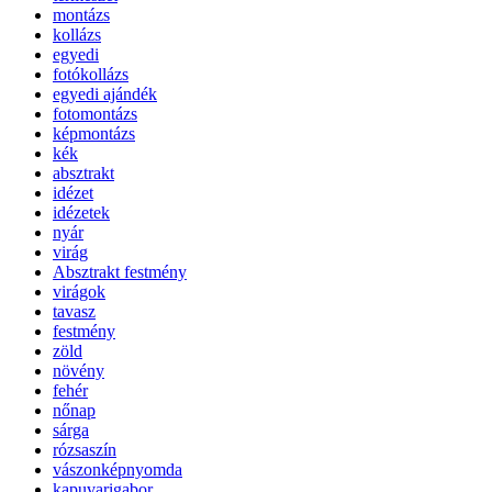
montázs
kollázs
egyedi
fotókollázs
egyedi ajándék
fotomontázs
képmontázs
kék
absztrakt
idézet
idézetek
nyár
virág
Absztrakt festmény
virágok
tavasz
festmény
zöld
növény
fehér
nőnap
sárga
rózsaszín
vászonképnyomda
kapuvarigabor