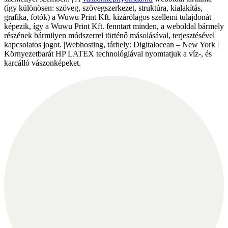
(így különösen: szöveg, szövegszerkezet, struktúra, kialakítás,
grafika, fotók) a Wuwu Print Kft. kizárólagos szellemi tulajdonát
képezik, így a Wuwu Print Kft. fenntart minden, a weboldal bármely
részének bármilyen módszerrel történő másolásával, terjesztésével
kapcsolatos jogot. |Webhosting, tárhely: Digitalocean – New York |
Környezetbarát HP LATEX technológiával nyomtatjuk a víz-, és
karcálló vászonképeket.