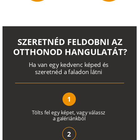
SZERETNÉD FELDOBNI AZ
OTTHONOD HANGULATÁT?
H
a
v
a
n
e
g
y
k
e
d
v
e
n
c
k
é
p
e
d
é
s
s
z
e
r
e
t
n
é
d a
f
a
l
a
d
o
n
l
á
t
n
i
1
T
ö
l
t
s
f
e
l
e
g
y
k
é
pe
t
,
v
a
g
y
v
á
l
a
ss
z
a
g
a
lé
r
i
án
k
b
ó
l
2