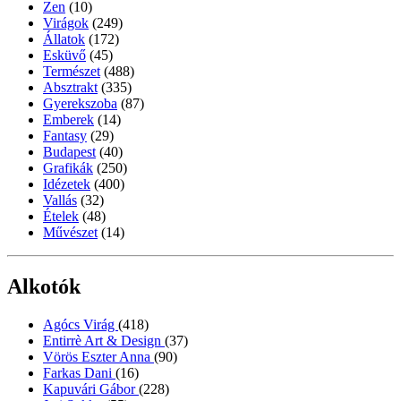
Zen
(10)
Virágok
(249)
Állatok
(172)
Esküvő
(45)
Természet
(488)
Absztrakt
(335)
Gyerekszoba
(87)
Emberek
(14)
Fantasy
(29)
Budapest
(40)
Grafikák
(250)
Idézetek
(400)
Vallás
(32)
Ételek
(48)
Művészet
(14)
Alkotók
Agócs Virág
(418)
Entirrè Art & Design
(37)
Vörös Eszter Anna
(90)
Farkas Dani
(16)
Kapuvári Gábor
(228)