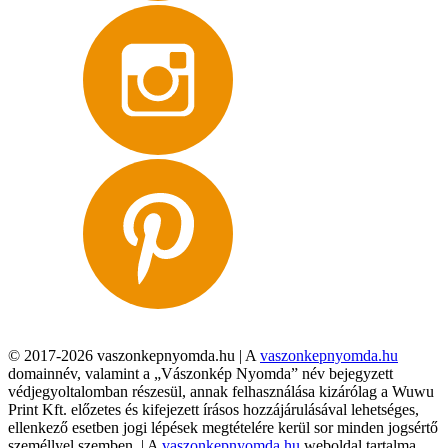
© 2017-2026 vaszonkepnyomda.hu | A
vaszonkepnyomda.hu
domainnév, valamint a „Vászonkép Nyomda” név bejegyzett
védjegyoltalomban részesül, annak felhasználása kizárólag a Wuwu
Print Kft. előzetes és kifejezett írásos hozzájárulásával lehetséges,
ellenkező esetben jogi lépések megtételére kerül sor minden jogsértő
személlyel szemben. | A
vaszonkepnyomda.hu
weboldal tartalma