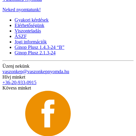
Neked nyomtatunk!
Gyakori kérdések
Elérhetőségünk
Viszonteladás
ÁSZF
Jogi információk
Ginop Plusz 1.4.3-24 “B”
Ginop Plusz 2.1.3-24
Üzenj nekünk
vaszonkep@vaszonkepnyomda.hu
Hívj minket
+36-20-933-0915
Kövess minket