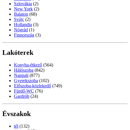
Szlovákia
(2)
New York
(2)
Balaton
(68)
Svájc
(2)
Hollandia
(3)
Nógrád
(1)
Finnország
(3)
Lakóterek
Konyha-étkező
(564)
Hálószoba
(842)
Nappali
(877)
Gyerekszoba
(102)
Előszoba-közlekedő
(749)
Fürdő-WC
(76)
Gardrób
(24)
Évszakok
tél
(132)