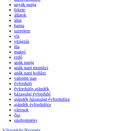
anyák napja
fekete
állatok
állat
barna
szerelem
víz
virágzás
lila
makró
erdő
apák napja
apák napi montázs
apák napi kollázs
valentin nap
évforduló
évfordulós ajándék
házassági évforduló
ajándék házassági évfordulóra
ajándék évfordulóra
városok
ősz
olajfestmény
Vászonkép Nyomda