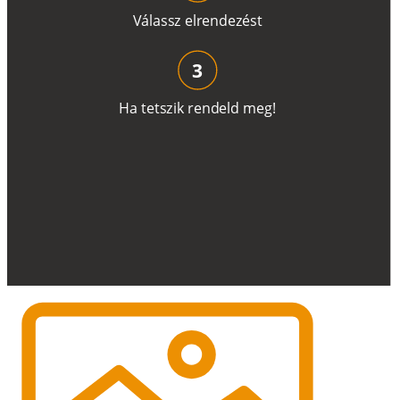
V
á
l
a
ss
z
e
l
r
e
n
d
e
z
é
s
t
3
H
a
t
e
t
s
z
i
k
r
e
n
d
el
d
m
e
g
!