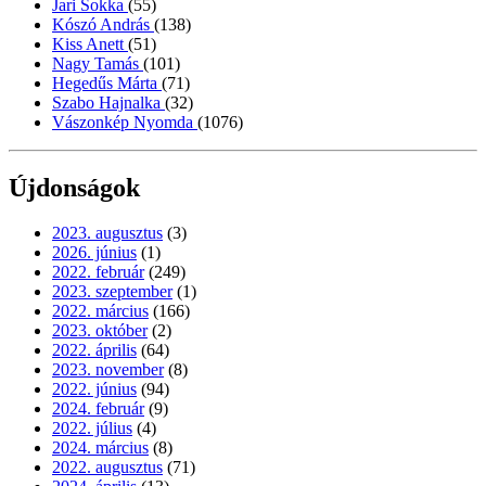
Jari Sokka
(55)
Kószó András
(138)
Kiss Anett
(51)
Nagy Tamás
(101)
Hegedűs Márta
(71)
Szabo Hajnalka
(32)
Vászonkép Nyomda
(1076)
Újdonságok
2023. augusztus
(3)
2026. június
(1)
2022. február
(249)
2023. szeptember
(1)
2022. március
(166)
2023. október
(2)
2022. április
(64)
2023. november
(8)
2022. június
(94)
2024. február
(9)
2022. július
(4)
2024. március
(8)
2022. augusztus
(71)