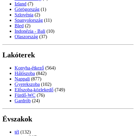
Izland
(7)
Görögország
(1)
Szlovénia
(2)
Spanyolország
(11)
Bled
(2)
Indonézia - Bali
(10)
Olaszország
(37)
Lakóterek
Konyha-étkező
(564)
Hálószoba
(842)
Nappali
(877)
Gyerekszoba
(102)
Előszoba-közlekedő
(749)
Fürdő-WC
(76)
Gardrób
(24)
Évszakok
tél
(132)