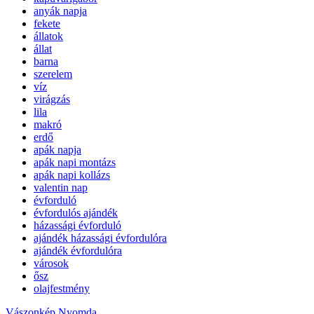
anyák napja
fekete
állatok
állat
barna
szerelem
víz
virágzás
lila
makró
erdő
apák napja
apák napi montázs
apák napi kollázs
valentin nap
évforduló
évfordulós ajándék
házassági évforduló
ajándék házassági évfordulóra
ajándék évfordulóra
városok
ősz
olajfestmény
Vászonkép Nyomda