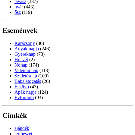
tavasz
(387)
nyár
(443)
ősz
(119)
Események
Karácsony
(30)
Anyák napja
(246)
Gyereknap
(73)
Húsvét
(2)
Nőnap
(174)
Valentin nap
(113)
Születésnap
(109)
Babalátogatás
(20)
Esküvő
(43)
Apák napja
(124)
Évforduló
(93)
Címkék
ajándék
természet