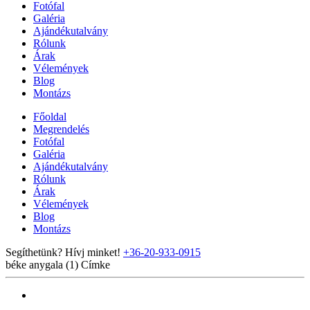
Fotófal
Galéria
Ajándékutalvány
Rólunk
Árak
Vélemények
Blog
Montázs
Főoldal
Megrendelés
Fotófal
Galéria
Ajándékutalvány
Rólunk
Árak
Vélemények
Blog
Montázs
Segíthetünk? Hívj minket!
+36-20-933-0915
béke anygala (1)
Címke