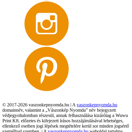
© 2017-2026 vaszonkepnyomda.hu | A
vaszonkepnyomda.hu
domainnév, valamint a „Vászonkép Nyomda” név bejegyzett
védjegyoltalomban részesül, annak felhasználása kizárólag a Wuwu
Print Kft. előzetes és kifejezett írásos hozzájárulásával lehetséges,
ellenkező esetben jogi lépések megtételére kerül sor minden jogsértő
személlyel szemben. | A
vaszonkepnyomda.hu
weboldal tartalma