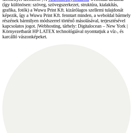
(így különösen: szöveg, szövegszerkezet, struktúra, kialakítás,
grafika, fotók) a Wuwu Print Kft. kizárólagos szellemi tulajdonát
képezik, így a Wuwu Print Kft. fenntart minden, a weboldal bármely
részének bármilyen módszerrel történő másolásával, terjesztésével
kapcsolatos jogot. |Webhosting, tárhely: Digitalocean – New York |
Környezetbarát HP LATEX technológiával nyomtatjuk a víz-, és
karcálló vászonképeket.