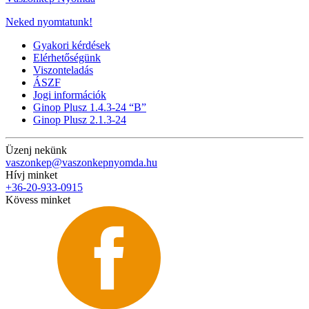
Neked nyomtatunk!
Gyakori kérdések
Elérhetőségünk
Viszonteladás
ÁSZF
Jogi információk
Ginop Plusz 1.4.3-24 “B”
Ginop Plusz 2.1.3-24
Üzenj nekünk
vaszonkep@vaszonkepnyomda.hu
Hívj minket
+36-20-933-0915
Kövess minket