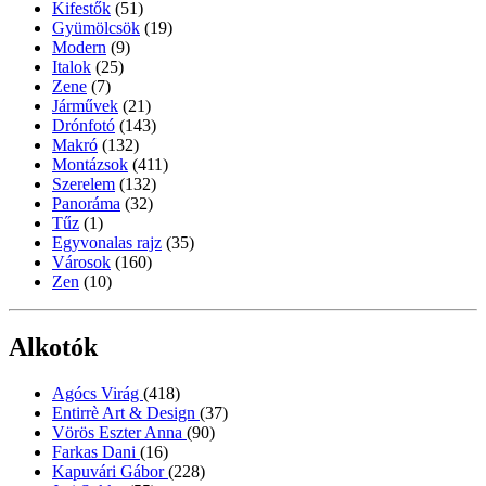
Kifestők
(51)
Gyümölcsök
(19)
Modern
(9)
Italok
(25)
Zene
(7)
Járművek
(21)
Drónfotó
(143)
Makró
(132)
Montázsok
(411)
Szerelem
(132)
Panoráma
(32)
Tűz
(1)
Egyvonalas rajz
(35)
Városok
(160)
Zen
(10)
Alkotók
Agócs Virág
(418)
Entirrè Art & Design
(37)
Vörös Eszter Anna
(90)
Farkas Dani
(16)
Kapuvári Gábor
(228)