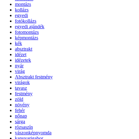
montázs
kollázs
egyedi
fotókollázs
egyedi ajándék
fotomontázs
képmontázs
kék
absztrakt
idézet
idézetek
nyár
virág
Absztrakt festmény
virágok
tavasz
festmény
zöld
növény
fehér
nőnap
sárga
rózsaszín
vászonképnyomda
kapuvarigabor