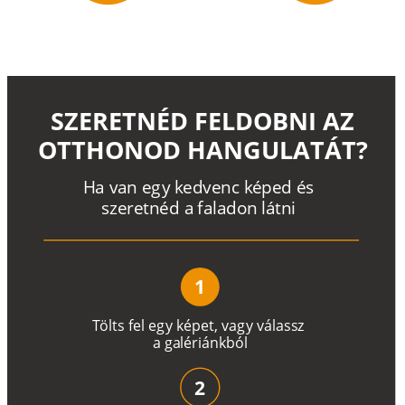
SZERETNÉD FELDOBNI AZ
OTTHONOD HANGULATÁT?
H
a
v
a
n
e
g
y
k
e
d
v
e
n
c
k
é
p
e
d
é
s
s
z
e
r
e
t
n
é
d a
f
a
l
a
d
o
n
l
á
t
n
i
1
T
ö
l
t
s
f
e
l
e
g
y
k
é
pe
t
,
v
a
g
y
v
á
l
a
ss
z
a
g
a
lé
r
i
án
k
b
ó
l
2