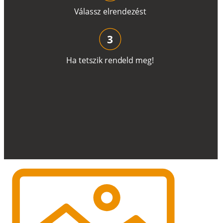
V
á
l
a
ss
z
e
l
r
e
n
d
e
z
é
s
t
3
H
a
t
e
t
s
z
i
k
r
e
n
d
el
d
m
e
g
!