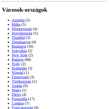
Városok-országok
Ausztria
(2)
Málta
(5)
Németország
(4)
Horvátország
(5)
Thaiföld
(3)
Dunakanyar
(4)
Budapest
(16)
Szlovákia
(2)
New York
(2)
Balaton
(68)
Svájc
(2)
Hollandia
(3)
Nógrád
(1)
Finnország
(3)
Törökország
(1)
Anglia
(9)
Wales
(1)
Párizs
(4)
Portugália
(17)
London
(7)
Franciaország
(9)