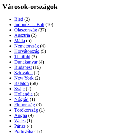
Városok-országok
Bled
(2)
Indonézia - Bali
(10)
Olaszország
(37)
Ausztria
(2)
Málta
(5)
Németország
(4)
Horvátország
(5)
Thaiföld
(3)
Dunakanyar
(4)
Budapest
(16)
Szlovákia
(2)
New York
(2)
Balaton
(68)
Svájc
(2)
Hollandia
(3)
Nógrád
(1)
Finnország
(3)
Törökország
(1)
Anglia
(9)
Wales
(1)
Párizs
(4)
Portugália
(17)