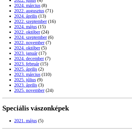
2022. július
(4)
2024. március
(8)
2022. augusztus
(71)
2024. április
(13)
2022. szeptember
(16)
2024. május
(15)
2022. október
(24)
2024. szeptember
(6)
2022. november
(7)
2024. október
(5)
2023. január
(17)
2024. december
(7)
2023. február
(15)
2025. április
(2)
2023. március
(110)
2025. július
(9)
2023. április
(3)
2025. november
(24)
Speciális vászonképek
2021. május
(5)