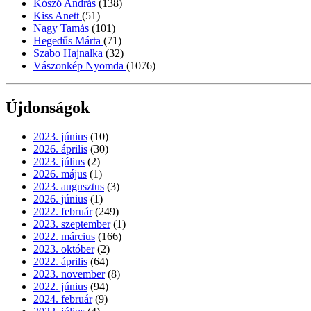
Kószó András
(138)
Kiss Anett
(51)
Nagy Tamás
(101)
Hegedűs Márta
(71)
Szabo Hajnalka
(32)
Vászonkép Nyomda
(1076)
Újdonságok
2023. június
(10)
2026. április
(30)
2023. július
(2)
2026. május
(1)
2023. augusztus
(3)
2026. június
(1)
2022. február
(249)
2023. szeptember
(1)
2022. március
(166)
2023. október
(2)
2022. április
(64)
2023. november
(8)
2022. június
(94)
2024. február
(9)