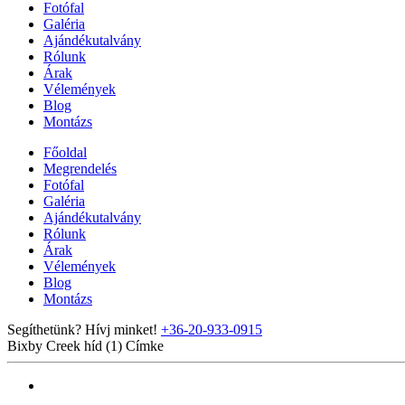
Fotófal
Galéria
Ajándékutalvány
Rólunk
Árak
Vélemények
Blog
Montázs
Főoldal
Megrendelés
Fotófal
Galéria
Ajándékutalvány
Rólunk
Árak
Vélemények
Blog
Montázs
Segíthetünk? Hívj minket!
+36-20-933-0915
Bixby Creek híd (1)
Címke