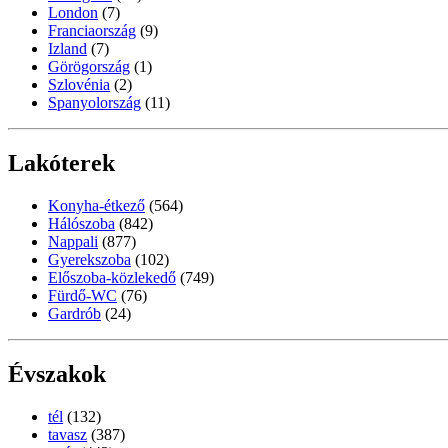
London
(7)
Franciaország
(9)
Izland
(7)
Görögország
(1)
Szlovénia
(2)
Spanyolország
(11)
Lakóterek
Konyha-étkező
(564)
Hálószoba
(842)
Nappali
(877)
Gyerekszoba
(102)
Előszoba-közlekedő
(749)
Fürdő-WC
(76)
Gardrób
(24)
Évszakok
tél
(132)
tavasz
(387)