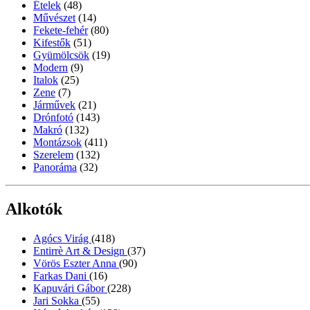
Ételek
(48)
Művészet
(14)
Fekete-fehér
(80)
Kifestők
(51)
Gyümölcsök
(19)
Modern
(9)
Italok
(25)
Zene
(7)
Járművek
(21)
Drónfotó
(143)
Makró
(132)
Montázsok
(411)
Szerelem
(132)
Panoráma
(32)
Alkotók
Agócs Virág
(418)
Entirrè Art & Design
(37)
Vörös Eszter Anna
(90)
Farkas Dani
(16)
Kapuvári Gábor
(228)
Jari Sokka
(55)