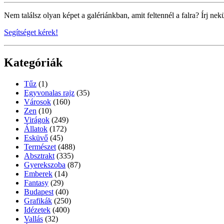
Nem találsz olyan képet a galériánkban, amit feltennél a falra? Írj nek
Segítséget kérek!
Kategóriák
Tűz
(1)
Egyvonalas rajz
(35)
Városok
(160)
Zen
(10)
Virágok
(249)
Állatok
(172)
Esküvő
(45)
Természet
(488)
Absztrakt
(335)
Gyerekszoba
(87)
Emberek
(14)
Fantasy
(29)
Budapest
(40)
Grafikák
(250)
Idézetek
(400)
Vallás
(32)