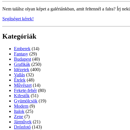
Nem találsz olyan képet a galériánkban, amit feltennél a falra? Írj nek
Segítséget kérek!
Kategóriák
Emberek
(14)
Fantasy
(29)
Budapest
(40)
Grafikák
(250)
Idézetek
(400)
Vallás
(32)
Ételek
(48)
Művészet
(14)
Fekete-fehér
(80)
Kifestők
(51)
Gyümölcsök
(19)
Modern
(9)
Italok
(25)
Zene
(7)
Járművek
(21)
Drónfotó
(143)