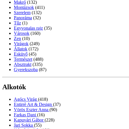
Makró
(132)
Montázsok
(411)
Szerelem
(132)
Panoráma
(32)
Tűz
(1)
Egyvonalas rajz
(35)
Városok
(160)
Zen
(10)
Virágok
(249)
Állatok
(172)
Esküvő
(45)
Természet
(488)
Absztrakt
(335)
Gyerekszoba
(87)
Alkotók
Agócs Virág
(418)
Entirrè Art & Design
(37)
Vörös Eszter Anna
(90)
Farkas Dani
(16)
Kapuvári Gábor
(228)
Jari Sokka
(55)