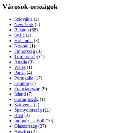
Városok-országok
Szlovákia
(2)
New York
(2)
Balaton
(68)
Svájc
(2)
Hollandia
(3)
Nógrád
(1)
Finnország
(3)
Törökország
(1)
Anglia
(9)
Wales
(1)
Párizs
(4)
Portugália
(17)
London
(7)
Franciaország
(9)
Izland
(7)
Görögország
(1)
Szlovénia
(2)
Spanyolország
(11)
Bled
(2)
Indonézia - Bali
(10)
Olaszország
(37)
Ausztria
(2)