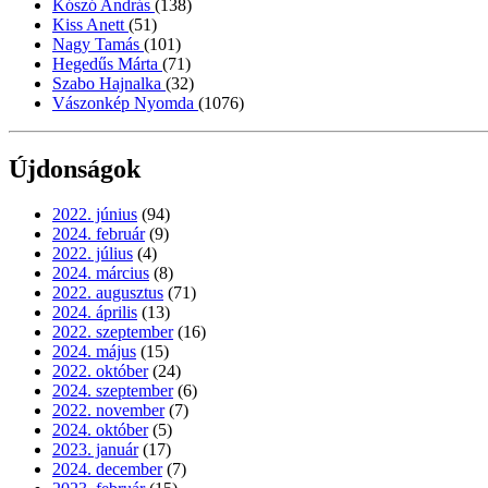
Kószó András
(138)
Kiss Anett
(51)
Nagy Tamás
(101)
Hegedűs Márta
(71)
Szabo Hajnalka
(32)
Vászonkép Nyomda
(1076)
Újdonságok
2022. június
(94)
2024. február
(9)
2022. július
(4)
2024. március
(8)
2022. augusztus
(71)
2024. április
(13)
2022. szeptember
(16)
2024. május
(15)
2022. október
(24)
2024. szeptember
(6)
2022. november
(7)
2024. október
(5)
2023. január
(17)
2024. december
(7)