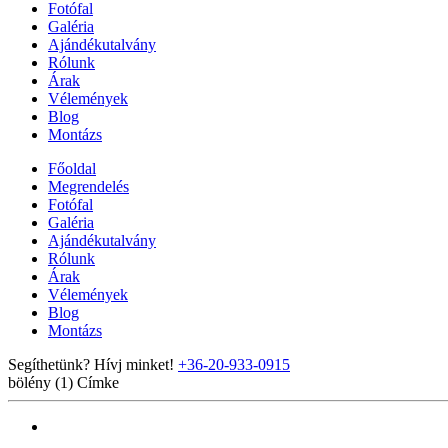
Fotófal
Galéria
Ajándékutalvány
Rólunk
Árak
Vélemények
Blog
Montázs
Főoldal
Megrendelés
Fotófal
Galéria
Ajándékutalvány
Rólunk
Árak
Vélemények
Blog
Montázs
Segíthetünk? Hívj minket!
+36-20-933-0915
bölény (1)
Címke