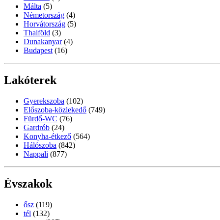
Málta
(5)
Németország
(4)
Horvátország
(5)
Thaiföld
(3)
Dunakanyar
(4)
Budapest
(16)
Lakóterek
Gyerekszoba
(102)
Előszoba-közlekedő
(749)
Fürdő-WC
(76)
Gardrób
(24)
Konyha-étkező
(564)
Hálószoba
(842)
Nappali
(877)
Évszakok
ősz
(119)
tél
(132)