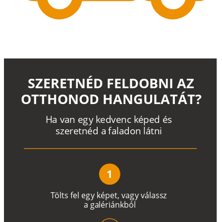
SZERETNÉD FELDOBNI AZ
OTTHONOD HANGULATÁT?
H
a
v
a
n
e
g
y
k
e
d
v
e
n
c
k
é
p
e
d
é
s
s
z
e
r
e
t
n
é
d a
f
a
l
a
d
o
n
l
á
t
n
i
1
T
ö
l
t
s
f
e
l
e
g
y
k
é
pe
t
,
v
a
g
y
v
á
l
a
ss
z
a
g
a
lé
r
i
án
k
b
ó
l