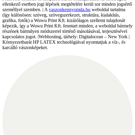
ellenkező esetben jogi lépések megtételére kerül sor minden jogsértő
személlyel szemben. | A
vaszonkepnyomda.hu
weboldal tartalma
(így különösen: szöveg, szövegszerkezet, struktúra, kialakítás,
grafika, fotók) a Wuwu Print Kft. kizárólagos szellemi tulajdonát
képezik, így a Wuwu Print Kft. fenntart minden, a weboldal bármely
részének bármilyen módszerrel történő másolásával, terjesztésével
kapcsolatos jogot. |Webhosting, tárhely: Digitalocean – New York |
Környezetbarát HP LATEX technológiával nyomtatjuk a víz-, és
karcálló vászonképeket.