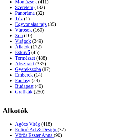
Montázsok
(411)
Szerelem
(132)
Panoráma
(32)
Tűz
(1)
Egyvonalas rajz
(35)
Városok
(160)
Zen
(10)
Virágok
(249)
Állatok
(172)
Esküvő
(45)
Természet
(488)
Absztrakt
(335)
Gyerekszoba
(87)
Emberek
(14)
Fantasy
(29)
Budapest
(40)
Grafikák
(250)
Alkotók
Agócs Virág
(418)
Entirrè Art & Design
(37)
Vörös Eszter Anna
(90)