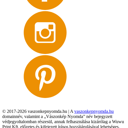
© 2017-2026 vaszonkepnyomda.hu | A
vaszonkepnyomda.hu
domainnév, valamint a „Vászonkép Nyomda” név bejegyzett
védjegyoltalomban részesül, annak felhasználása kizárólag a Wuwu
Print Kft. előzetes és kifejezett írásos hozzájárulásával lehetséges,