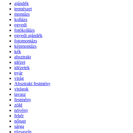
ajándék
természet
montázs
kollázs
egyedi
fotókollázs
egyedi ajándék
fotomontázs
képmontázs
kék
absztrakt
idézet
idézetek
nyár
virág
Absztrakt festmény
virágok
tavasz
festmény
zöld
növény
fehér
nőnap
sárga
rózsaszín