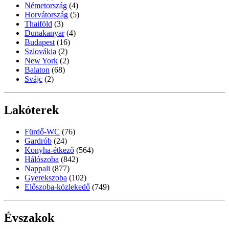
Németország
(4)
Horvátország
(5)
Thaiföld
(3)
Dunakanyar
(4)
Budapest
(16)
Szlovákia
(2)
New York
(2)
Balaton
(68)
Svájc
(2)
Lakóterek
Fürdő-WC
(76)
Gardrób
(24)
Konyha-étkező
(564)
Hálószoba
(842)
Nappali
(877)
Gyerekszoba
(102)
Előszoba-közlekedő
(749)
Évszakok