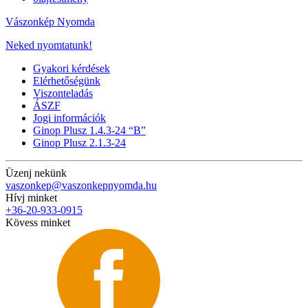
Vászonkép Nyomda
Neked nyomtatunk!
Gyakori kérdések
Elérhetőségünk
Viszonteladás
ÁSZF
Jogi információk
Ginop Plusz 1.4.3-24 “B”
Ginop Plusz 2.1.3-24
Üzenj nekünk
vaszonkep@vaszonkepnyomda.hu
Hívj minket
+36-20-933-0915
Kövess minket