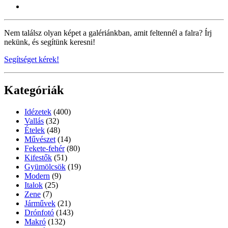
Nem találsz olyan képet a galériánkban, amit feltennél a falra? Írj
nekünk, és segítünk keresni!
Segítséget kérek!
Kategóriák
Idézetek
(400)
Vallás
(32)
Ételek
(48)
Művészet
(14)
Fekete-fehér
(80)
Kifestők
(51)
Gyümölcsök
(19)
Modern
(9)
Italok
(25)
Zene
(7)
Járművek
(21)
Drónfotó
(143)
Makró
(132)