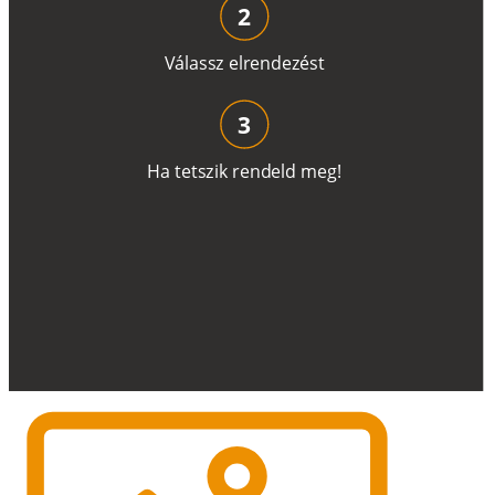
2
V
á
l
a
ss
z
e
l
r
e
n
d
e
z
é
s
t
3
H
a
t
e
t
s
z
i
k
r
e
n
d
el
d
m
e
g
!