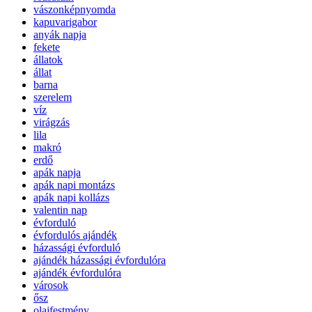
vászonképnyomda
kapuvarigabor
anyák napja
fekete
állatok
állat
barna
szerelem
víz
virágzás
lila
makró
erdő
apák napja
apák napi montázs
apák napi kollázs
valentin nap
évforduló
évfordulós ajándék
házassági évforduló
ajándék házassági évfordulóra
ajándék évfordulóra
városok
ősz
olajfestmény