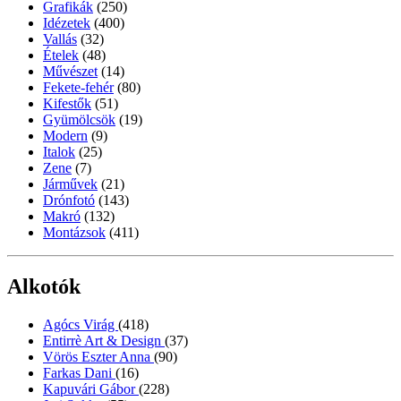
Grafikák
(250)
Idézetek
(400)
Vallás
(32)
Ételek
(48)
Művészet
(14)
Fekete-fehér
(80)
Kifestők
(51)
Gyümölcsök
(19)
Modern
(9)
Italok
(25)
Zene
(7)
Járművek
(21)
Drónfotó
(143)
Makró
(132)
Montázsok
(411)
Alkotók
Agócs Virág
(418)
Entirrè Art & Design
(37)
Vörös Eszter Anna
(90)
Farkas Dani
(16)
Kapuvári Gábor
(228)