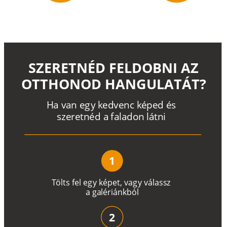
SZERETNÉD FELDOBNI AZ
OTTHONOD HANGULATÁT?
H
a
v
a
n
e
g
y
k
e
d
v
e
n
c
k
é
p
e
d
é
s
s
z
e
r
e
t
n
é
d a
f
a
l
a
d
o
n
l
á
t
n
i
1
T
ö
l
t
s
f
e
l
e
g
y
k
é
pe
t
,
v
a
g
y
v
á
l
a
ss
z
a
g
a
lé
r
i
án
k
b
ó
l
2