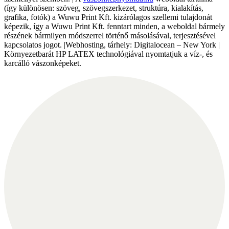
(így különösen: szöveg, szövegszerkezet, struktúra, kialakítás,
grafika, fotók) a Wuwu Print Kft. kizárólagos szellemi tulajdonát
képezik, így a Wuwu Print Kft. fenntart minden, a weboldal bármely
részének bármilyen módszerrel történő másolásával, terjesztésével
kapcsolatos jogot. |Webhosting, tárhely: Digitalocean – New York |
Környezetbarát HP LATEX technológiával nyomtatjuk a víz-, és
karcálló vászonképeket.