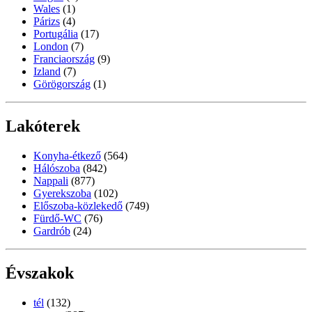
Wales
(1)
Párizs
(4)
Portugália
(17)
London
(7)
Franciaország
(9)
Izland
(7)
Görögország
(1)
Lakóterek
Konyha-étkező
(564)
Hálószoba
(842)
Nappali
(877)
Gyerekszoba
(102)
Előszoba-közlekedő
(749)
Fürdő-WC
(76)
Gardrób
(24)
Évszakok
tél
(132)