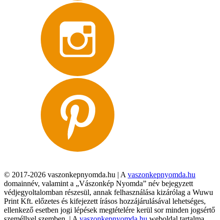
© 2017-2026 vaszonkepnyomda.hu | A
vaszonkepnyomda.hu
domainnév, valamint a „Vászonkép Nyomda” név bejegyzett
védjegyoltalomban részesül, annak felhasználása kizárólag a Wuwu
Print Kft. előzetes és kifejezett írásos hozzájárulásával lehetséges,
ellenkező esetben jogi lépések megtételére kerül sor minden jogsértő
személlyel szemben. | A
vaszonkepnyomda.hu
weboldal tartalma