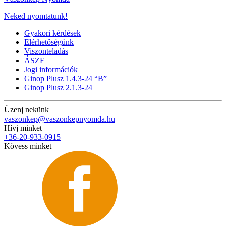
Neked nyomtatunk!
Gyakori kérdések
Elérhetőségünk
Viszonteladás
ÁSZF
Jogi információk
Ginop Plusz 1.4.3-24 “B”
Ginop Plusz 2.1.3-24
Üzenj nekünk
vaszonkep@vaszonkepnyomda.hu
Hívj minket
+36-20-933-0915
Kövess minket