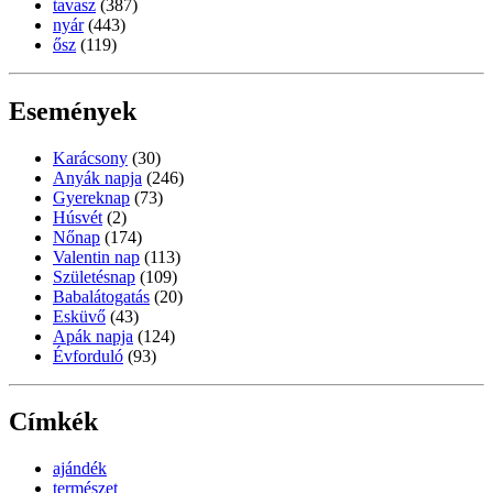
tavasz
(387)
nyár
(443)
ősz
(119)
Események
Karácsony
(30)
Anyák napja
(246)
Gyereknap
(73)
Húsvét
(2)
Nőnap
(174)
Valentin nap
(113)
Születésnap
(109)
Babalátogatás
(20)
Esküvő
(43)
Apák napja
(124)
Évforduló
(93)
Címkék
ajándék
természet