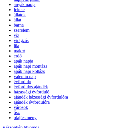
anyák napja
fekete
állatok
állat
barna
szerelem
víz
virágzás
lila
makró
erdő
apák napja
apák napi montázs
apák napi kollázs
valentin nap
évforduló
évfordulós ajándék
házassági évforduló
ajándék házassági évfordulóra
ajándék évfordulóra
városok
ősz
olajfestmény
Vászonkép Nyomda