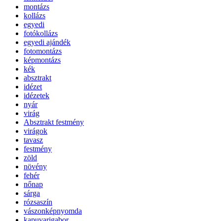
montázs
kollázs
egyedi
fotókollázs
egyedi ajándék
fotomontázs
képmontázs
kék
absztrakt
idézet
idézetek
nyár
virág
Absztrakt festmény
virágok
tavasz
festmény
zöld
növény
fehér
nőnap
sárga
rózsaszín
vászonképnyomda
kapuvarigabor