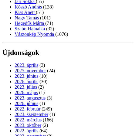
Jari Sokka
(55)
Kószó András
(138)
Kiss Anett
(51)
Nagy Tamás
(101)
Hegedűs Márta
(71)
Szabo Hajnalka
(32)
Vászonkép Nyomda
(1076)
Újdonságok
2023. április
(3)
2025. november
(24)
2023. június
(10)
2026. április
(30)
2023. július
(2)
2026. május
(1)
2023. augusztus
(3)
2026. június
(1)
2022. február
(249)
2023. szeptember
(1)
2022. március
(166)
2023. október
(2)
2022. április
(64)