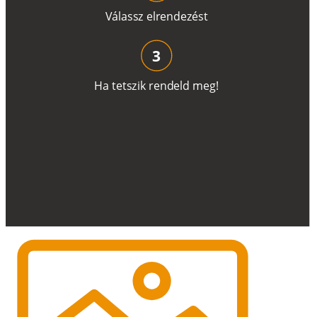
V
á
l
a
ss
z
e
l
r
e
n
d
e
z
é
s
t
3
H
a
t
e
t
s
z
i
k
r
e
n
d
el
d
m
e
g
!