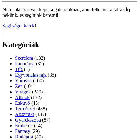
Nem találsz olyan képet a galériánkban, amit feltennél a falra? Írj
nekünk, és segítünk keresni!
Segítséget kérek!
Kategóriák
Szerelem
(132)
Panoráma
(32)
Tűz
(1)
Egyvonalas rajz
(35)
Városok
(160)
Zen
(10)
Virágok
(249)
Állatok
(172)
Esküvő
(45)
Természet
(488)
Absztrakt
(335)
Gyerekszoba
(87)
Emberek
(14)
Fantasy
(29)
Budapest
(40)