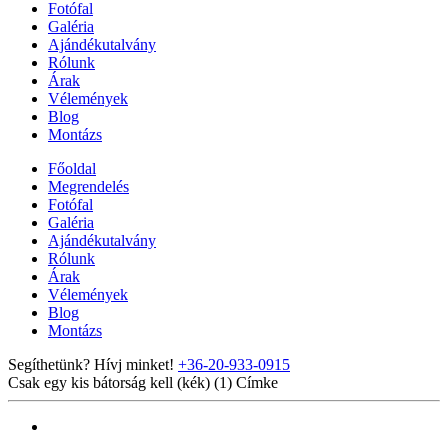
Fotófal
Galéria
Ajándékutalvány
Rólunk
Árak
Vélemények
Blog
Montázs
Főoldal
Megrendelés
Fotófal
Galéria
Ajándékutalvány
Rólunk
Árak
Vélemények
Blog
Montázs
Segíthetünk? Hívj minket!
+36-20-933-0915
Csak egy kis bátorság kell (kék) (1)
Címke