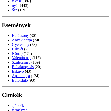
tavasz
(387)
nyár
(443)
ősz
(119)
Események
Karácsony
(30)
Anyák napja
(246)
Gyereknap
(73)
Húsvét
(2)
Nőnap
(174)
Valentin nap
(113)
Születésnap
(109)
Babalátogatás
(20)
Esküvő
(43)
Apák napja
(124)
Évforduló
(93)
Címkék
ajándék
természet