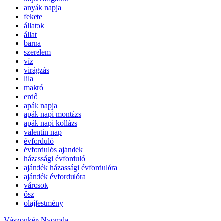
anyák napja
fekete
állatok
állat
barna
szerelem
víz
virágzás
lila
makró
erdő
apák napja
apák napi montázs
apák napi kollázs
valentin nap
évforduló
évfordulós ajándék
házassági évforduló
ajándék házassági évfordulóra
ajándék évfordulóra
városok
ősz
olajfestmény
Vászonkép Nyomda