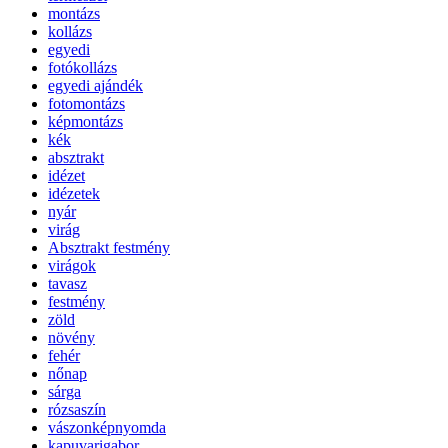
montázs
kollázs
egyedi
fotókollázs
egyedi ajándék
fotomontázs
képmontázs
kék
absztrakt
idézet
idézetek
nyár
virág
Absztrakt festmény
virágok
tavasz
festmény
zöld
növény
fehér
nőnap
sárga
rózsaszín
vászonképnyomda
kapuvarigabor