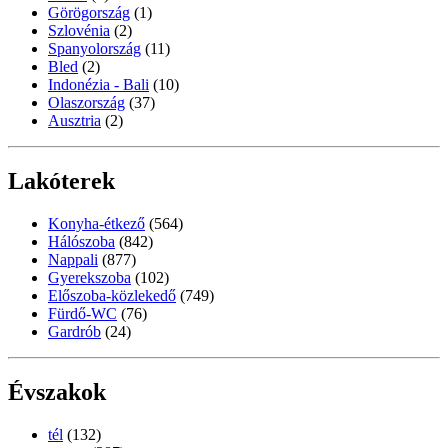
Görögország
(1)
Szlovénia
(2)
Spanyolország
(11)
Bled
(2)
Indonézia - Bali
(10)
Olaszország
(37)
Ausztria
(2)
Lakóterek
Konyha-étkező
(564)
Hálószoba
(842)
Nappali
(877)
Gyerekszoba
(102)
Előszoba-közlekedő
(749)
Fürdő-WC
(76)
Gardrób
(24)
Évszakok
tél
(132)