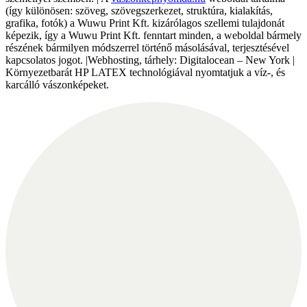
(így különösen: szöveg, szövegszerkezet, struktúra, kialakítás,
grafika, fotók) a Wuwu Print Kft. kizárólagos szellemi tulajdonát
képezik, így a Wuwu Print Kft. fenntart minden, a weboldal bármely
részének bármilyen módszerrel történő másolásával, terjesztésével
kapcsolatos jogot. |Webhosting, tárhely: Digitalocean – New York |
Környezetbarát HP LATEX technológiával nyomtatjuk a víz-, és
karcálló vászonképeket.