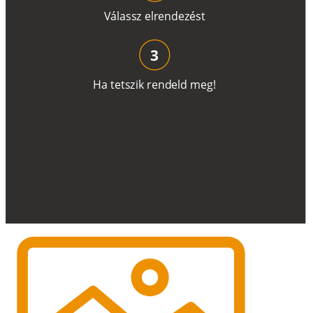
V
á
l
a
ss
z
e
l
r
e
n
d
e
z
é
s
t
3
H
a
t
e
t
s
z
i
k
r
e
n
d
el
d
m
e
g
!