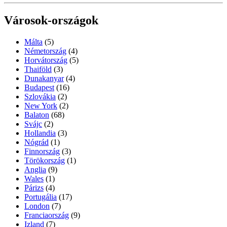
Városok-országok
Málta
(5)
Németország
(4)
Horvátország
(5)
Thaiföld
(3)
Dunakanyar
(4)
Budapest
(16)
Szlovákia
(2)
New York
(2)
Balaton
(68)
Svájc
(2)
Hollandia
(3)
Nógrád
(1)
Finnország
(3)
Törökország
(1)
Anglia
(9)
Wales
(1)
Párizs
(4)
Portugália
(17)
London
(7)
Franciaország
(9)
Izland
(7)