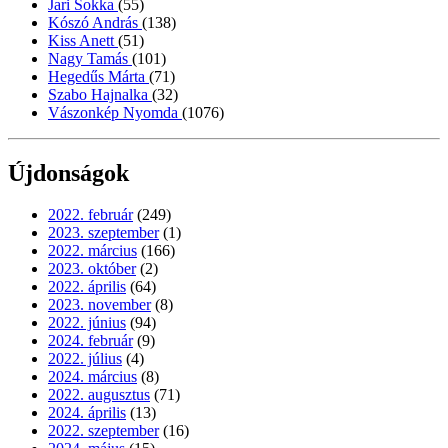
Jari Sokka
(55)
Kószó András
(138)
Kiss Anett
(51)
Nagy Tamás
(101)
Hegedűs Márta
(71)
Szabo Hajnalka
(32)
Vászonkép Nyomda
(1076)
Újdonságok
2022. február
(249)
2023. szeptember
(1)
2022. március
(166)
2023. október
(2)
2022. április
(64)
2023. november
(8)
2022. június
(94)
2024. február
(9)
2022. július
(4)
2024. március
(8)
2022. augusztus
(71)
2024. április
(13)
2022. szeptember
(16)