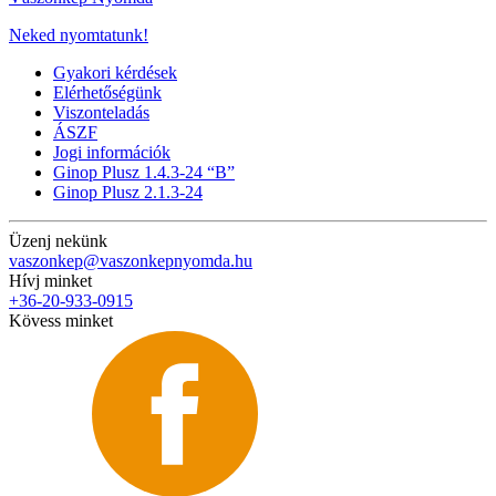
Neked nyomtatunk!
Gyakori kérdések
Elérhetőségünk
Viszonteladás
ÁSZF
Jogi információk
Ginop Plusz 1.4.3-24 “B”
Ginop Plusz 2.1.3-24
Üzenj nekünk
vaszonkep@vaszonkepnyomda.hu
Hívj minket
+36-20-933-0915
Kövess minket