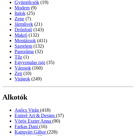
Gyümölcsök
(19)
Modern
(9)
Italok
(25)
Zene
(7)
Járművek
(21)
Drónfotó
(143)
Makró
(132)
Montázsok
(411)
Szerelem
(132)
Panoráma
(32)
Tűz
(1)
Egyvonalas rajz
(35)
Városok
(160)
Zen
(10)
Virágok
(249)
Alkotók
Agócs Virág
(418)
Entirrè Art & Design
(37)
Vörös Eszter Anna
(90)
Farkas Dani
(16)
Kapuvári Gábor
(228)