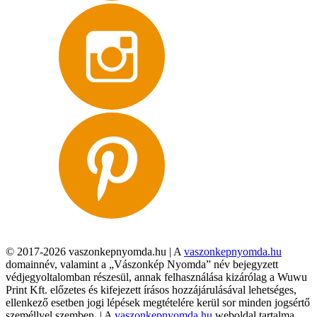
© 2017-2026 vaszonkepnyomda.hu | A
vaszonkepnyomda.hu
domainnév, valamint a „Vászonkép Nyomda” név bejegyzett
védjegyoltalomban részesül, annak felhasználása kizárólag a Wuwu
Print Kft. előzetes és kifejezett írásos hozzájárulásával lehetséges,
ellenkező esetben jogi lépések megtételére kerül sor minden jogsértő
személlyel szemben. | A
vaszonkepnyomda.hu
weboldal tartalma