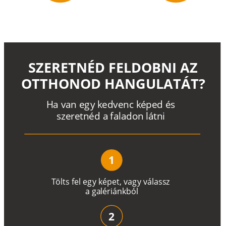
SZERETNÉD FELDOBNI AZ
OTTHONOD HANGULATÁT?
H
a
v
a
n
e
g
y
k
e
d
v
e
n
c
k
é
p
e
d
é
s
s
z
e
r
e
t
n
é
d a
f
a
l
a
d
o
n
l
á
t
n
i
1
T
ö
l
t
s
f
e
l
e
g
y
k
é
pe
t
,
v
a
g
y
v
á
l
a
ss
z
a
g
a
lé
r
i
án
k
b
ó
l
2