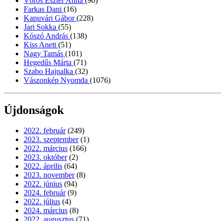
Vörös Eszter Anna
(90)
Farkas Dani
(16)
Kapuvári Gábor
(228)
Jari Sokka
(55)
Kószó András
(138)
Kiss Anett
(51)
Nagy Tamás
(101)
Hegedűs Márta
(71)
Szabo Hajnalka
(32)
Vászonkép Nyomda
(1076)
Újdonságok
2022. február
(249)
2023. szeptember
(1)
2022. március
(166)
2023. október
(2)
2022. április
(64)
2023. november
(8)
2022. június
(94)
2024. február
(9)
2022. július
(4)
2024. március
(8)
2022. augusztus
(71)