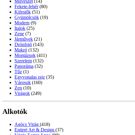
Művészet
(14)
Fekete-fehér
(80)
Kifestők
(51)
Gyümölcsök
(19)
Modern
(9)
Italok
(25)
Zene
(7)
Járművek
(21)
Drónfotó
(143)
Makró
(132)
Montázsok
(411)
Szerelem
(132)
Panoráma
(32)
Tűz
(1)
Egyvonalas rajz
(35)
Városok
(160)
Zen
(10)
Virágok
(249)
Alkotók
Agócs Virág
(418)
Entirrè Art & Design
(37)