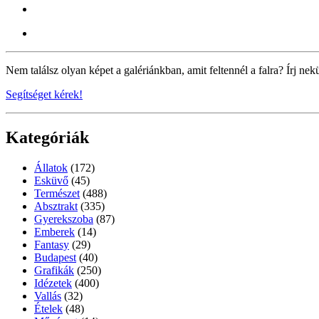
Nem találsz olyan képet a galériánkban, amit feltennél a falra? Írj nek
Segítséget kérek!
Kategóriák
Állatok
(172)
Esküvő
(45)
Természet
(488)
Absztrakt
(335)
Gyerekszoba
(87)
Emberek
(14)
Fantasy
(29)
Budapest
(40)
Grafikák
(250)
Idézetek
(400)
Vallás
(32)
Ételek
(48)