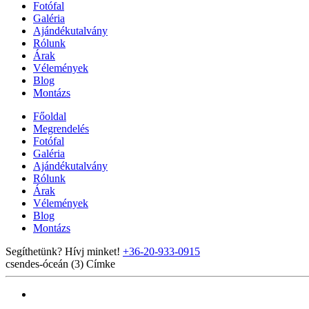
Fotófal
Galéria
Ajándékutalvány
Rólunk
Árak
Vélemények
Blog
Montázs
Főoldal
Megrendelés
Fotófal
Galéria
Ajándékutalvány
Rólunk
Árak
Vélemények
Blog
Montázs
Segíthetünk? Hívj minket!
+36-20-933-0915
csendes-óceán (3)
Címke