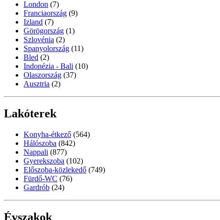
London
(7)
Franciaország
(9)
Izland
(7)
Görögország
(1)
Szlovénia
(2)
Spanyolország
(11)
Bled
(2)
Indonézia - Bali
(10)
Olaszország
(37)
Ausztria
(2)
Lakóterek
Konyha-étkező
(564)
Hálószoba
(842)
Nappali
(877)
Gyerekszoba
(102)
Előszoba-közlekedő
(749)
Fürdő-WC
(76)
Gardrób
(24)
Évszakok