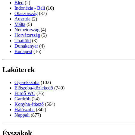
Bled
(2)
Indonézia - Bali
(10)
Olaszország
(37)
Ausztria
(2)
Málta
(5)
Németország
(4)
Horvátország
(5)
Thaiföld
(3)
Dunakanyar
(4)
Budapest
(16)
Lakóterek
Gyerekszoba
(102)
Előszoba-közlekedő
(749)
Fürdő-WC
(76)
Gardrób
(24)
Konyha-étkező
(564)
Hálószoba
(842)
Nappali
(877)
Évszakok