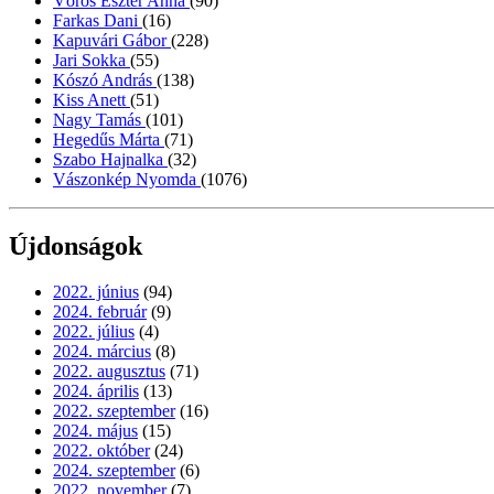
Vörös Eszter Anna
(90)
Farkas Dani
(16)
Kapuvári Gábor
(228)
Jari Sokka
(55)
Kószó András
(138)
Kiss Anett
(51)
Nagy Tamás
(101)
Hegedűs Márta
(71)
Szabo Hajnalka
(32)
Vászonkép Nyomda
(1076)
Újdonságok
2022. június
(94)
2024. február
(9)
2022. július
(4)
2024. március
(8)
2022. augusztus
(71)
2024. április
(13)
2022. szeptember
(16)
2024. május
(15)
2022. október
(24)
2024. szeptember
(6)
2022. november
(7)