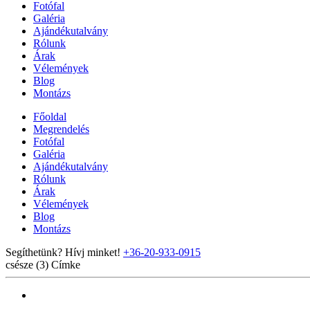
Fotófal
Galéria
Ajándékutalvány
Rólunk
Árak
Vélemények
Blog
Montázs
Főoldal
Megrendelés
Fotófal
Galéria
Ajándékutalvány
Rólunk
Árak
Vélemények
Blog
Montázs
Segíthetünk? Hívj minket!
+36-20-933-0915
csésze (3)
Címke