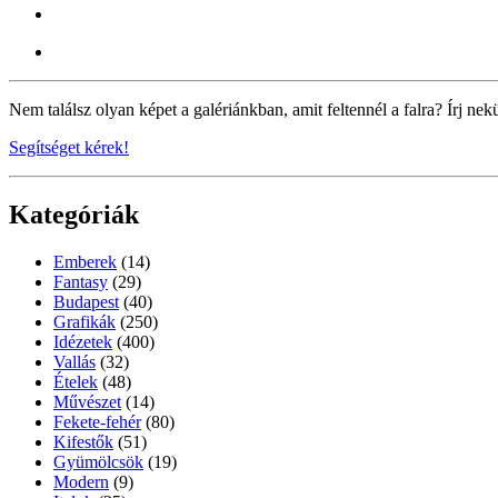
Nem találsz olyan képet a galériánkban, amit feltennél a falra? Írj nek
Segítséget kérek!
Kategóriák
Emberek
(14)
Fantasy
(29)
Budapest
(40)
Grafikák
(250)
Idézetek
(400)
Vallás
(32)
Ételek
(48)
Művészet
(14)
Fekete-fehér
(80)
Kifestők
(51)
Gyümölcsök
(19)
Modern
(9)