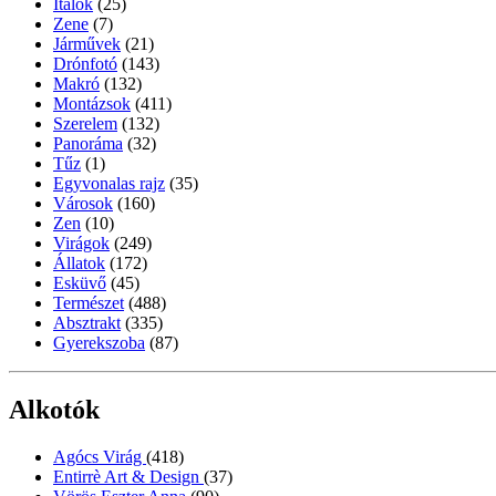
Italok
(25)
Zene
(7)
Járművek
(21)
Drónfotó
(143)
Makró
(132)
Montázsok
(411)
Szerelem
(132)
Panoráma
(32)
Tűz
(1)
Egyvonalas rajz
(35)
Városok
(160)
Zen
(10)
Virágok
(249)
Állatok
(172)
Esküvő
(45)
Természet
(488)
Absztrakt
(335)
Gyerekszoba
(87)
Alkotók
Agócs Virág
(418)
Entirrè Art & Design
(37)