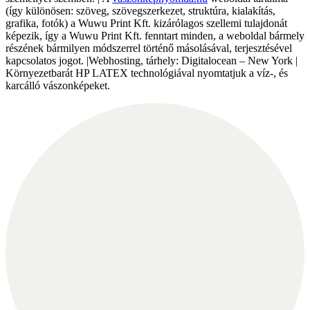
(így különösen: szöveg, szövegszerkezet, struktúra, kialakítás,
grafika, fotók) a Wuwu Print Kft. kizárólagos szellemi tulajdonát
képezik, így a Wuwu Print Kft. fenntart minden, a weboldal bármely
részének bármilyen módszerrel történő másolásával, terjesztésével
kapcsolatos jogot. |Webhosting, tárhely: Digitalocean – New York |
Környezetbarát HP LATEX technológiával nyomtatjuk a víz-, és
karcálló vászonképeket.