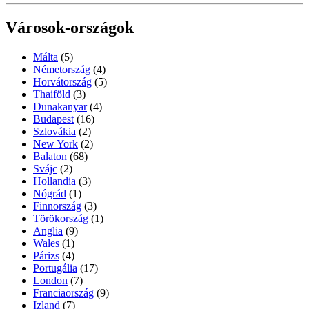
Városok-országok
Málta
(5)
Németország
(4)
Horvátország
(5)
Thaiföld
(3)
Dunakanyar
(4)
Budapest
(16)
Szlovákia
(2)
New York
(2)
Balaton
(68)
Svájc
(2)
Hollandia
(3)
Nógrád
(1)
Finnország
(3)
Törökország
(1)
Anglia
(9)
Wales
(1)
Párizs
(4)
Portugália
(17)
London
(7)
Franciaország
(9)
Izland
(7)