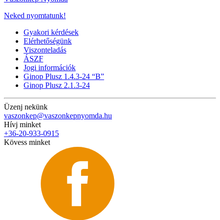
Neked nyomtatunk!
Gyakori kérdések
Elérhetőségünk
Viszonteladás
ÁSZF
Jogi információk
Ginop Plusz 1.4.3-24 “B”
Ginop Plusz 2.1.3-24
Üzenj nekünk
vaszonkep@vaszonkepnyomda.hu
Hívj minket
+36-20-933-0915
Kövess minket