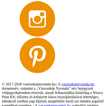
© 2017-2026 vaszonkepnyomda.hu | A
vaszonkepnyomda.hu
domainnév, valamint a „Vászonkép Nyomda” név bejegyzett
védjegyoltalomban részesül, annak felhasználása kizárólag a Wuwu
Print Kft. előzetes és kifejezett írásos hozzájárulásával lehetséges,
ellenkező esetben jogi lépések megtételére kerül sor minden jogsértő
személlyel szemben. | A
vaszonkepnyomda.hu
weboldal tartalma