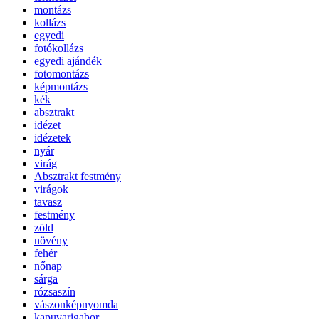
montázs
kollázs
egyedi
fotókollázs
egyedi ajándék
fotomontázs
képmontázs
kék
absztrakt
idézet
idézetek
nyár
virág
Absztrakt festmény
virágok
tavasz
festmény
zöld
növény
fehér
nőnap
sárga
rózsaszín
vászonképnyomda
kapuvarigabor