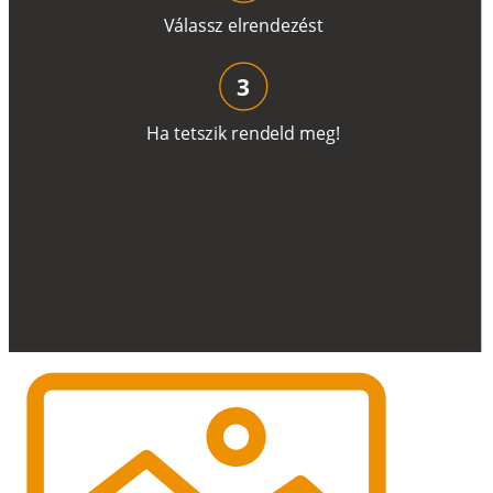
V
á
l
a
ss
z
e
l
r
e
n
d
e
z
é
s
t
3
H
a
t
e
t
s
z
i
k
r
e
n
d
el
d
m
e
g
!