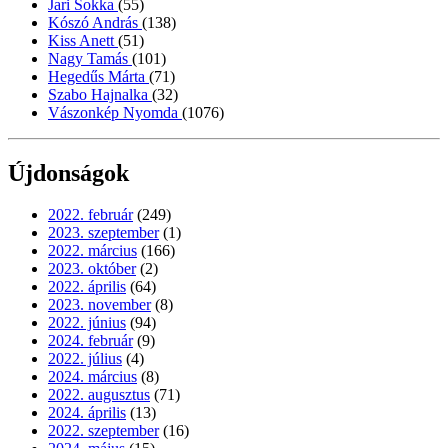
Jari Sokka
(55)
Kószó András
(138)
Kiss Anett
(51)
Nagy Tamás
(101)
Hegedűs Márta
(71)
Szabo Hajnalka
(32)
Vászonkép Nyomda
(1076)
Újdonságok
2022. február
(249)
2023. szeptember
(1)
2022. március
(166)
2023. október
(2)
2022. április
(64)
2023. november
(8)
2022. június
(94)
2024. február
(9)
2022. július
(4)
2024. március
(8)
2022. augusztus
(71)
2024. április
(13)
2022. szeptember
(16)