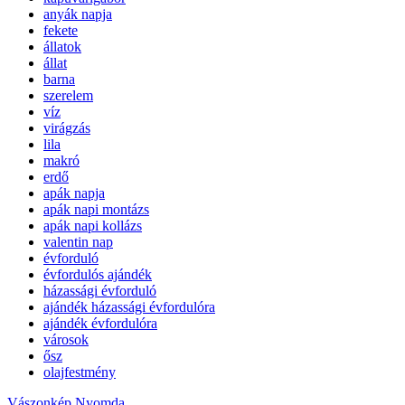
anyák napja
fekete
állatok
állat
barna
szerelem
víz
virágzás
lila
makró
erdő
apák napja
apák napi montázs
apák napi kollázs
valentin nap
évforduló
évfordulós ajándék
házassági évforduló
ajándék házassági évfordulóra
ajándék évfordulóra
városok
ősz
olajfestmény
Vászonkép Nyomda