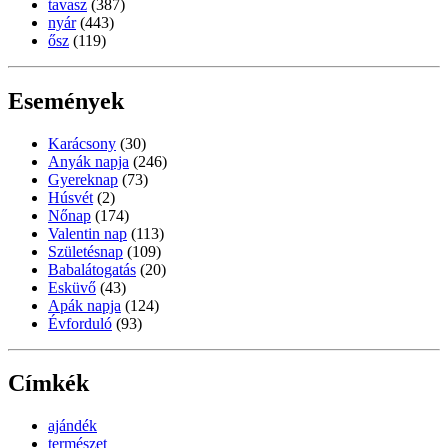
tavasz
(387)
nyár
(443)
ősz
(119)
Események
Karácsony
(30)
Anyák napja
(246)
Gyereknap
(73)
Húsvét
(2)
Nőnap
(174)
Valentin nap
(113)
Születésnap
(109)
Babalátogatás
(20)
Esküvő
(43)
Apák napja
(124)
Évforduló
(93)
Címkék
ajándék
természet