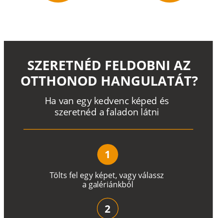
SZERETNÉD FELDOBNI AZ
OTTHONOD HANGULATÁT?
H
a
v
a
n
e
g
y
k
e
d
v
e
n
c
k
é
p
e
d
é
s
s
z
e
r
e
t
n
é
d a
f
a
l
a
d
o
n
l
á
t
n
i
1
T
ö
l
t
s
f
e
l
e
g
y
k
é
pe
t
,
v
a
g
y
v
á
l
a
ss
z
a
g
a
lé
r
i
án
k
b
ó
l
2