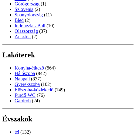
Görögország
(1)
Szlovénia
(2)
Spanyolország
(11)
Bled
(2)
Indonézia - Bali
(10)
Olaszország
(37)
Ausztria
(2)
Lakóterek
Konyha-étkező
(564)
Hálószoba
(842)
Nappali
(877)
Gyerekszoba
(102)
Előszoba-közlekedő
(749)
Fürdő-WC
(76)
Gardrób
(24)
Évszakok
tél
(132)