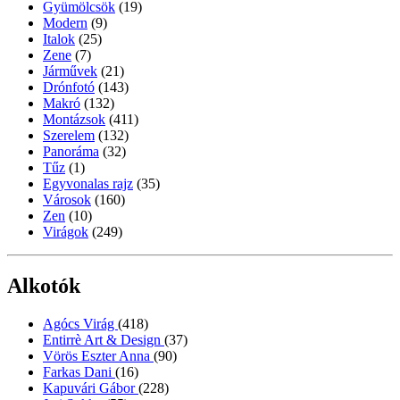
Gyümölcsök
(19)
Modern
(9)
Italok
(25)
Zene
(7)
Járművek
(21)
Drónfotó
(143)
Makró
(132)
Montázsok
(411)
Szerelem
(132)
Panoráma
(32)
Tűz
(1)
Egyvonalas rajz
(35)
Városok
(160)
Zen
(10)
Virágok
(249)
Alkotók
Agócs Virág
(418)
Entirrè Art & Design
(37)
Vörös Eszter Anna
(90)
Farkas Dani
(16)
Kapuvári Gábor
(228)