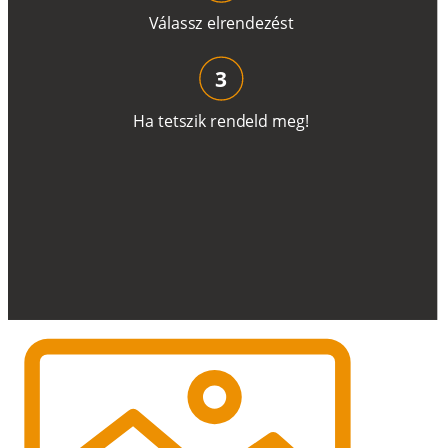
V
á
l
a
ss
z
e
l
r
e
n
d
e
z
é
s
t
3
H
a
t
e
t
s
z
i
k
r
e
n
d
el
d
m
e
g
!