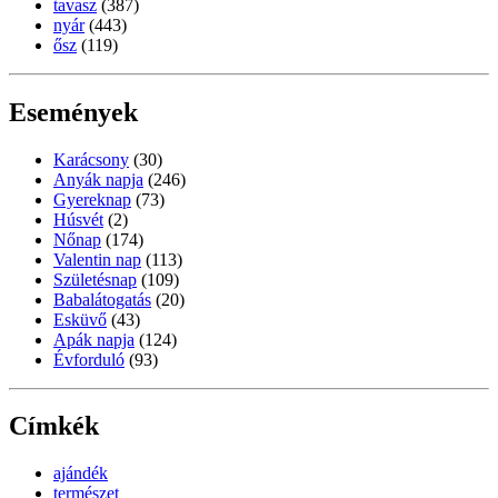
tavasz
(387)
nyár
(443)
ősz
(119)
Események
Karácsony
(30)
Anyák napja
(246)
Gyereknap
(73)
Húsvét
(2)
Nőnap
(174)
Valentin nap
(113)
Születésnap
(109)
Babalátogatás
(20)
Esküvő
(43)
Apák napja
(124)
Évforduló
(93)
Címkék
ajándék
természet