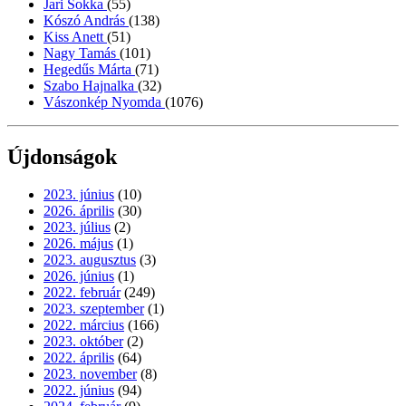
Jari Sokka
(55)
Kószó András
(138)
Kiss Anett
(51)
Nagy Tamás
(101)
Hegedűs Márta
(71)
Szabo Hajnalka
(32)
Vászonkép Nyomda
(1076)
Újdonságok
2023. június
(10)
2026. április
(30)
2023. július
(2)
2026. május
(1)
2023. augusztus
(3)
2026. június
(1)
2022. február
(249)
2023. szeptember
(1)
2022. március
(166)
2023. október
(2)
2022. április
(64)
2023. november
(8)
2022. június
(94)