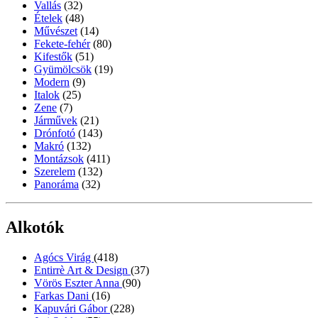
Vallás
(32)
Ételek
(48)
Művészet
(14)
Fekete-fehér
(80)
Kifestők
(51)
Gyümölcsök
(19)
Modern
(9)
Italok
(25)
Zene
(7)
Járművek
(21)
Drónfotó
(143)
Makró
(132)
Montázsok
(411)
Szerelem
(132)
Panoráma
(32)
Alkotók
Agócs Virág
(418)
Entirrè Art & Design
(37)
Vörös Eszter Anna
(90)
Farkas Dani
(16)
Kapuvári Gábor
(228)