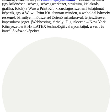
(így különösen: szöveg, szövegszerkezet, struktúra, kialakítás,
grafika, fotók) a Wuwu Print Kft. kizárólagos szellemi tulajdonát
képezik, így a Wuwu Print Kft. fenntart minden, a weboldal bármely
részének bármilyen módszerrel történő másolásával, terjesztésével
kapcsolatos jogot. |Webhosting, tárhely: Digitalocean – New York |
Környezetbarát HP LATEX technológiával nyomtatjuk a víz-, és
karcálló vászonképeket.