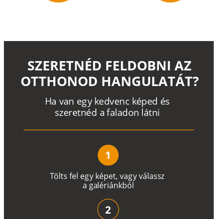
SZERETNÉD FELDOBNI AZ
OTTHONOD HANGULATÁT?
H
a
v
a
n
e
g
y
k
e
d
v
e
n
c
k
é
p
e
d
é
s
s
z
e
r
e
t
n
é
d a
f
a
l
a
d
o
n
l
á
t
n
i
1
T
ö
l
t
s
f
e
l
e
g
y
k
é
pe
t
,
v
a
g
y
v
á
l
a
ss
z
a
g
a
lé
r
i
án
k
b
ó
l
2