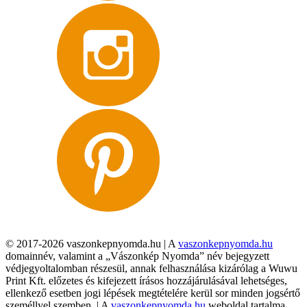
© 2017-2026 vaszonkepnyomda.hu | A
vaszonkepnyomda.hu
domainnév, valamint a „Vászonkép Nyomda” név bejegyzett
védjegyoltalomban részesül, annak felhasználása kizárólag a Wuwu
Print Kft. előzetes és kifejezett írásos hozzájárulásával lehetséges,
ellenkező esetben jogi lépések megtételére kerül sor minden jogsértő
személlyel szemben. | A
vaszonkepnyomda.hu
weboldal tartalma