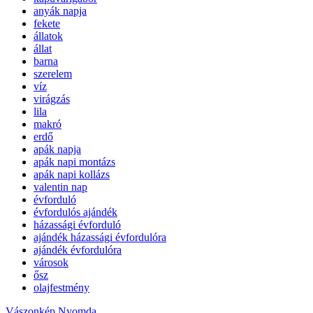
anyák napja
fekete
állatok
állat
barna
szerelem
víz
virágzás
lila
makró
erdő
apák napja
apák napi montázs
apák napi kollázs
valentin nap
évforduló
évfordulós ajándék
házassági évforduló
ajándék házassági évfordulóra
ajándék évfordulóra
városok
ősz
olajfestmény
Vászonkép Nyomda