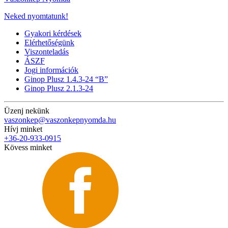
Neked nyomtatunk!
Gyakori kérdések
Elérhetőségünk
Viszonteladás
ÁSZF
Jogi információk
Ginop Plusz 1.4.3-24 “B”
Ginop Plusz 2.1.3-24
Üzenj nekünk
vaszonkep@vaszonkepnyomda.hu
Hívj minket
+36-20-933-0915
Kövess minket