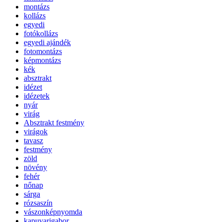
montázs
kollázs
egyedi
fotókollázs
egyedi ajándék
fotomontázs
képmontázs
kék
absztrakt
idézet
idézetek
nyár
virág
Absztrakt festmény
virágok
tavasz
festmény
zöld
növény
fehér
nőnap
sárga
rózsaszín
vászonképnyomda
kapuvarigabor