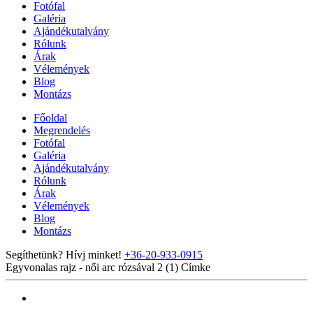
Fotófal
Galéria
Ajándékutalvány
Rólunk
Árak
Vélemények
Blog
Montázs
Főoldal
Megrendelés
Fotófal
Galéria
Ajándékutalvány
Rólunk
Árak
Vélemények
Blog
Montázs
Segíthetünk? Hívj minket!
+36-20-933-0915
Egyvonalas rajz - női arc rózsával 2 (1)
Címke