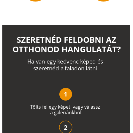
SZERETNÉD FELDOBNI AZ
OTTHONOD HANGULATÁT?
H
a
v
a
n
e
g
y
k
e
d
v
e
n
c
k
é
p
e
d
é
s
s
z
e
r
e
t
n
é
d a
f
a
l
a
d
o
n
l
á
t
n
i
1
T
ö
l
t
s
f
e
l
e
g
y
k
é
pe
t
,
v
a
g
y
v
á
l
a
ss
z
a
g
a
lé
r
i
án
k
b
ó
l
2