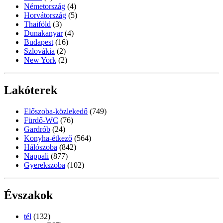
Németország
(4)
Horvátország
(5)
Thaiföld
(3)
Dunakanyar
(4)
Budapest
(16)
Szlovákia
(2)
New York
(2)
Lakóterek
Előszoba-közlekedő
(749)
Fürdő-WC
(76)
Gardrób
(24)
Konyha-étkező
(564)
Hálószoba
(842)
Nappali
(877)
Gyerekszoba
(102)
Évszakok
tél
(132)