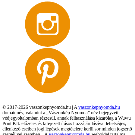
© 2017-2026 vaszonkepnyomda.hu | A
vaszonkepnyomda.hu
domainnév, valamint a „Vászonkép Nyomda” név bejegyzett
védjegyoltalomban részesül, annak felhasználása kizárólag a Wuwu
Print Kft. előzetes és kifejezett írásos hozzájárulásával lehetséges,
ellenkező esetben jogi lépések megtételére kerül sor minden jogsértő
személlyel szemben. | A
vaszonkepnyomda.hu
weboldal tartalma