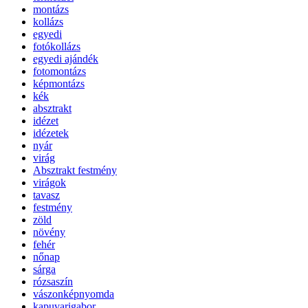
montázs
kollázs
egyedi
fotókollázs
egyedi ajándék
fotomontázs
képmontázs
kék
absztrakt
idézet
idézetek
nyár
virág
Absztrakt festmény
virágok
tavasz
festmény
zöld
növény
fehér
nőnap
sárga
rózsaszín
vászonképnyomda
kapuvarigabor