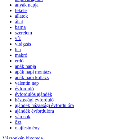
anyák napja
fekete
állatok
állat
barna
szerelem
víz
virágzás
lila
makró
erdő
apák napja
apák napi montázs
apák napi kollázs
valentin nap
évforduló
évfordulós ajándék
házassági évforduló
ajándék házassági évfordulóra
ajándék évfordulóra
városok
ősz
olajfestmény
Vászonkép Nyomda