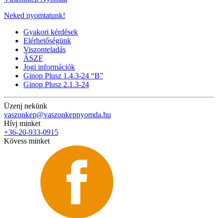
Neked nyomtatunk!
Gyakori kérdések
Elérhetőségünk
Viszonteladás
ÁSZF
Jogi információk
Ginop Plusz 1.4.3-24 “B”
Ginop Plusz 2.1.3-24
Üzenj nekünk
vaszonkep@vaszonkepnyomda.hu
Hívj minket
+36-20-933-0915
Kövess minket