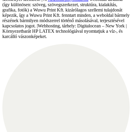
(így különösen: szöveg, szövegszerkezet, struktúra, kialakítás,
grafika, fotók) a Wuwu Print Kft. kizárólagos szellemi tulajdonát
képezik, így a Wuwu Print Kft. fenntart minden, a weboldal bármely
részének bármilyen módszerrel történő másolásával, terjesztésével
kapcsolatos jogot. |Webhosting, tárhely: Digitalocean – New York |
Környezetbarát HP LATEX technológiával nyomtatjuk a víz-, és
karcálló vászonképeket.