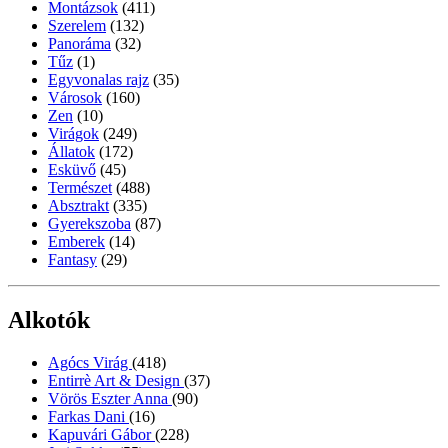
Montázsok
(411)
Szerelem
(132)
Panoráma
(32)
Tűz
(1)
Egyvonalas rajz
(35)
Városok
(160)
Zen
(10)
Virágok
(249)
Állatok
(172)
Esküvő
(45)
Természet
(488)
Absztrakt
(335)
Gyerekszoba
(87)
Emberek
(14)
Fantasy
(29)
Alkotók
Agócs Virág
(418)
Entirrè Art & Design
(37)
Vörös Eszter Anna
(90)
Farkas Dani
(16)
Kapuvári Gábor
(228)