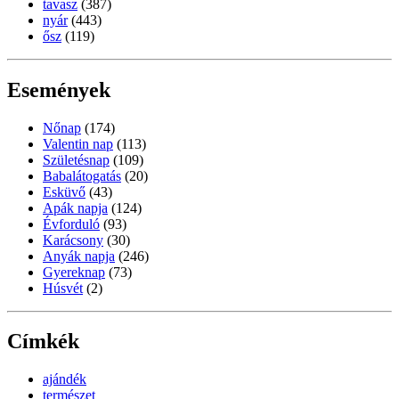
tavasz
(387)
nyár
(443)
ősz
(119)
Események
Nőnap
(174)
Valentin nap
(113)
Születésnap
(109)
Babalátogatás
(20)
Esküvő
(43)
Apák napja
(124)
Évforduló
(93)
Karácsony
(30)
Anyák napja
(246)
Gyereknap
(73)
Húsvét
(2)
Címkék
ajándék
természet