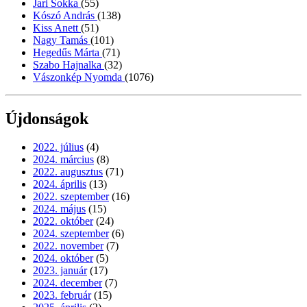
Jari Sokka
(55)
Kószó András
(138)
Kiss Anett
(51)
Nagy Tamás
(101)
Hegedűs Márta
(71)
Szabo Hajnalka
(32)
Vászonkép Nyomda
(1076)
Újdonságok
2022. július
(4)
2024. március
(8)
2022. augusztus
(71)
2024. április
(13)
2022. szeptember
(16)
2024. május
(15)
2022. október
(24)
2024. szeptember
(6)
2022. november
(7)
2024. október
(5)
2023. január
(17)
2024. december
(7)
2023. február
(15)