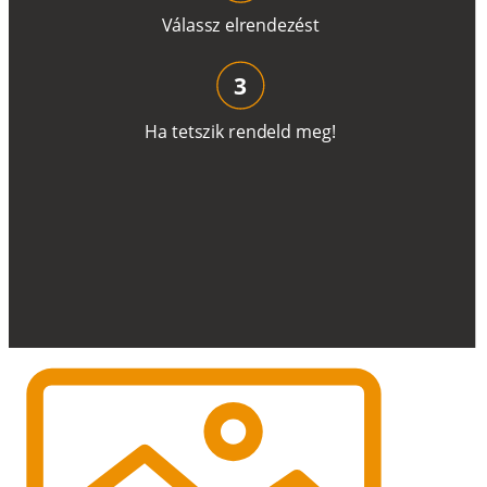
V
á
l
a
ss
z
e
l
r
e
n
d
e
z
é
s
t
3
H
a
t
e
t
s
z
i
k
r
e
n
d
el
d
m
e
g
!