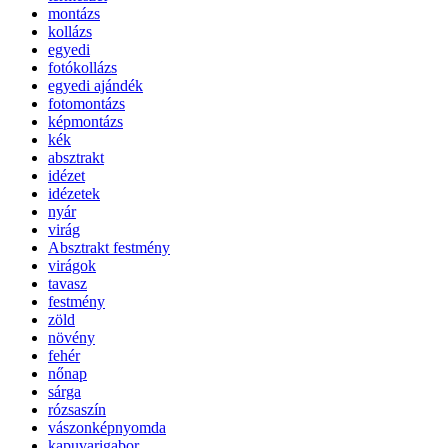
montázs
kollázs
egyedi
fotókollázs
egyedi ajándék
fotomontázs
képmontázs
kék
absztrakt
idézet
idézetek
nyár
virág
Absztrakt festmény
virágok
tavasz
festmény
zöld
növény
fehér
nőnap
sárga
rózsaszín
vászonképnyomda
kapuvarigabor