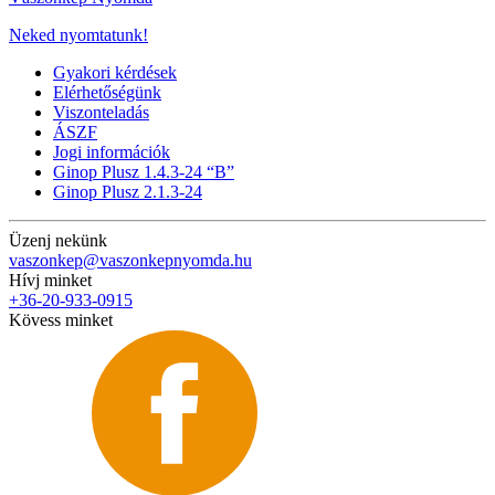
Neked nyomtatunk!
Gyakori kérdések
Elérhetőségünk
Viszonteladás
ÁSZF
Jogi információk
Ginop Plusz 1.4.3-24 “B”
Ginop Plusz 2.1.3-24
Üzenj nekünk
vaszonkep@vaszonkepnyomda.hu
Hívj minket
+36-20-933-0915
Kövess minket