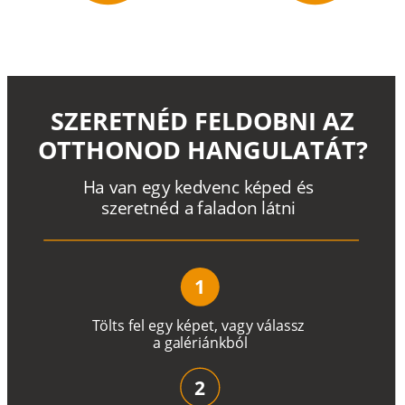
SZERETNÉD FELDOBNI AZ
OTTHONOD HANGULATÁT?
H
a
v
a
n
e
g
y
k
e
d
v
e
n
c
k
é
p
e
d
é
s
s
z
e
r
e
t
n
é
d a
f
a
l
a
d
o
n
l
á
t
n
i
1
T
ö
l
t
s
f
e
l
e
g
y
k
é
pe
t
,
v
a
g
y
v
á
l
a
ss
z
a
g
a
lé
r
i
án
k
b
ó
l
2