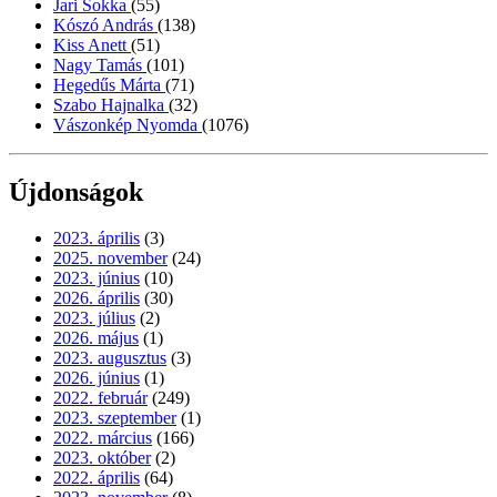
Jari Sokka
(55)
Kószó András
(138)
Kiss Anett
(51)
Nagy Tamás
(101)
Hegedűs Márta
(71)
Szabo Hajnalka
(32)
Vászonkép Nyomda
(1076)
Újdonságok
2023. április
(3)
2025. november
(24)
2023. június
(10)
2026. április
(30)
2023. július
(2)
2026. május
(1)
2023. augusztus
(3)
2026. június
(1)
2022. február
(249)
2023. szeptember
(1)
2022. március
(166)
2023. október
(2)
2022. április
(64)