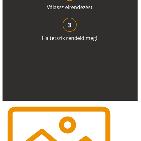
V
á
l
a
ss
z
e
l
r
e
n
d
e
z
é
s
t
3
H
a
t
e
t
s
z
i
k
r
e
n
d
el
d
m
e
g
!