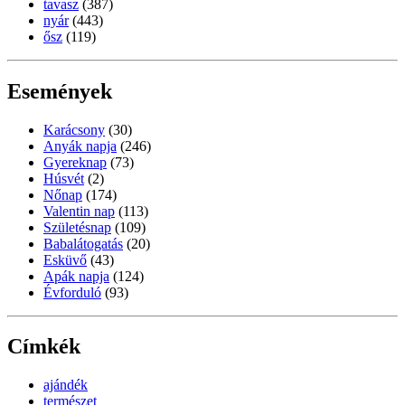
tavasz
(387)
nyár
(443)
ősz
(119)
Események
Karácsony
(30)
Anyák napja
(246)
Gyereknap
(73)
Húsvét
(2)
Nőnap
(174)
Valentin nap
(113)
Születésnap
(109)
Babalátogatás
(20)
Esküvő
(43)
Apák napja
(124)
Évforduló
(93)
Címkék
ajándék
természet