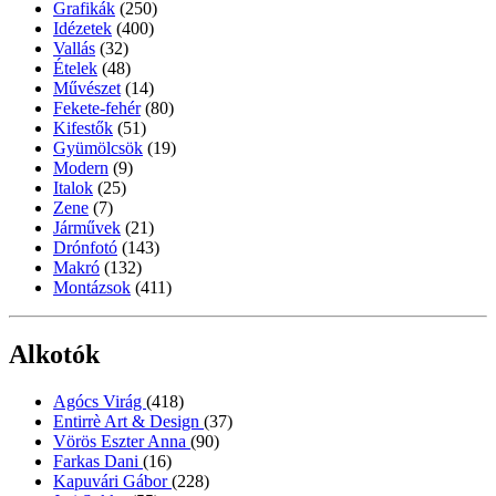
Grafikák
(250)
Idézetek
(400)
Vallás
(32)
Ételek
(48)
Művészet
(14)
Fekete-fehér
(80)
Kifestők
(51)
Gyümölcsök
(19)
Modern
(9)
Italok
(25)
Zene
(7)
Járművek
(21)
Drónfotó
(143)
Makró
(132)
Montázsok
(411)
Alkotók
Agócs Virág
(418)
Entirrè Art & Design
(37)
Vörös Eszter Anna
(90)
Farkas Dani
(16)
Kapuvári Gábor
(228)