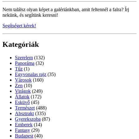
Nem találsz olyan képet a galériánkban, amit feltennél a falra? Írj
nekünk, és segítünk keresni!
Segítséget kérek!
Kategóriák
Szerelem
(132)
Panoráma
(32)
Tűz
(1)
Egyvonalas rajz
(35)
Városok
(160)
Zen
(10)
Virágok
(249)
Állatok
(172)
Esküvő
(45)
Természet
(488)
Absztrakt
(335)
Gyerekszoba
(87)
Emberek
(14)
Fantasy
(29)
Budapest
(40)