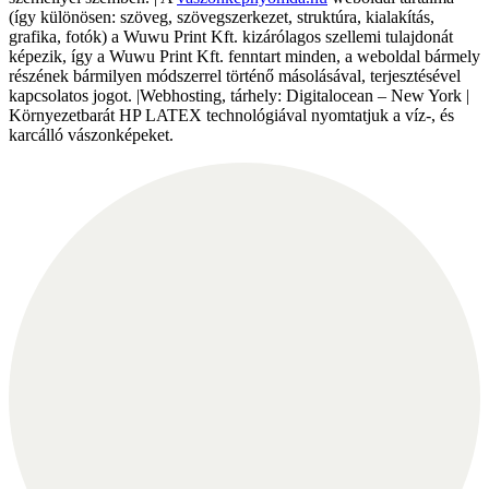
(így különösen: szöveg, szövegszerkezet, struktúra, kialakítás,
grafika, fotók) a Wuwu Print Kft. kizárólagos szellemi tulajdonát
képezik, így a Wuwu Print Kft. fenntart minden, a weboldal bármely
részének bármilyen módszerrel történő másolásával, terjesztésével
kapcsolatos jogot. |Webhosting, tárhely: Digitalocean – New York |
Környezetbarát HP LATEX technológiával nyomtatjuk a víz-, és
karcálló vászonképeket.