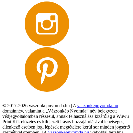
© 2017-2026 vaszonkepnyomda.hu | A
vaszonkepnyomda.hu
domainnév, valamint a „Vászonkép Nyomda” név bejegyzett
védjegyoltalomban részesül, annak felhasználása kizárólag a Wuwu
Print Kft. előzetes és kifejezett írásos hozzájárulásával lehetséges,
ellenkező esetben jogi lépések megtételére kerül sor minden jogsértő
személlyel szemben. | A
vaszonkepnyomda.hu
weboldal tartalma