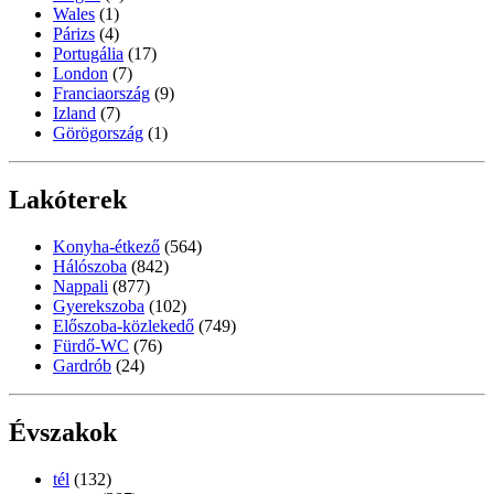
Wales
(1)
Párizs
(4)
Portugália
(17)
London
(7)
Franciaország
(9)
Izland
(7)
Görögország
(1)
Lakóterek
Konyha-étkező
(564)
Hálószoba
(842)
Nappali
(877)
Gyerekszoba
(102)
Előszoba-közlekedő
(749)
Fürdő-WC
(76)
Gardrób
(24)
Évszakok
tél
(132)