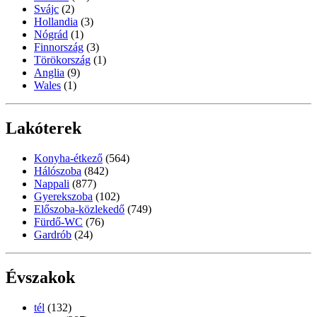
Svájc
(2)
Hollandia
(3)
Nógrád
(1)
Finnország
(3)
Törökország
(1)
Anglia
(9)
Wales
(1)
Lakóterek
Konyha-étkező
(564)
Hálószoba
(842)
Nappali
(877)
Gyerekszoba
(102)
Előszoba-közlekedő
(749)
Fürdő-WC
(76)
Gardrób
(24)
Évszakok
tél
(132)