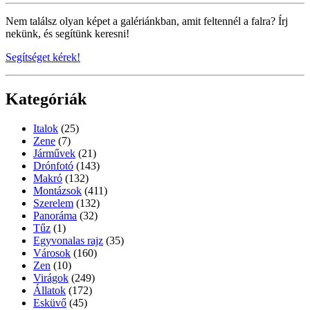
Nem találsz olyan képet a galériánkban, amit feltennél a falra? Írj
nekünk, és segítünk keresni!
Segítséget kérek!
Kategóriák
Italok
(25)
Zene
(7)
Járművek
(21)
Drónfotó
(143)
Makró
(132)
Montázsok
(411)
Szerelem
(132)
Panoráma
(32)
Tűz
(1)
Egyvonalas rajz
(35)
Városok
(160)
Zen
(10)
Virágok
(249)
Állatok
(172)
Esküvő
(45)