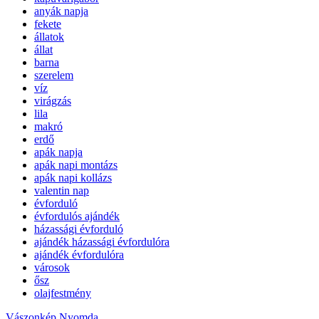
anyák napja
fekete
állatok
állat
barna
szerelem
víz
virágzás
lila
makró
erdő
apák napja
apák napi montázs
apák napi kollázs
valentin nap
évforduló
évfordulós ajándék
házassági évforduló
ajándék házassági évfordulóra
ajándék évfordulóra
városok
ősz
olajfestmény
Vászonkép Nyomda