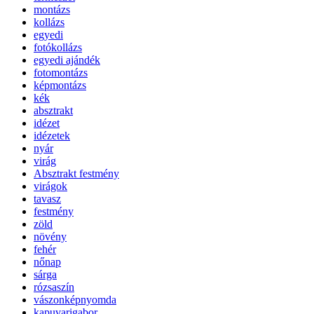
montázs
kollázs
egyedi
fotókollázs
egyedi ajándék
fotomontázs
képmontázs
kék
absztrakt
idézet
idézetek
nyár
virág
Absztrakt festmény
virágok
tavasz
festmény
zöld
növény
fehér
nőnap
sárga
rózsaszín
vászonképnyomda
kapuvarigabor