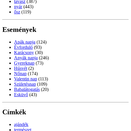
tavasz
(387)
nyár
(443)
ősz
(119)
Események
Apák napja
(124)
Évforduló
(93)
Karácsony
(30)
Anyák napja
(246)
Gyereknap
(73)
Húsvét
(2)
Nőnap
(174)
Valentin nap
(113)
Születésnap
(109)
Babalátogatás
(20)
Esküvő
(43)
Címkék
ajándék
természet