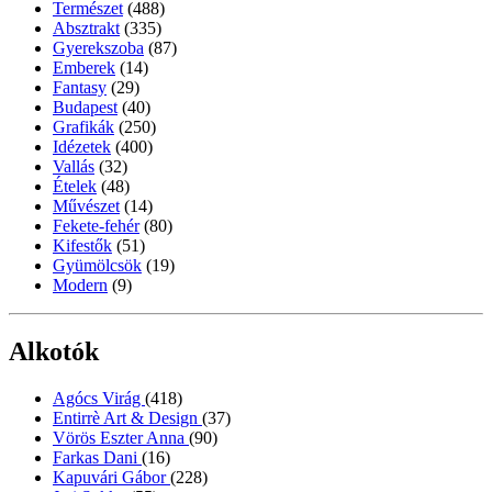
Természet
(488)
Absztrakt
(335)
Gyerekszoba
(87)
Emberek
(14)
Fantasy
(29)
Budapest
(40)
Grafikák
(250)
Idézetek
(400)
Vallás
(32)
Ételek
(48)
Művészet
(14)
Fekete-fehér
(80)
Kifestők
(51)
Gyümölcsök
(19)
Modern
(9)
Alkotók
Agócs Virág
(418)
Entirrè Art & Design
(37)
Vörös Eszter Anna
(90)
Farkas Dani
(16)
Kapuvári Gábor
(228)