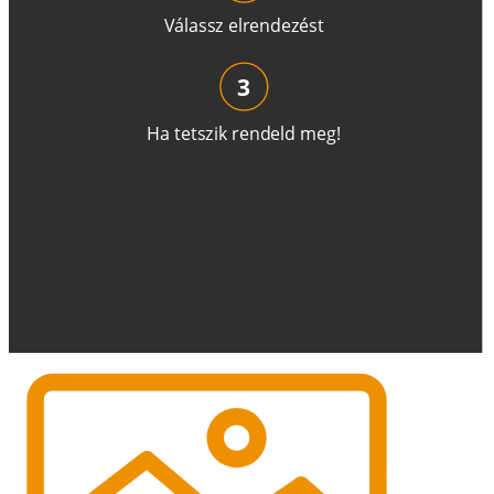
V
á
l
a
ss
z
e
l
r
e
n
d
e
z
é
s
t
3
H
a
t
e
t
s
z
i
k
r
e
n
d
el
d
m
e
g
!