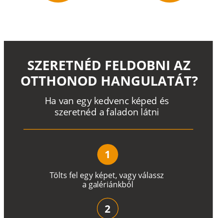
SZERETNÉD FELDOBNI AZ
OTTHONOD HANGULATÁT?
H
a
v
a
n
e
g
y
k
e
d
v
e
n
c
k
é
p
e
d
é
s
s
z
e
r
e
t
n
é
d a
f
a
l
a
d
o
n
l
á
t
n
i
1
T
ö
l
t
s
f
e
l
e
g
y
k
é
pe
t
,
v
a
g
y
v
á
l
a
ss
z
a
g
a
lé
r
i
án
k
b
ó
l
2