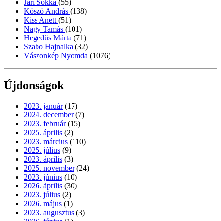
Jari Sokka
(55)
Kószó András
(138)
Kiss Anett
(51)
Nagy Tamás
(101)
Hegedűs Márta
(71)
Szabo Hajnalka
(32)
Vászonkép Nyomda
(1076)
Újdonságok
2023. január
(17)
2024. december
(7)
2023. február
(15)
2025. április
(2)
2023. március
(110)
2025. július
(9)
2023. április
(3)
2025. november
(24)
2023. június
(10)
2026. április
(30)
2023. július
(2)
2026. május
(1)
2023. augusztus
(3)