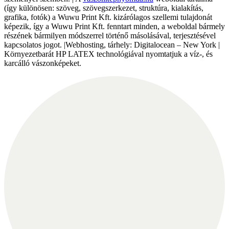
(így különösen: szöveg, szövegszerkezet, struktúra, kialakítás,
grafika, fotók) a Wuwu Print Kft. kizárólagos szellemi tulajdonát
képezik, így a Wuwu Print Kft. fenntart minden, a weboldal bármely
részének bármilyen módszerrel történő másolásával, terjesztésével
kapcsolatos jogot. |Webhosting, tárhely: Digitalocean – New York |
Környezetbarát HP LATEX technológiával nyomtatjuk a víz-, és
karcálló vászonképeket.