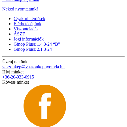
Neked nyomtatunk!
Gyakori kérdések
Elérhetőségünk
Viszonteladás
ÁSZF
Jogi információk
Ginop Plusz 1.4.3-24 “B”
Ginop Plusz 2.1.3-24
Üzenj nekünk
vaszonkep@vaszonkepnyomda.hu
Hívj minket
+36-20-933-0915
Kövess minket