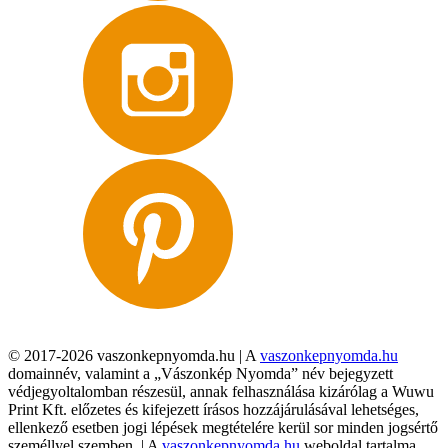
© 2017-2026 vaszonkepnyomda.hu | A
vaszonkepnyomda.hu
domainnév, valamint a „Vászonkép Nyomda” név bejegyzett
védjegyoltalomban részesül, annak felhasználása kizárólag a Wuwu
Print Kft. előzetes és kifejezett írásos hozzájárulásával lehetséges,
ellenkező esetben jogi lépések megtételére kerül sor minden jogsértő
személlyel szemben. | A
vaszonkepnyomda.hu
weboldal tartalma