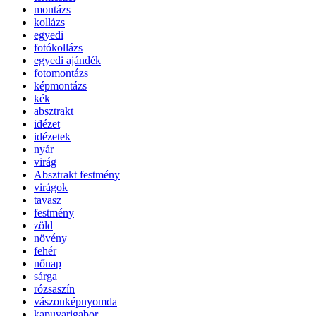
montázs
kollázs
egyedi
fotókollázs
egyedi ajándék
fotomontázs
képmontázs
kék
absztrakt
idézet
idézetek
nyár
virág
Absztrakt festmény
virágok
tavasz
festmény
zöld
növény
fehér
nőnap
sárga
rózsaszín
vászonképnyomda
kapuvarigabor