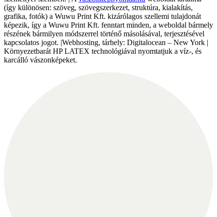
(így különösen: szöveg, szövegszerkezet, struktúra, kialakítás,
grafika, fotók) a Wuwu Print Kft. kizárólagos szellemi tulajdonát
képezik, így a Wuwu Print Kft. fenntart minden, a weboldal bármely
részének bármilyen módszerrel történő másolásával, terjesztésével
kapcsolatos jogot. |Webhosting, tárhely: Digitalocean – New York |
Környezetbarát HP LATEX technológiával nyomtatjuk a víz-, és
karcálló vászonképeket.