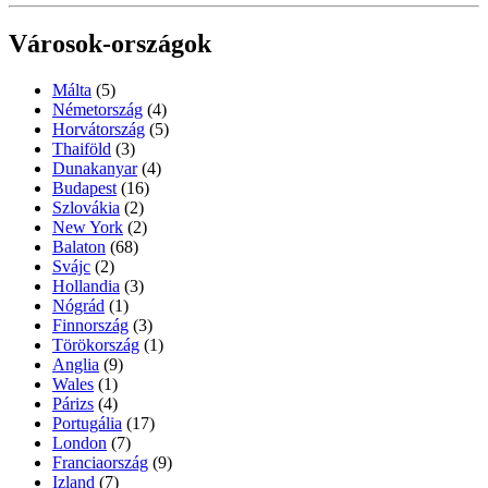
Városok-országok
Málta
(5)
Németország
(4)
Horvátország
(5)
Thaiföld
(3)
Dunakanyar
(4)
Budapest
(16)
Szlovákia
(2)
New York
(2)
Balaton
(68)
Svájc
(2)
Hollandia
(3)
Nógrád
(1)
Finnország
(3)
Törökország
(1)
Anglia
(9)
Wales
(1)
Párizs
(4)
Portugália
(17)
London
(7)
Franciaország
(9)
Izland
(7)