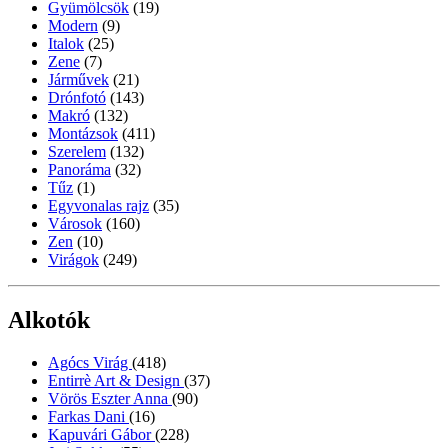
Gyümölcsök
(19)
Modern
(9)
Italok
(25)
Zene
(7)
Járművek
(21)
Drónfotó
(143)
Makró
(132)
Montázsok
(411)
Szerelem
(132)
Panoráma
(32)
Tűz
(1)
Egyvonalas rajz
(35)
Városok
(160)
Zen
(10)
Virágok
(249)
Alkotók
Agócs Virág
(418)
Entirrè Art & Design
(37)
Vörös Eszter Anna
(90)
Farkas Dani
(16)
Kapuvári Gábor
(228)