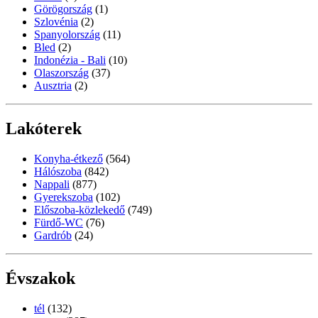
Görögország
(1)
Szlovénia
(2)
Spanyolország
(11)
Bled
(2)
Indonézia - Bali
(10)
Olaszország
(37)
Ausztria
(2)
Lakóterek
Konyha-étkező
(564)
Hálószoba
(842)
Nappali
(877)
Gyerekszoba
(102)
Előszoba-közlekedő
(749)
Fürdő-WC
(76)
Gardrób
(24)
Évszakok
tél
(132)