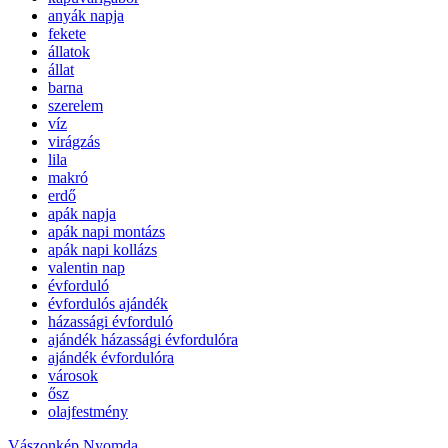
anyák napja
fekete
állatok
állat
barna
szerelem
víz
virágzás
lila
makró
erdő
apák napja
apák napi montázs
apák napi kollázs
valentin nap
évforduló
évfordulós ajándék
házassági évforduló
ajándék házassági évfordulóra
ajándék évfordulóra
városok
ősz
olajfestmény
Vászonkép Nyomda