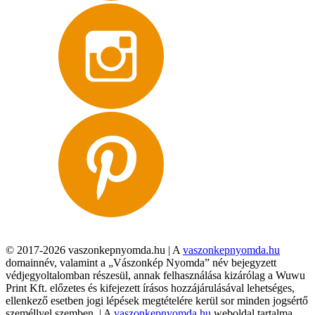
© 2017-2026 vaszonkepnyomda.hu | A
vaszonkepnyomda.hu
domainnév, valamint a „Vászonkép Nyomda” név bejegyzett
védjegyoltalomban részesül, annak felhasználása kizárólag a Wuwu
Print Kft. előzetes és kifejezett írásos hozzájárulásával lehetséges,
ellenkező esetben jogi lépések megtételére kerül sor minden jogsértő
személlyel szemben. | A
vaszonkepnyomda.hu
weboldal tartalma