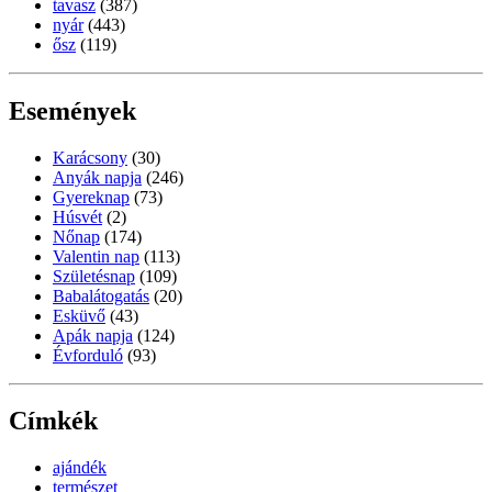
tavasz
(387)
nyár
(443)
ősz
(119)
Események
Karácsony
(30)
Anyák napja
(246)
Gyereknap
(73)
Húsvét
(2)
Nőnap
(174)
Valentin nap
(113)
Születésnap
(109)
Babalátogatás
(20)
Esküvő
(43)
Apák napja
(124)
Évforduló
(93)
Címkék
ajándék
természet