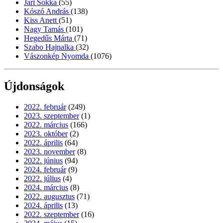
Jari Sokka
(55)
Kószó András
(138)
Kiss Anett
(51)
Nagy Tamás
(101)
Hegedűs Márta
(71)
Szabo Hajnalka
(32)
Vászonkép Nyomda
(1076)
Újdonságok
2022. február
(249)
2023. szeptember
(1)
2022. március
(166)
2023. október
(2)
2022. április
(64)
2023. november
(8)
2022. június
(94)
2024. február
(9)
2022. július
(4)
2024. március
(8)
2022. augusztus
(71)
2024. április
(13)
2022. szeptember
(16)