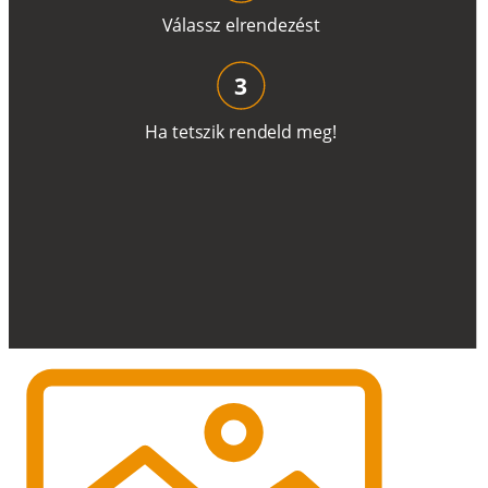
V
á
l
a
ss
z
e
l
r
e
n
d
e
z
é
s
t
3
H
a
t
e
t
s
z
i
k
r
e
n
d
el
d
m
e
g
!