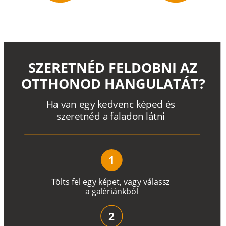
SZERETNÉD FELDOBNI AZ
OTTHONOD HANGULATÁT?
H
a
v
a
n
e
g
y
k
e
d
v
e
n
c
k
é
p
e
d
é
s
s
z
e
r
e
t
n
é
d a
f
a
l
a
d
o
n
l
á
t
n
i
1
T
ö
l
t
s
f
e
l
e
g
y
k
é
pe
t
,
v
a
g
y
v
á
l
a
ss
z
a
g
a
lé
r
i
án
k
b
ó
l
2