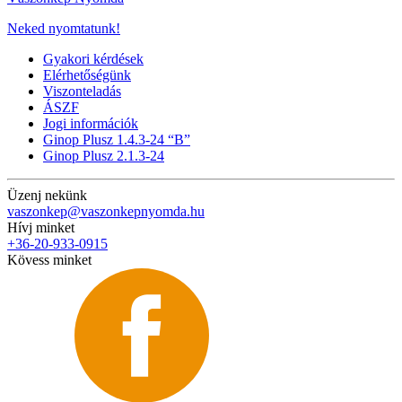
Neked nyomtatunk!
Gyakori kérdések
Elérhetőségünk
Viszonteladás
ÁSZF
Jogi információk
Ginop Plusz 1.4.3-24 “B”
Ginop Plusz 2.1.3-24
Üzenj nekünk
vaszonkep@vaszonkepnyomda.hu
Hívj minket
+36-20-933-0915
Kövess minket