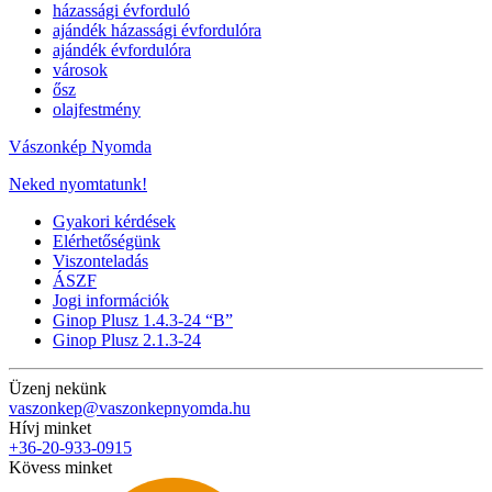
házassági évforduló
ajándék házassági évfordulóra
ajándék évfordulóra
városok
ősz
olajfestmény
Vászonkép Nyomda
Neked nyomtatunk!
Gyakori kérdések
Elérhetőségünk
Viszonteladás
ÁSZF
Jogi információk
Ginop Plusz 1.4.3-24 “B”
Ginop Plusz 2.1.3-24
Üzenj nekünk
vaszonkep@vaszonkepnyomda.hu
Hívj minket
+36-20-933-0915
Kövess minket