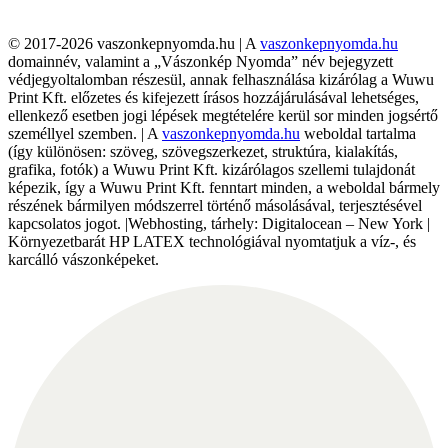
© 2017-2026 vaszonkepnyomda.hu | A
vaszonkepnyomda.hu
domainnév, valamint a „Vászonkép Nyomda” név bejegyzett
védjegyoltalomban részesül, annak felhasználása kizárólag a Wuwu
Print Kft. előzetes és kifejezett írásos hozzájárulásával lehetséges,
ellenkező esetben jogi lépések megtételére kerül sor minden jogsértő
személlyel szemben. | A
vaszonkepnyomda.hu
weboldal tartalma
(így különösen: szöveg, szövegszerkezet, struktúra, kialakítás,
grafika, fotók) a Wuwu Print Kft. kizárólagos szellemi tulajdonát
képezik, így a Wuwu Print Kft. fenntart minden, a weboldal bármely
részének bármilyen módszerrel történő másolásával, terjesztésével
kapcsolatos jogot. |Webhosting, tárhely: Digitalocean – New York |
Környezetbarát HP LATEX technológiával nyomtatjuk a víz-, és
karcálló vászonképeket.