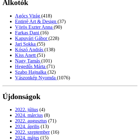
Alkotók
Agócs Virág
(418)
Entirrè Art & Design
(37)
Vörös Eszter Anna
(90)
Farkas Dani
(16)
Kapuvári Gábor
(228)
Jari Sokka
(55)
Kószó András
(138)
Kiss Anett
(51)
Nagy Tamás
(101)
Hegedűs Márta
(71)
Szabo Hajnalka
(32)
Vászonkép Nyomda
(1076)
Újdonságok
2022. július
(4)
2024. március
(8)
2022. augusztus
(71)
2024. április
(13)
2022. szeptember
(16)
2024. május
(15)