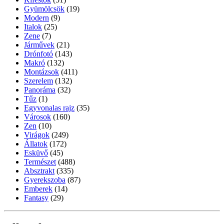
Gyümölcsök
(19)
Modern
(9)
Italok
(25)
Zene
(7)
Járművek
(21)
Drónfotó
(143)
Makró
(132)
Montázsok
(411)
Szerelem
(132)
Panoráma
(32)
Tűz
(1)
Egyvonalas rajz
(35)
Városok
(160)
Zen
(10)
Virágok
(249)
Állatok
(172)
Esküvő
(45)
Természet
(488)
Absztrakt
(335)
Gyerekszoba
(87)
Emberek
(14)
Fantasy
(29)