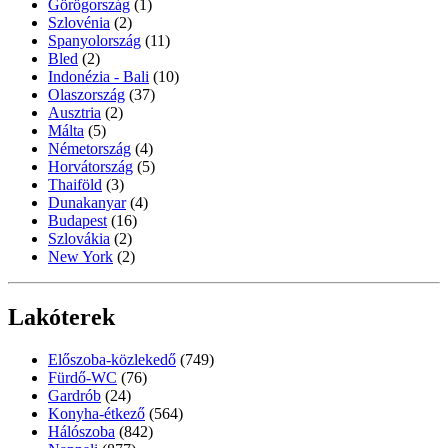
Görögország
(1)
Szlovénia
(2)
Spanyolország
(11)
Bled
(2)
Indonézia - Bali
(10)
Olaszország
(37)
Ausztria
(2)
Málta
(5)
Németország
(4)
Horvátország
(5)
Thaiföld
(3)
Dunakanyar
(4)
Budapest
(16)
Szlovákia
(2)
New York
(2)
Lakóterek
Előszoba-közlekedő
(749)
Fürdő-WC
(76)
Gardrób
(24)
Konyha-étkező
(564)
Hálószoba
(842)