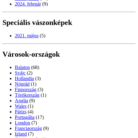
2024. február
(9)
Speciális vászonképek
2021. május
(5)
Városok-országok
Balaton
(68)
Svájc
(2)
Hollandia
(3)
Nógrád
(1)
Finnország
(3)
Törökország
(1)
Anglia
(9)
Wales
(1)
Párizs
(4)
Portugália
(17)
London
(7)
Franciaország
(9)
Izland
(7)