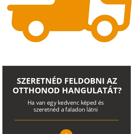
SZERETNÉD FELDOBNI AZ
OTTHONOD HANGULATÁT?
H
a
v
a
n
e
g
y
k
e
d
v
e
n
c
k
é
p
e
d
é
s
s
z
e
r
e
t
n
é
d a
f
a
l
a
d
o
n
l
á
t
n
i