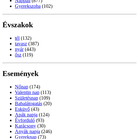
Nappali
(877)
Gyerekszoba
(102)
Évszakok
tél
(132)
tavasz
(387)
nyár
(443)
ősz
(119)
Események
Nőnap
(174)
Valentin nap
(113)
Születésnap
(109)
Babalátogatás
(20)
Esküvő
(43)
Apák napja
(124)
Évforduló
(93)
Karácsony
(30)
Anyák napja
(246)
Gyereknap
(73)