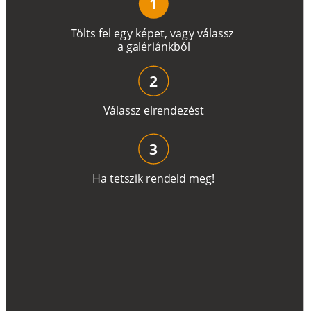
1
T
ö
l
t
s
f
e
l
e
g
y
k
é
pe
t
,
v
a
g
y
v
á
l
a
ss
z
a
g
a
lé
r
i
án
k
b
ó
l
2
V
á
l
a
ss
z
e
l
r
e
n
d
e
z
é
s
t
3
H
a
t
e
t
s
z
i
k
r
e
n
d
el
d
m
e
g
!