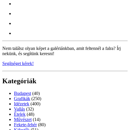
Nem találsz olyan képet a galériánkban, amit feltennél a falra? Írj
nekünk, és segítünk keresni!
Segítséget kérek!
Kategóriák
Budapest
(40)
Grafikák
(250)
Idézetek
(400)
Vallás
(32)
Ételek
(48)
Művészet
(14)
Fekete-fehér
(80)
Kifestők
(51)