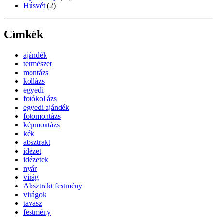
Húsvét
(2)
Címkék
ajándék
természet
montázs
kollázs
egyedi
fotókollázs
egyedi ajándék
fotomontázs
képmontázs
kék
absztrakt
idézet
idézetek
nyár
virág
Absztrakt festmény
virágok
tavasz
festmény