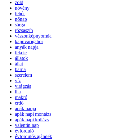
zöld
növény
fehér
nőnap
sárga
rózsaszín
vászonképnyomda
kapuvarigabor
anyák napja
fekete
állatok
állat
barna
szerelem
víz
virágzás
lila
makró
erdő
apák napja
apák napi montázs
apák napi kollázs
valentin nap
évforduló
évfordulós ajándék