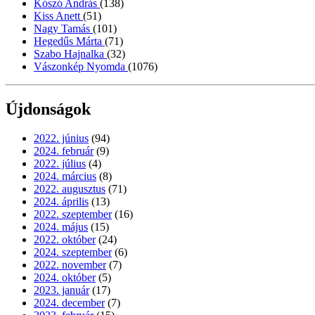
Kószó András
(138)
Kiss Anett
(51)
Nagy Tamás
(101)
Hegedűs Márta
(71)
Szabo Hajnalka
(32)
Vászonkép Nyomda
(1076)
Újdonságok
2022. június
(94)
2024. február
(9)
2022. július
(4)
2024. március
(8)
2022. augusztus
(71)
2024. április
(13)
2022. szeptember
(16)
2024. május
(15)
2022. október
(24)
2024. szeptember
(6)
2022. november
(7)
2024. október
(5)
2023. január
(17)
2024. december
(7)