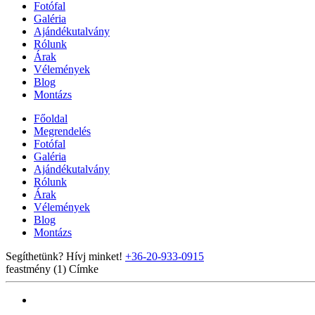
Fotófal
Galéria
Ajándékutalvány
Rólunk
Árak
Vélemények
Blog
Montázs
Főoldal
Megrendelés
Fotófal
Galéria
Ajándékutalvány
Rólunk
Árak
Vélemények
Blog
Montázs
Segíthetünk? Hívj minket!
+36-20-933-0915
feastmény (1)
Címke