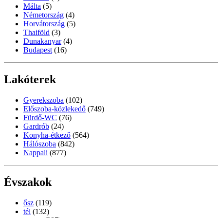
Málta
(5)
Németország
(4)
Horvátország
(5)
Thaiföld
(3)
Dunakanyar
(4)
Budapest
(16)
Lakóterek
Gyerekszoba
(102)
Előszoba-közlekedő
(749)
Fürdő-WC
(76)
Gardrób
(24)
Konyha-étkező
(564)
Hálószoba
(842)
Nappali
(877)
Évszakok
ősz
(119)
tél
(132)