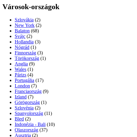
Városok-országok
Szlovákia
(2)
New York
(2)
Balaton
(68)
Svájc
(2)
Hollandia
(3)
Nógrád
(1)
Finnország
(3)
Törökország
(1)
Anglia
(9)
Wales
(1)
Párizs
(4)
Portugália
(17)
London
(7)
Franciaország
(9)
Izland
(7)
Görögország
(1)
Szlovénia
(2)
Spanyolország
(11)
Bled
(2)
Indonézia - Bali
(10)
Olaszország
(37)
Ausztria
(2)