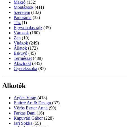
Makró
(132)
Montázsok
(411)
Szerelem
(132)
Panoráma
(32)
Tűz
(1)
Egyvonalas rajz
(35)
Városok
(160)
Zen
(10)
Virágok
(249)
Állatok
(172)
Esküvő
(45)
Természet
(488)
Absztrakt
(335)
Gyerekszoba
(87)
Alkotók
Agócs Virág
(418)
Entirrè Art & Design
(37)
Vörös Eszter Anna
(90)
Farkas Dani
(16)
Kapuvári Gábor
(228)
Jari Sokka
(55)