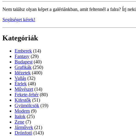
Nem találsz olyan képet a galériánkban, amit feltennél a falra? Írj nek
Segítséget kérek!
Kategóriák
Emberek
(14)
Fantasy
(29)
Budapest
(40)
Grafikák
(250)
Idézetek
(400)
Vallás
(32)
Ételek
(48)
Művészet
(14)
Fekete-fehér
(80)
Kifestők
(51)
Gyümölcsök
(19)
Modern
(9)
Italok
(25)
Zene
(7)
Járművek
(21)
Drónfotó
(143)