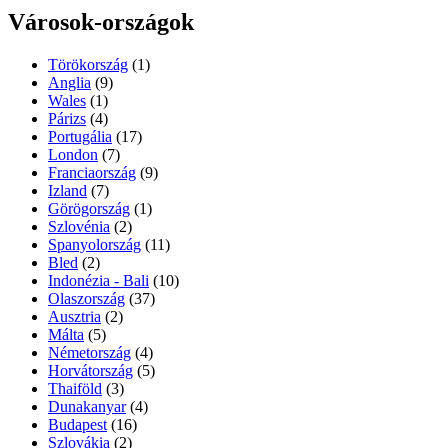
Városok-országok
Törökország
(1)
Anglia
(9)
Wales
(1)
Párizs
(4)
Portugália
(17)
London
(7)
Franciaország
(9)
Izland
(7)
Görögország
(1)
Szlovénia
(2)
Spanyolország
(11)
Bled
(2)
Indonézia - Bali
(10)
Olaszország
(37)
Ausztria
(2)
Málta
(5)
Németország
(4)
Horvátország
(5)
Thaiföld
(3)
Dunakanyar
(4)
Budapest
(16)
Szlovákia
(2)