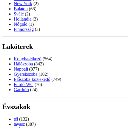
New York
(2)
Balaton
(68)
Svájc
(2)
Hollandia
(3)
Nógrád
(1)
Finnország
(3)
Lakóterek
Konyha-étkező
(564)
Hálószoba
(842)
Nappali
(877)
Gyerekszoba
(102)
Előszoba-közlekedő
(749)
Fürdő-WC
(76)
Gardrób
(24)
Évszakok
tél
(132)
tavasz
(387)