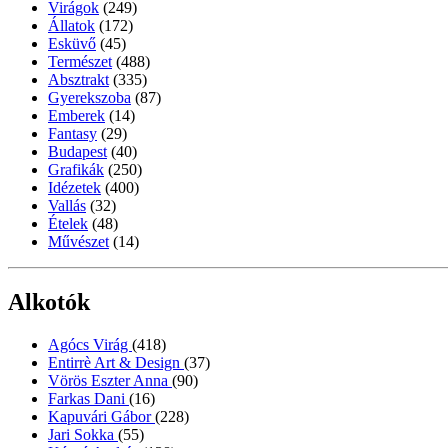
Virágok
(249)
Állatok
(172)
Esküvő
(45)
Természet
(488)
Absztrakt
(335)
Gyerekszoba
(87)
Emberek
(14)
Fantasy
(29)
Budapest
(40)
Grafikák
(250)
Idézetek
(400)
Vallás
(32)
Ételek
(48)
Művészet
(14)
Alkotók
Agócs Virág
(418)
Entirrè Art & Design
(37)
Vörös Eszter Anna
(90)
Farkas Dani
(16)
Kapuvári Gábor
(228)
Jari Sokka
(55)