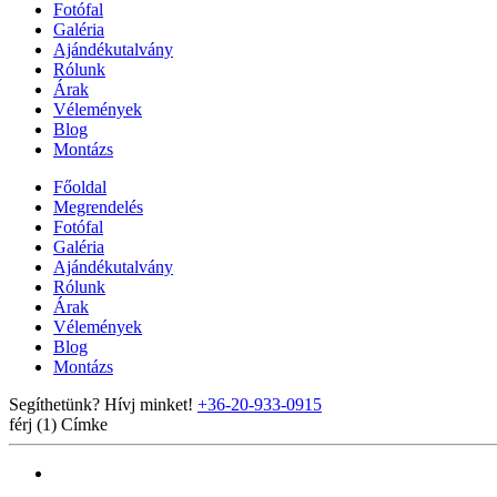
Fotófal
Galéria
Ajándékutalvány
Rólunk
Árak
Vélemények
Blog
Montázs
Főoldal
Megrendelés
Fotófal
Galéria
Ajándékutalvány
Rólunk
Árak
Vélemények
Blog
Montázs
Segíthetünk? Hívj minket!
+36-20-933-0915
férj (1)
Címke