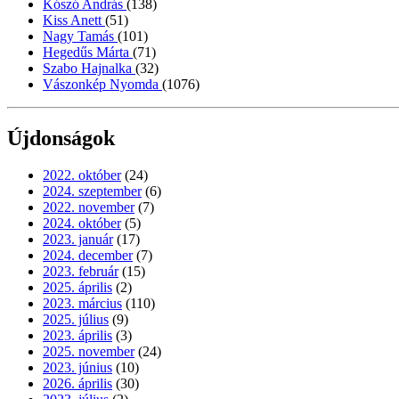
Kószó András
(138)
Kiss Anett
(51)
Nagy Tamás
(101)
Hegedűs Márta
(71)
Szabo Hajnalka
(32)
Vászonkép Nyomda
(1076)
Újdonságok
2022. október
(24)
2024. szeptember
(6)
2022. november
(7)
2024. október
(5)
2023. január
(17)
2024. december
(7)
2023. február
(15)
2025. április
(2)
2023. március
(110)
2025. július
(9)
2023. április
(3)
2025. november
(24)
2023. június
(10)
2026. április
(30)