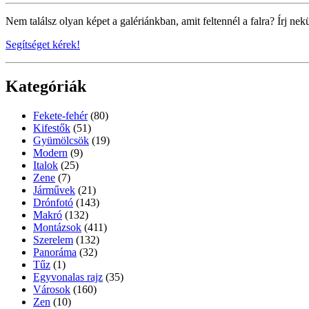
Nem találsz olyan képet a galériánkban, amit feltennél a falra? Írj nek
Segítséget kérek!
Kategóriák
Fekete-fehér
(80)
Kifestők
(51)
Gyümölcsök
(19)
Modern
(9)
Italok
(25)
Zene
(7)
Járművek
(21)
Drónfotó
(143)
Makró
(132)
Montázsok
(411)
Szerelem
(132)
Panoráma
(32)
Tűz
(1)
Egyvonalas rajz
(35)
Városok
(160)
Zen
(10)