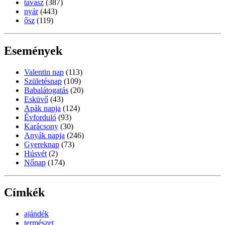
tavasz
(387)
nyár
(443)
ősz
(119)
Események
Valentin nap
(113)
Születésnap
(109)
Babalátogatás
(20)
Esküvő
(43)
Apák napja
(124)
Évforduló
(93)
Karácsony
(30)
Anyák napja
(246)
Gyereknap
(73)
Húsvét
(2)
Nőnap
(174)
Címkék
ajándék
természet