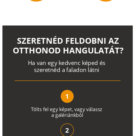
SZERETNÉD FELDOBNI AZ
OTTHONOD HANGULATÁT?
H
a
v
a
n
e
g
y
k
e
d
v
e
n
c
k
é
p
e
d
é
s
s
z
e
r
e
t
n
é
d a
f
a
l
a
d
o
n
l
á
t
n
i
1
T
ö
l
t
s
f
e
l
e
g
y
k
é
pe
t
,
v
a
g
y
v
á
l
a
ss
z
a
g
a
lé
r
i
án
k
b
ó
l
2