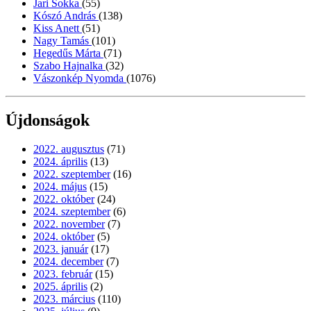
Jari Sokka
(55)
Kószó András
(138)
Kiss Anett
(51)
Nagy Tamás
(101)
Hegedűs Márta
(71)
Szabo Hajnalka
(32)
Vászonkép Nyomda
(1076)
Újdonságok
2022. augusztus
(71)
2024. április
(13)
2022. szeptember
(16)
2024. május
(15)
2022. október
(24)
2024. szeptember
(6)
2022. november
(7)
2024. október
(5)
2023. január
(17)
2024. december
(7)
2023. február
(15)
2025. április
(2)
2023. március
(110)