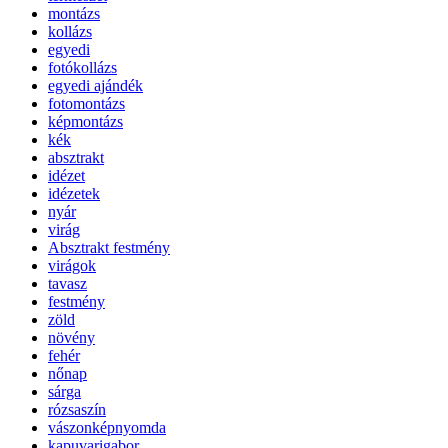
montázs
kollázs
egyedi
fotókollázs
egyedi ajándék
fotomontázs
képmontázs
kék
absztrakt
idézet
idézetek
nyár
virág
Absztrakt festmény
virágok
tavasz
festmény
zöld
növény
fehér
nőnap
sárga
rózsaszín
vászonképnyomda
kapuvarigabor