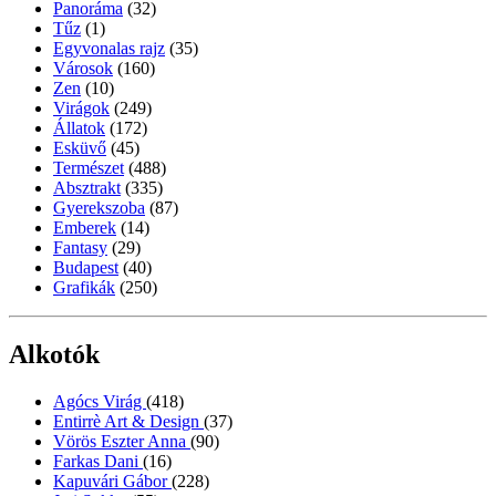
Panoráma
(32)
Tűz
(1)
Egyvonalas rajz
(35)
Városok
(160)
Zen
(10)
Virágok
(249)
Állatok
(172)
Esküvő
(45)
Természet
(488)
Absztrakt
(335)
Gyerekszoba
(87)
Emberek
(14)
Fantasy
(29)
Budapest
(40)
Grafikák
(250)
Alkotók
Agócs Virág
(418)
Entirrè Art & Design
(37)
Vörös Eszter Anna
(90)
Farkas Dani
(16)
Kapuvári Gábor
(228)