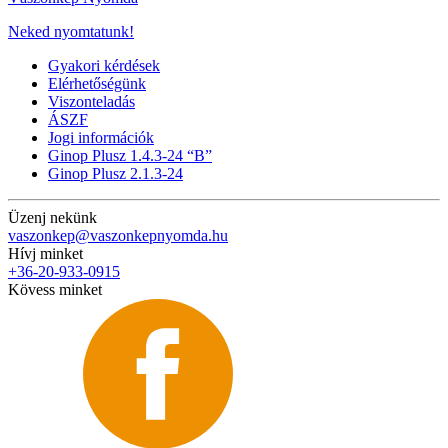
Neked nyomtatunk!
Gyakori kérdések
Elérhetőségünk
Viszonteladás
ÁSZF
Jogi információk
Ginop Plusz 1.4.3-24 “B”
Ginop Plusz 2.1.3-24
Üzenj nekünk
vaszonkep@vaszonkepnyomda.hu
Hívj minket
+36-20-933-0915
Kövess minket