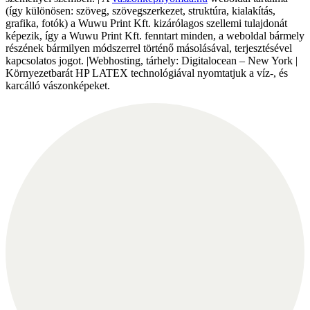
(így különösen: szöveg, szövegszerkezet, struktúra, kialakítás,
grafika, fotók) a Wuwu Print Kft. kizárólagos szellemi tulajdonát
képezik, így a Wuwu Print Kft. fenntart minden, a weboldal bármely
részének bármilyen módszerrel történő másolásával, terjesztésével
kapcsolatos jogot. |Webhosting, tárhely: Digitalocean – New York |
Környezetbarát HP LATEX technológiával nyomtatjuk a víz-, és
karcálló vászonképeket.