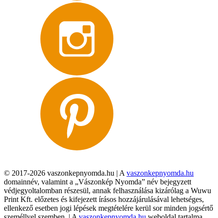
© 2017-2026 vaszonkepnyomda.hu | A
vaszonkepnyomda.hu
domainnév, valamint a „Vászonkép Nyomda” név bejegyzett
védjegyoltalomban részesül, annak felhasználása kizárólag a Wuwu
Print Kft. előzetes és kifejezett írásos hozzájárulásával lehetséges,
ellenkező esetben jogi lépések megtételére kerül sor minden jogsértő
személlyel szemben. | A
vaszonkepnyomda.hu
weboldal tartalma