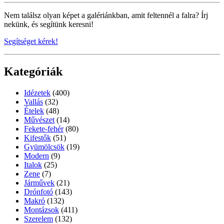
Nem találsz olyan képet a galériánkban, amit feltennél a falra? Írj
nekünk, és segítünk keresni!
Segítséget kérek!
Kategóriák
Idézetek
(400)
Vallás
(32)
Ételek
(48)
Művészet
(14)
Fekete-fehér
(80)
Kifestők
(51)
Gyümölcsök
(19)
Modern
(9)
Italok
(25)
Zene
(7)
Járművek
(21)
Drónfotó
(143)
Makró
(132)
Montázsok
(411)
Szerelem
(132)