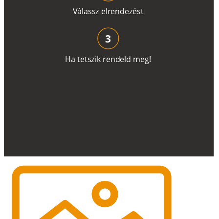
V
á
l
a
ss
z
e
l
r
e
n
d
e
z
é
s
t
3
H
a
t
e
t
s
z
i
k
r
e
n
d
el
d
m
e
g
!