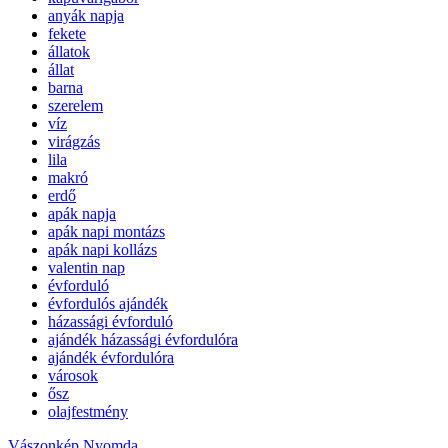
anyák napja
fekete
állatok
állat
barna
szerelem
víz
virágzás
lila
makró
erdő
apák napja
apák napi montázs
apák napi kollázs
valentin nap
évforduló
évfordulós ajándék
házassági évforduló
ajándék házassági évfordulóra
ajándék évfordulóra
városok
ősz
olajfestmény
Vászonkép Nyomda