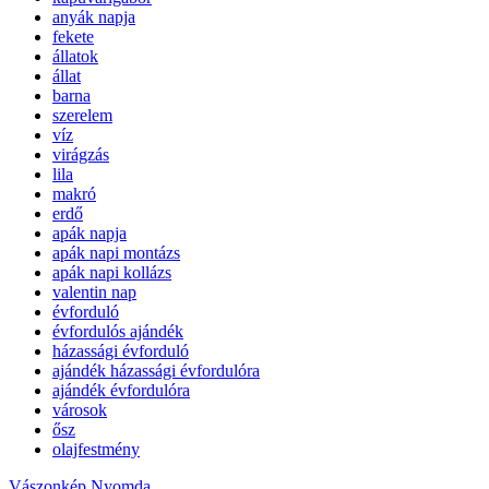
anyák napja
fekete
állatok
állat
barna
szerelem
víz
virágzás
lila
makró
erdő
apák napja
apák napi montázs
apák napi kollázs
valentin nap
évforduló
évfordulós ajándék
házassági évforduló
ajándék házassági évfordulóra
ajándék évfordulóra
városok
ősz
olajfestmény
Vászonkép Nyomda