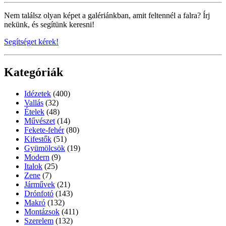
Nem találsz olyan képet a galériánkban, amit feltennél a falra? Írj
nekünk, és segítünk keresni!
Segítséget kérek!
Kategóriák
Idézetek
(400)
Vallás
(32)
Ételek
(48)
Művészet
(14)
Fekete-fehér
(80)
Kifestők
(51)
Gyümölcsök
(19)
Modern
(9)
Italok
(25)
Zene
(7)
Járművek
(21)
Drónfotó
(143)
Makró
(132)
Montázsok
(411)
Szerelem
(132)