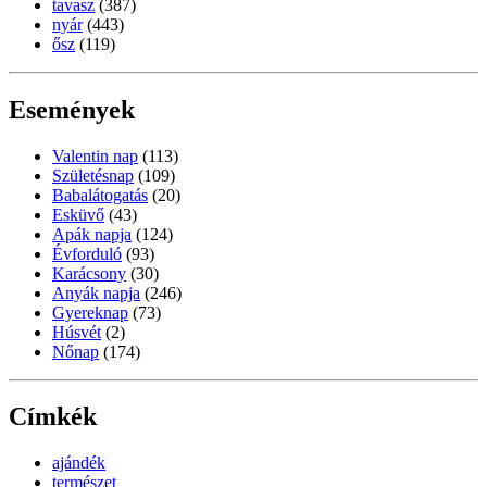
tavasz
(387)
nyár
(443)
ősz
(119)
Események
Valentin nap
(113)
Születésnap
(109)
Babalátogatás
(20)
Esküvő
(43)
Apák napja
(124)
Évforduló
(93)
Karácsony
(30)
Anyák napja
(246)
Gyereknap
(73)
Húsvét
(2)
Nőnap
(174)
Címkék
ajándék
természet