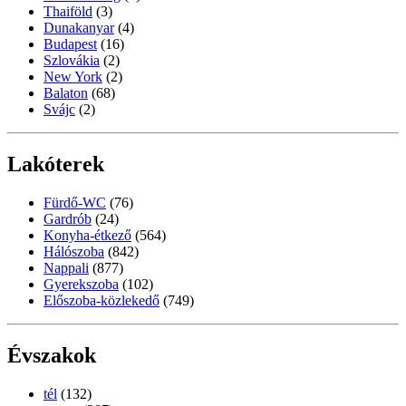
Thaiföld
(3)
Dunakanyar
(4)
Budapest
(16)
Szlovákia
(2)
New York
(2)
Balaton
(68)
Svájc
(2)
Lakóterek
Fürdő-WC
(76)
Gardrób
(24)
Konyha-étkező
(564)
Hálószoba
(842)
Nappali
(877)
Gyerekszoba
(102)
Előszoba-közlekedő
(749)
Évszakok
tél
(132)