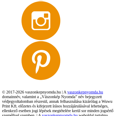
© 2017-2026 vaszonkepnyomda.hu | A
vaszonkepnyomda.hu
domainnév, valamint a „Vászonkép Nyomda” név bejegyzett
védjegyoltalomban részesül, annak felhasználása kizárólag a Wuwu
Print Kft. előzetes és kifejezett írásos hozzájárulásával lehetséges,
ellenkező esetben jogi lépések megtételére kerül sor minden jogsértő
személlyel szemben. | A
vaszonkepnyomda.hu
weboldal tartalma