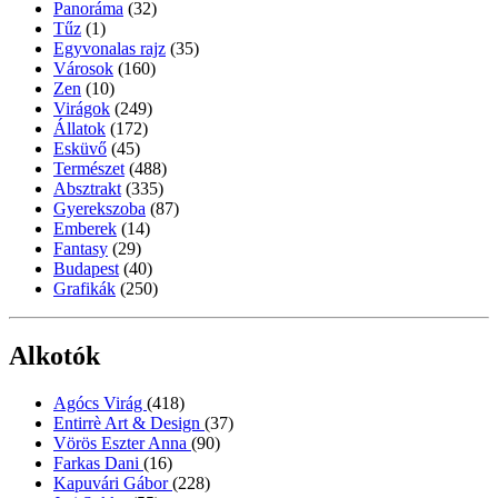
Panoráma
(32)
Tűz
(1)
Egyvonalas rajz
(35)
Városok
(160)
Zen
(10)
Virágok
(249)
Állatok
(172)
Esküvő
(45)
Természet
(488)
Absztrakt
(335)
Gyerekszoba
(87)
Emberek
(14)
Fantasy
(29)
Budapest
(40)
Grafikák
(250)
Alkotók
Agócs Virág
(418)
Entirrè Art & Design
(37)
Vörös Eszter Anna
(90)
Farkas Dani
(16)
Kapuvári Gábor
(228)