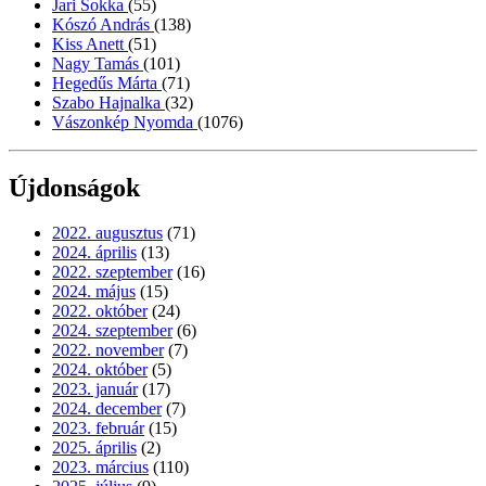
Jari Sokka
(55)
Kószó András
(138)
Kiss Anett
(51)
Nagy Tamás
(101)
Hegedűs Márta
(71)
Szabo Hajnalka
(32)
Vászonkép Nyomda
(1076)
Újdonságok
2022. augusztus
(71)
2024. április
(13)
2022. szeptember
(16)
2024. május
(15)
2022. október
(24)
2024. szeptember
(6)
2022. november
(7)
2024. október
(5)
2023. január
(17)
2024. december
(7)
2023. február
(15)
2025. április
(2)
2023. március
(110)