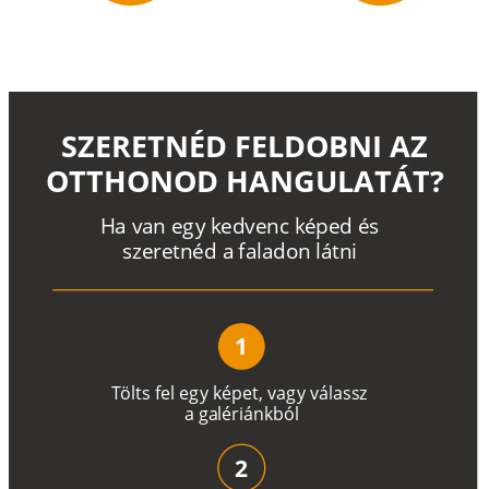
SZERETNÉD FELDOBNI AZ
OTTHONOD HANGULATÁT?
H
a
v
a
n
e
g
y
k
e
d
v
e
n
c
k
é
p
e
d
é
s
s
z
e
r
e
t
n
é
d a
f
a
l
a
d
o
n
l
á
t
n
i
1
T
ö
l
t
s
f
e
l
e
g
y
k
é
pe
t
,
v
a
g
y
v
á
l
a
ss
z
a
g
a
lé
r
i
án
k
b
ó
l
2