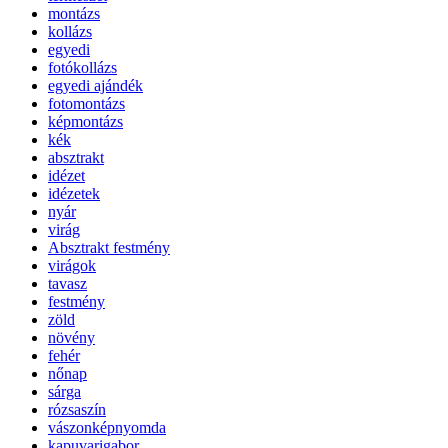
montázs
kollázs
egyedi
fotókollázs
egyedi ajándék
fotomontázs
képmontázs
kék
absztrakt
idézet
idézetek
nyár
virág
Absztrakt festmény
virágok
tavasz
festmény
zöld
növény
fehér
nőnap
sárga
rózsaszín
vászonképnyomda
kapuvarigabor