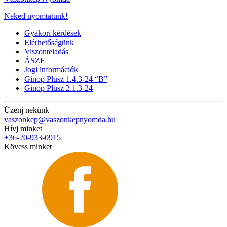
Neked nyomtatunk!
Gyakori kérdések
Elérhetőségünk
Viszonteladás
ÁSZF
Jogi információk
Ginop Plusz 1.4.3-24 “B”
Ginop Plusz 2.1.3-24
Üzenj nekünk
vaszonkep@vaszonkepnyomda.hu
Hívj minket
+36-20-933-0915
Kövess minket