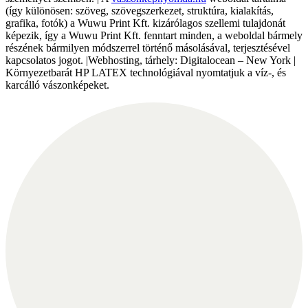
(így különösen: szöveg, szövegszerkezet, struktúra, kialakítás,
grafika, fotók) a Wuwu Print Kft. kizárólagos szellemi tulajdonát
képezik, így a Wuwu Print Kft. fenntart minden, a weboldal bármely
részének bármilyen módszerrel történő másolásával, terjesztésével
kapcsolatos jogot. |Webhosting, tárhely: Digitalocean – New York |
Környezetbarát HP LATEX technológiával nyomtatjuk a víz-, és
karcálló vászonképeket.