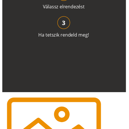
V
á
l
a
ss
z
e
l
r
e
n
d
e
z
é
s
t
3
H
a
t
e
t
s
z
i
k
r
e
n
d
el
d
m
e
g
!